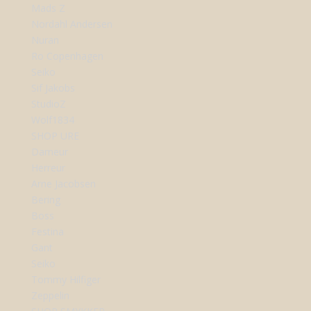
Mads Z
Nordahl Andersen
Nuran
Ro Copenhagen
Seiko
Sif Jakobs
StudioZ
Wolf1834
SHOP URE
Dameur
Herreur
Arne Jacobsen
Bering
Boss
Festina
Gant
Seiko
Tommy Hilfiger
Zeppelin