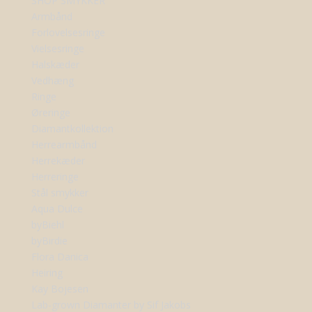
SHOP SMYKKER
Armbånd
Forlovelsesringe
Vielsesringe
Halskæder
Vedhæng
Ringe
Øreringe
Diamantkollektion
Herrearmbånd
Herrekæder
Herreringe
Stål smykker
Aqua Dulce
byBiehl
byBirdie
Flora Danica
Heiring
Kay Bojesen
Lab-grown Diamanter by Sif Jakobs