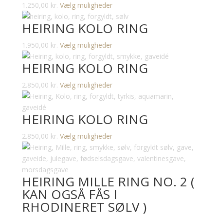
Dette
1.250,00
kr.
Vælg muligheder
kan
vare
vælges
HEIRING KOLO RING
har
på
flere
varesiden
Dette
1.950,00
kr.
Vælg muligheder
varianter.
vare
Mulighederne
HEIRING KOLO RING
har
kan
flere
vælges
Dette
2.850,00
kr.
Vælg muligheder
varianter.
på
vare
Mulighederne
varesiden
har
kan
HEIRING KOLO RING
flere
vælges
varianter.
på
Dette
2.850,00
kr.
Vælg muligheder
Mulighederne
varesiden
vare
kan
har
vælges
flere
på
HEIRING MILLE RING NO. 2 (
varianter.
varesiden
KAN OGSÅ FÅS I
Mulighederne
RHODINERET SØLV )
kan
vælges