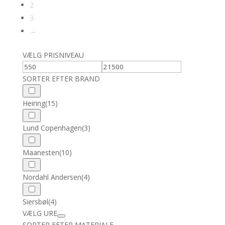
har
2
vælges
flere
på
3
varianter.
varesiden
→
Mulighederne
kan
VÆLG PRISNIVEAU
vælges
på
SORTER EFTER BRAND
varesiden
Heiring
(15)
Lund Copenhagen
(3)
Maanesten
(10)
Nordahl Andersen
(4)
Siersbøl
(4)
VÆLG URE
SORTER EFTER MATERIALE