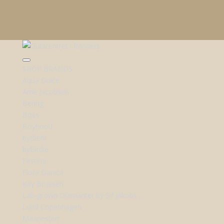
SHOP BRANDS
Aqua Dulce
Arne Jacobsen
Bering
Boss
Boyhood
byBiehl
byBirdie
Festina
Flora Danica
Kay Bojesen
Lab-grown Diamanter by Sif Jakobs
Lund Copenhagen
Maanesten