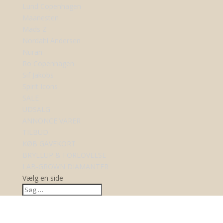
Lund Copenhagen
Maanesten
Mads Z
Nordahl Andersen
Nuran
Ro Copenhagen
Sif Jakobs
Spirit Icons
SALE
UDSALG
ANNONCE VARER
TILBUD
KØB GAVEKORT
BRYLLUP & FORLOVELSE
LAB-GROWN DIAMANTER
Vælg en side