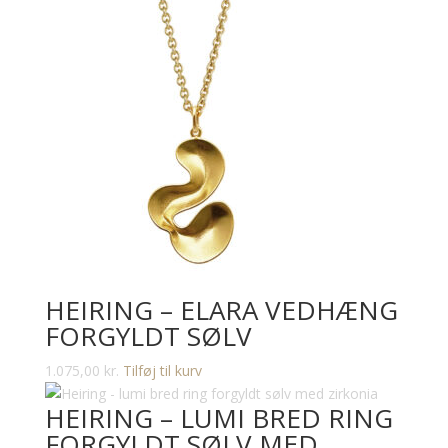
vare
kan
har
vælges
flere
på
varianter.
varesiden
Mulighederne
kan
vælges
på
varesiden
HEIRING – ELARA VEDHÆNG
FORGYLDT SØLV
1.075,00
kr.
Tilføj til kurv
HEIRING – LUMI BRED RING
FORGYLDT SØLV MED