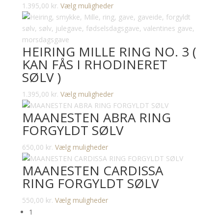
Dette
1.395,00
kr.
Vælg muligheder
på
vare
varesiden
har
flere
HEIRING MILLE RING NO. 3 (
varianter.
KAN FÅS I RHODINERET
Mulighederne
SØLV )
kan
vælges
Dette
1.395,00
kr.
Vælg muligheder
på
vare
varesiden
MAANESTEN ABRA RING
har
FORGYLDT SØLV
flere
varianter.
Dette
650,00
kr.
Vælg muligheder
Mulighederne
vare
kan
MAANESTEN CARDISSA
har
vælges
RING FORGYLDT SØLV
flere
på
varianter.
varesiden
Dette
550,00
kr.
Vælg muligheder
Mulighederne
vare
1
kan