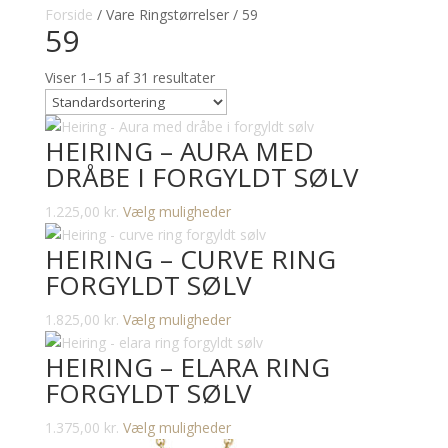
Forside
/ Vare Ringstørrelser / 59
59
Viser 1–15 af 31 resultater
HEIRING – AURA MED
DRÅBE I FORGYLDT SØLV
Dette
1.225,00
kr.
Vælg muligheder
vare
HEIRING – CURVE RING
har
FORGYLDT SØLV
flere
varianter.
Dette
1.825,00
kr.
Vælg muligheder
Mulighederne
vare
kan
HEIRING – ELARA RING
har
vælges
FORGYLDT SØLV
flere
på
varianter.
varesiden
Dette
1.375,00
kr.
Vælg muligheder
Mulighederne