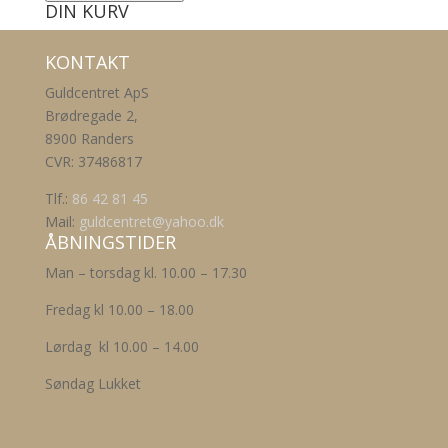
DIN KURV
KONTAKT
Guldcentret ApS
Brødregade 2,
8900 Randers
CVR: 37486817
Tlf.:
86 42 81 45
Mail:
guldcentret@yahoo.dk
ÅBNINGSTIDER
Man – torsdag kl. 10.00 – 17.30
Fredag kl 10.00 – 18.00
Lørdag kl 10.00 – 14.00
Søndag Lukket