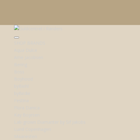
SHOP BRANDS
Aqua Dulce
Arne Jacobsen
Bering
Boss
Boyhood
byBiehl
byBirdie
Festina
Flora Danica
Kay Bojesen
Lab-grown Diamanter by Sif Jakobs
Lund Copenhagen
Maanesten