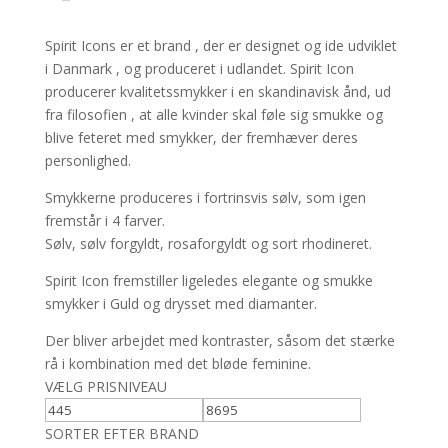
vælges
på
Spirit Icons er et brand , der er designet og ide udviklet
varesiden
i Danmark , og produceret i udlandet. Spirit Icon
producerer kvalitetssmykker i en skandinavisk ånd, ud
fra filosofien , at alle kvinder skal føle sig smukke og
blive feteret med smykker, der fremhæver deres
personlighed.
Smykkerne produceres i fortrinsvis sølv, som igen
fremstår i 4 farver.
Sølv, sølv forgyldt, rosaforgyldt og sort rhodineret.
Spirit Icon fremstiller ligeledes elegante og smukke
smykker i Guld og drysset med diamanter.
Der bliver arbejdet med kontraster, såsom det stærke
rå i kombination med det bløde feminine.
VÆLG PRISNIVEAU
SORTER EFTER BRAND