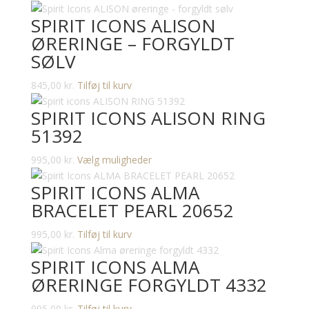
SPIRIT ICONS ALISON
ØRERINGE – FORGYLDT
SØLV
845,00
kr.
Tilføj til kurv
SPIRIT ICONS ALISON RING
51392
Dette
995,00
kr.
Vælg muligheder
vare
SPIRIT ICONS ALMA
har
BRACELET PEARL 20652
flere
varianter.
995,00
kr.
Tilføj til kurv
Mulighederne
kan
SPIRIT ICONS ALMA
vælges
ØRERINGE FORGYLDT 4332
på
varesiden
995,00
kr.
Tilføj til kurv