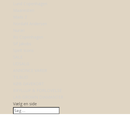
Lund Copenhagen
Maanesten
Mads Z
Nordahl Andersen
Nuran
Ro Copenhagen
Sif Jakobs
Spirit Icons
SALE
UDSALG
ANNONCE VARER
TILBUD
KØB GAVEKORT
BRYLLUP & FORLOVELSE
LAB-GROWN DIAMANTER
Vælg en side