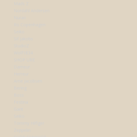
Mads Z
Nordahl Andersen
Nuran
Ro Copenhagen
Seiko
Sif Jakobs
StudioZ
Wolf1834
SHOP URE
Dameur
Herreur
Arne Jacobsen
Bering
Boss
Festina
Gant
Seiko
Tommy Hilfiger
Zeppelin