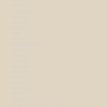
SHOP SMYKKER
Armbånd
Forlovelsesringe
Vielsesringe
Halskæder
Vedhæng
Ringe
Øreringe
Diamantkollektion
Herrearmbånd
Herrekæder
Herreringe
Stål smykker
Aqua Dulce
byBiehl
byBirdie
Flora Danica
Heiring
Kay Bojesen
Lab-grown Diamanter by Sif Jakobs