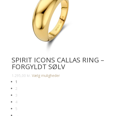
SPIRIT ICONS CALLAS RING –
FORGYLDT SØLV
Dette
1.295,00
kr.
Vælg muligheder
vare
1
har
2
flere
3
varianter.
4
Mulighederne
5
kan
→