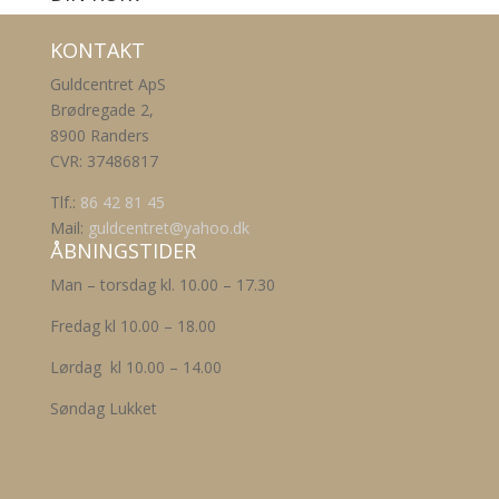
KONTAKT
Guldcentret ApS
Brødregade 2,
8900 Randers
CVR: 37486817
Tlf.:
86 42 81 45
Mail:
guldcentret@yahoo.dk
ÅBNINGSTIDER
Man – torsdag kl. 10.00 – 17.30
Fredag kl 10.00 – 18.00
Lørdag kl 10.00 – 14.00
Søndag Lukket