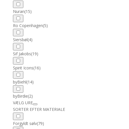
Nuran
(15)
Ro Copenhagen
(5)
Siersbøl
(4)
Sif Jakobs
(19)
Spirit Icons
(16)
byBiehl
(14)
byBirdie
(2)
VÆLG URE
SORTER EFTER MATERIALE
Forgyldt sølv
(79)