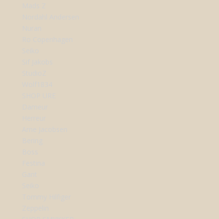
Mads Z
Nordahl Andersen
Nuran
Ro Copenhagen
Seiko
Sif Jakobs
StudioZ
Wolf1834
SHOP URE
Dameur
Herreur
Arne Jacobsen
Bering
Boss
Festina
Gant
Seiko
Tommy Hilfiger
Zeppelin