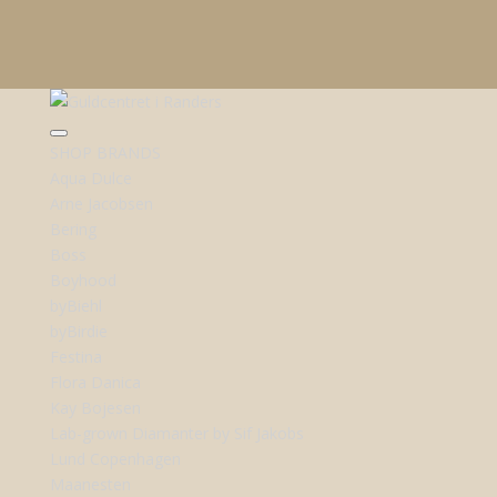
SHOP BRANDS
Aqua Dulce
Arne Jacobsen
Bering
Boss
Boyhood
byBiehl
byBirdie
Festina
Flora Danica
Kay Bojesen
Lab-grown Diamanter by Sif Jakobs
Lund Copenhagen
Maanesten