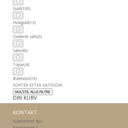
Guld
(100)
Hvidguld
(13)
Oxideret sølv
(3)
Sølv
(40)
Topas
(4)
Ædelsten
(19)
SORTER EFTER KATEGORI
NULSTIL ALLE FILTRE
DIN KURV
KONTAKT
Guldcentret ApS
Brødregade 2,