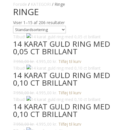
Forside
/
KATEGORI
/ Ringe
RINGE
Viser 1–15 af 206 resultater
Tilbud!
14 KARAT GULD RING MED
0,05 CT BRILLANT
Den
Den
7.950,00
kr.
4.995,00
kr.
Tilføj til kurv
oprindelige
aktuelle
Tilbud!
14 KARAT GULD RING MED
pris
pris
0,10 CT BRILLANT
var:
er:
7.950,00 kr..
4.995,00 kr..
Den
Den
7.950,00
kr.
4.995,00
kr.
Tilføj til kurv
oprindelige
aktuelle
Tilbud!
14 KARAT GULD RING MED
pris
pris
0,10 CT BRILLANT
var:
er:
7.950,00 kr..
4.995,00 kr..
Den
Den
7.950,00
kr.
4.995,00
kr.
Tilføj til kurv