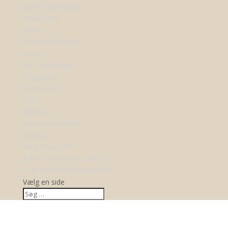
Lund Copenhagen
Maanesten
Mads Z
Nordahl Andersen
Nuran
Ro Copenhagen
Sif Jakobs
Spirit Icons
SALE
UDSALG
ANNONCE VARER
TILBUD
KØB GAVEKORT
BRYLLUP & FORLOVELSE
LAB-GROWN DIAMANTER
Vælg en side