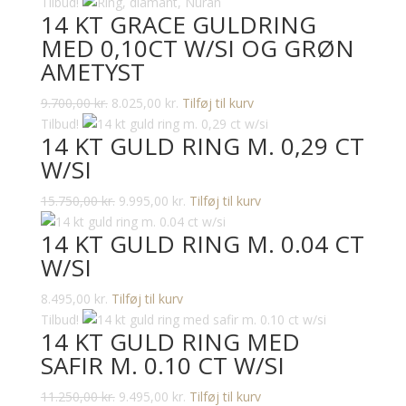
oprindelige
aktuelle
Tilbud!
14 KT GRACE GULDRING
pris
pris
MED 0,10CT W/SI OG GRØN
var:
er:
AMETYST
7.950,00 kr..
4.995,00 kr..
Den
Den
9.700,00
kr.
8.025,00
kr.
Tilføj til kurv
oprindelige
aktuelle
Tilbud!
14 KT GULD RING M. 0,29 CT
pris
pris
W/SI
var:
er:
9.700,00 kr..
8.025,00 kr..
Den
Den
15.750,00
kr.
9.995,00
kr.
Tilføj til kurv
oprindelige
aktuelle
14 KT GULD RING M. 0.04 CT
pris
pris
W/SI
var:
er:
15.750,00 kr..
9.995,00 kr..
8.495,00
kr.
Tilføj til kurv
Tilbud!
14 KT GULD RING MED
SAFIR M. 0.10 CT W/SI
Den
Den
11.250,00
kr.
9.495,00
kr.
Tilføj til kurv