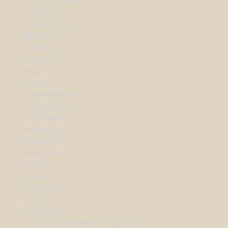
SHOP SMYKKER
Armbånd
Forlovelsesringe
Vielsesringe
Halskæder
Vedhæng
Ringe
Øreringe
Diamantkollektion
Herrearmbånd
Herrekæder
Herreringe
Stål smykker
Aqua Dulce
byBiehl
byBirdie
Flora Danica
Heiring
Kay Bojesen
Lab-grown Diamanter by Sif Jakobs