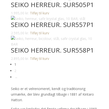
SEIKO HERREUR. SUR505P1
1.995,00
kr.
Tilføj til kurv
SEIKO HERREUR. SUR557P1
2.595,00
kr.
Tilføj til kurv
SEIKO HERREUR. SUR558P1
2.895,00
kr.
Tilføj til kurv
1
2
→
Seiko er et velrenomeret, kendt og traditionsrig
urmærke, der blev grundlagt tilbage i 1881 af Kintaro
Hattori.
Seiko var ligeledes det første urfirma der tilbage i 1969