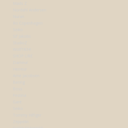
Mads Z
Nordahl Andersen
Nuran
Ro Copenhagen
Seiko
Sif Jakobs
StudioZ
Wolf1834
SHOP URE
Dameur
Herreur
Arne Jacobsen
Bering
Boss
Festina
Gant
Seiko
Tommy Hilfiger
Zeppelin