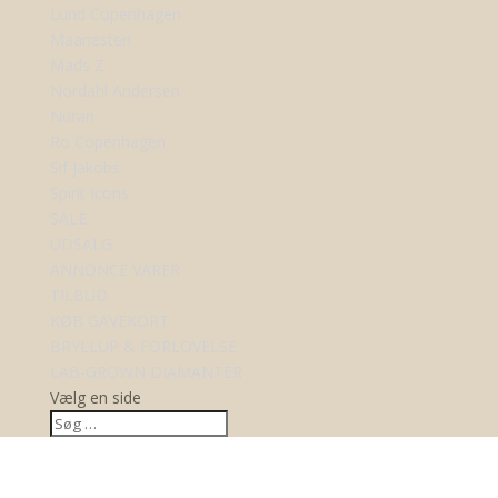
Lund Copenhagen
Maanesten
Mads Z
Nordahl Andersen
Nuran
Ro Copenhagen
Sif Jakobs
Spirit Icons
SALE
UDSALG
ANNONCE VARER
TILBUD
KØB GAVEKORT
BRYLLUP & FORLOVELSE
LAB-GROWN DIAMANTER
Vælg en side