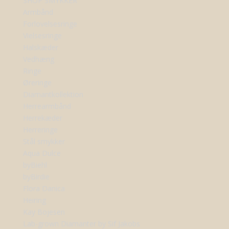
SHOP SMYKKER
Armbånd
Forlovelsesringe
Vielsesringe
Halskæder
Vedhæng
Ringe
Øreringe
Diamantkollektion
Herrearmbånd
Herrekæder
Herreringe
Stål smykker
Aqua Dulce
byBiehl
byBirdie
Flora Danica
Heiring
Kay Bojesen
Lab-grown Diamanter by Sif Jakobs