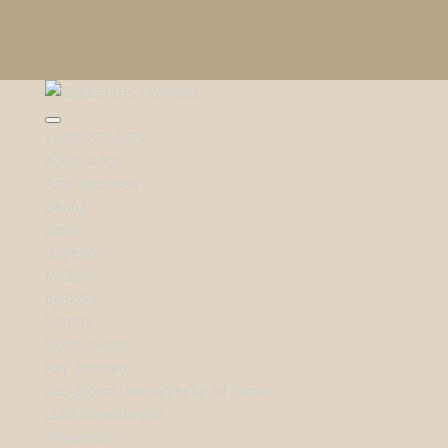
SHOP BRANDS
Aqua Dulce
Arne Jacobsen
Bering
Boss
Boyhood
byBiehl
byBirdie
Festina
Flora Danica
Kay Bojesen
Lab-grown Diamanter by Sif Jakobs
Lund Copenhagen
Maanesten