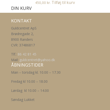
Tilføj til kurv
450,00
kr.
DIN KURV
KONTAKT
Guldcentret ApS
Brødregade 2,
8900 Randers
CVR: 37486817
Tlf.:
86 42 81 45
Mail:
guldcentret@yahoo.dk
ÅBNINGSTIDER
Man – torsdag kl. 10.00 – 17.30
Fredag kl 10.00 – 18.00
Lørdag kl 10.00 – 14.00
Søndag Lukket