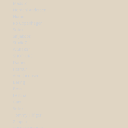
Mads Z
Nordahl Andersen
Nuran
Ro Copenhagen
Seiko
Sif Jakobs
StudioZ
Wolf1834
SHOP URE
Dameur
Herreur
Arne Jacobsen
Bering
Boss
Festina
Gant
Seiko
Tommy Hilfiger
Zeppelin