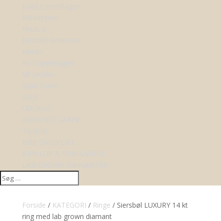
Lund Copenhagen
Maanesten
Mads Z
Nordahl Andersen
Nuran
Ro Copenhagen
Sif Jakobs
Spirit Icons
SALE
UDSALG
ANNONCE VARER
TILBUD
KØB GAVEKORT
BRYLLUP & FORLOVELSE
LAB-GROWN DIAMANTER
Forside
/
KATEGORI
/
Ringe
/ Siersbøl LUXURY 14 kt
ring med lab grown diamant