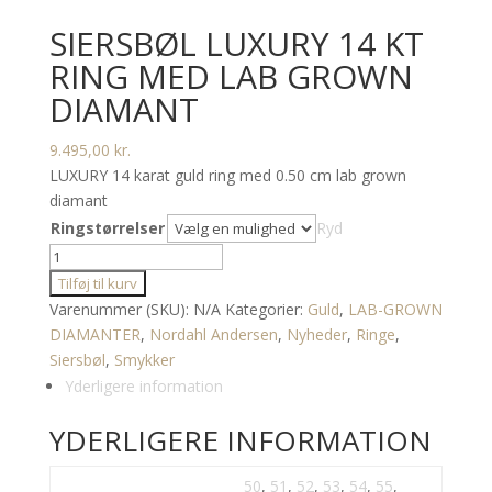
SIERSBØL LUXURY 14 KT
RING MED LAB GROWN
DIAMANT
9.495,00
kr.
LUXURY 14 karat guld ring med 0.50 cm lab grown
diamant
Ringstørrelser
Ryd
Siersbøl
LUXURY
Tilføj til kurv
14
Varenummer (SKU):
N/A
Kategorier:
Guld
,
LAB-GROWN
kt
DIAMANTER
,
Nordahl Andersen
,
Nyheder
,
Ringe
,
ring
Siersbøl
,
Smykker
med
Yderligere information
lab
YDERLIGERE INFORMATION
grown
diamant
antal
50
,
51
,
52
,
53
,
54
,
55
,