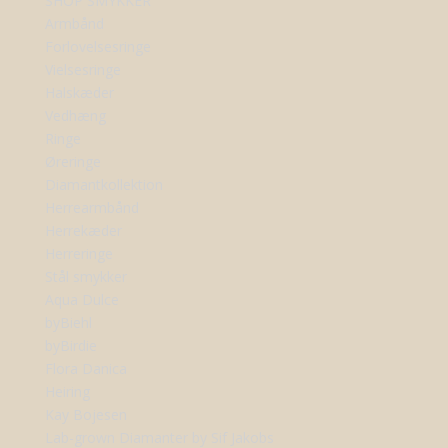
SHOP SMYKKER
Armbånd
Forlovelsesringe
Vielsesringe
Halskæder
Vedhæng
Ringe
Øreringe
Diamantkollektion
Herrearmbånd
Herrekæder
Herreringe
Stål smykker
Aqua Dulce
byBiehl
byBirdie
Flora Danica
Heiring
Kay Bojesen
Lab-grown Diamanter by Sif Jakobs