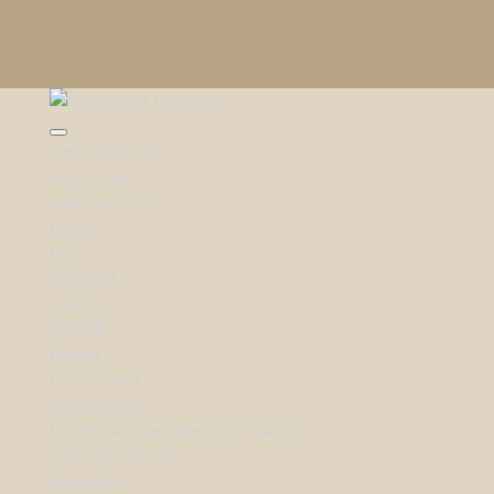
SHOP BRANDS
Aqua Dulce
Arne Jacobsen
Bering
Boss
Boyhood
byBiehl
byBirdie
Festina
Flora Danica
Kay Bojesen
Lab-grown Diamanter by Sif Jakobs
Lund Copenhagen
Maanesten