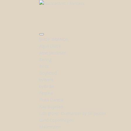
SHOP BRANDS
Aqua Dulce
Arne Jacobsen
Bering
Boss
Boyhood
byBiehl
byBirdie
Festina
Flora Danica
Kay Bojesen
Lab-grown Diamanter by Sif Jakobs
Lund Copenhagen
Maanesten