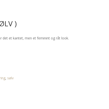
ØLV )
r det et kantet, men et feminint og råt look.
ring
,
sølv