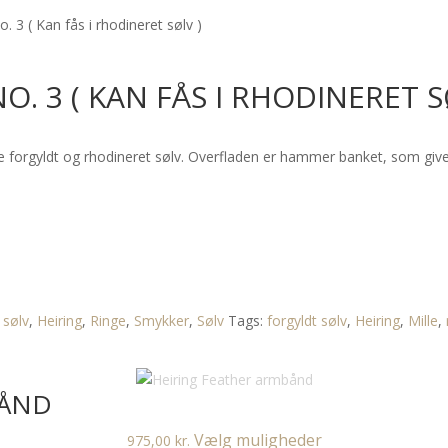
o. 3 ( Kan fås i rhodineret sølv )
O. 3 ( KAN FÅS I RHODINERET S
åde forgyldt og rhodineret sølv. Overfladen er hammer banket, som give
 sølv
,
Heiring
,
Ringe
,
Smykker
,
Sølv
Tags:
forgyldt sølv
,
Heiring
,
Mille
,
BÅND
Dette
Vælg muligheder
975,00
kr.