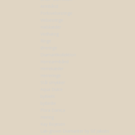
Armbånd
Forlovelsesringe
Vielsesringe
Halskæder
Vedhæng
Ringe
Øreringe
Diamantkollektion
Herrearmbånd
Herrekæder
Herreringe
Stål smykker
Aqua Dulce
byBiehl
byBirdie
Flora Danica
Heiring
Kay Bojesen
Lab-grown Diamanter by Sif Jakobs