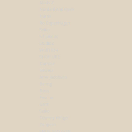
Mads Z
Nordahl Andersen
Nuran
Ro Copenhagen
Seiko
Sif Jakobs
StudioZ
Wolf1834
SHOP URE
Dameur
Herreur
Arne Jacobsen
Bering
Boss
Festina
Gant
Seiko
Tommy Hilfiger
Zeppelin
SHOP SMYKKER