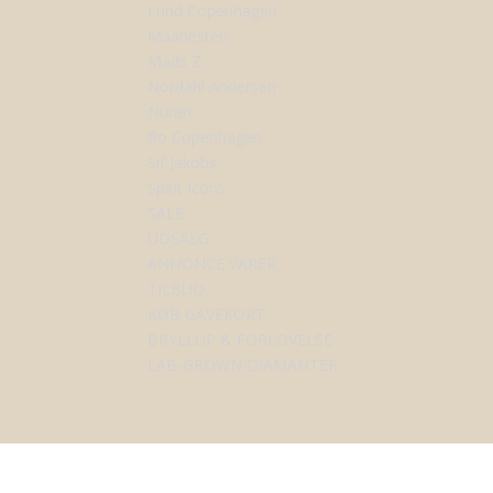
Lund Copenhagen
Maanesten
Mads Z
Nordahl Andersen
Nuran
Ro Copenhagen
Sif Jakobs
Spirit Icons
SALE
UDSALG
ANNONCE VARER
TILBUD
KØB GAVEKORT
BRYLLUP & FORLOVELSE
LAB-GROWN DIAMANTER