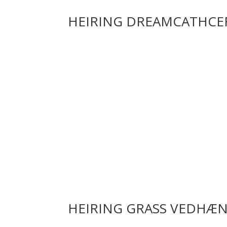
i
rhodineret
HEIRING DREAMCATHCE
sølv
)
antal
HEIRING GRASS VEDHÆN