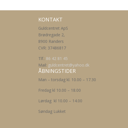
KONTAKT
Guldcentret ApS
Brødregade 2,
8900 Randers
CVR: 37486817
Tlf.:
86 42 81 45
Mail:
guldcentret@yahoo.dk
ÅBNINGSTIDER
Man – torsdag kl. 10.00 – 17.30
Fredag kl 10.00 – 18.00
Lørdag kl 10.00 – 14.00
Søndag Lukket