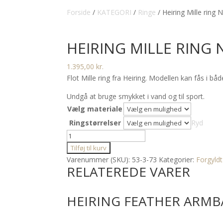
Forside
/
KATEGORI
/
Ringe
/ Heiring Mille ring N
HEIRING MILLE RING N
1.395,00
kr.
Flot Mille ring fra Heiring. Modellen kan fås i b
Undgå at bruge smykket i vand og til sport.
Vælg materiale
Ringstørrelser
Ryd
Heiring
Mille
Tilføj til kurv
ring
Varenummer (SKU):
53-3-73
Kategorier:
Forgyldt
RELATEREDE VARER
No.
3
(
HEIRING FEATHER ARM
Kan
fås