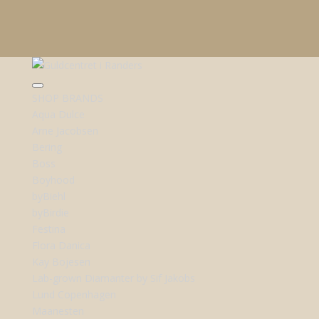
SHOP BRANDS
Aqua Dulce
Arne Jacobsen
Bering
Boss
Boyhood
byBiehl
byBirdie
Festina
Flora Danica
Kay Bojesen
Lab-grown Diamanter by Sif Jakobs
Lund Copenhagen
Maanesten