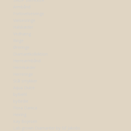
SHOP SMYKKER
Armbånd
Forlovelsesringe
Vielsesringe
Halskæder
Vedhæng
Ringe
Øreringe
Diamantkollektion
Herrearmbånd
Herrekæder
Herreringe
Stål smykker
Aqua Dulce
byBiehl
byBirdie
Flora Danica
Heiring
Kay Bojesen
Lab-grown Diamanter by Sif Jakobs