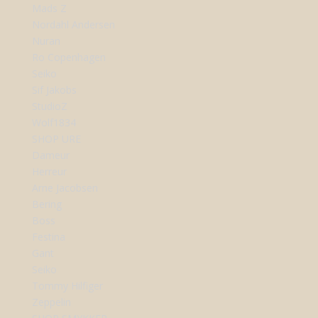
Mads Z
Nordahl Andersen
Nuran
Ro Copenhagen
Seiko
Sif Jakobs
StudioZ
Wolf1834
SHOP URE
Dameur
Herreur
Arne Jacobsen
Bering
Boss
Festina
Gant
Seiko
Tommy Hilfiger
Zeppelin