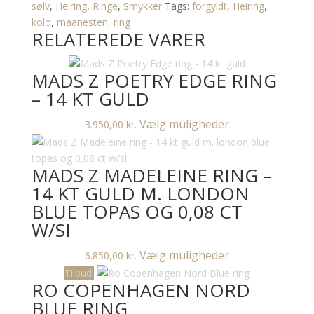
antal
sølv
,
Heiring
,
Ringe
,
Smykker
Tags:
forgyldt
,
Heiring
,
kolo
,
maanesten
,
ring
RELATEREDE VARER
MADS Z POETRY EDGE RING
– 14 KT GULD
Dette
Vælg muligheder
3.950,00
kr.
vare
har
MADS Z MADELEINE RING –
flere
varianter.
14 KT GULD M. LONDON
Mulighederne
BLUE TOPAS OG 0,08 CT
kan
W/SI
vælges
på
Dette
Vælg muligheder
6.850,00
kr.
varesiden
vare
Tilbud!
RO COPENHAGEN NORD
har
flere
BLUE RING