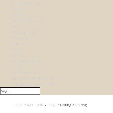
Lund Copenhagen
Maanesten
Mads Z
Nordahl Andersen
Nuran
Ro Copenhagen
Sif Jakobs
Spirit Icons
SALE
UDSALG
ANNONCE VARER
TILBUD
KØB GAVEKORT
BRYLLUP & FORLOVELSE
LAB-GROWN DIAMANTER
Forside
/
KATEGORI
/
Ringe
/ Heiring Kolo ring