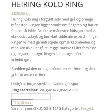
HEIRING KOLO RING
2.850,00
kr.
Heiring Kolo ring i forgyldt sølv med grå og orange
månesten. Ringen ligger smukt om fingeren og har en
fantastisk fylde. De flotte månesten bidrager med et
eksklusivt udtryk og bør klart sidde alene på din finger.
Ringen vil med garanti stjæle opmærksomheden og
man kan ikke undgå at lægge mærke til det feminine
og elegante design. Ringen kan bruges i flere
anledninger.
Bredden på den orange månesten er 19mm og den
grå månesten er 6mm.
Undgå at bruge smykket i vand og til sport.
Ringstørrelser
Ryd
Heiring
Kolo
Tilføj til kurv
ring
Varenummer (SKU):
53-3-12FG
Kategorier:
Forgyldt