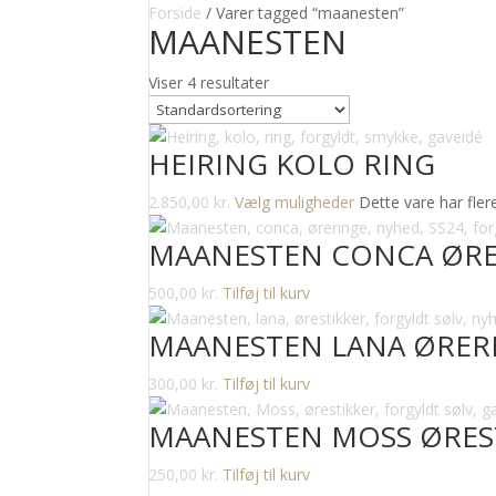
Forside
/ Varer tagged “maanesten”
MAANESTEN
Viser 4 resultater
HEIRING KOLO RING
2.850,00
kr.
Vælg muligheder
Dette vare har fle
MAANESTEN CONCA ØRE
500,00
kr.
Tilføj til kurv
MAANESTEN LANA ØRER
300,00
kr.
Tilføj til kurv
MAANESTEN MOSS ØREST
250,00
kr.
Tilføj til kurv