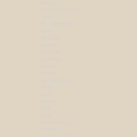
Mads Z
Nordahl Andersen
Nuran
Ro Copenhagen
Seiko
Sif Jakobs
StudioZ
Wolf1834
SHOP URE
Dameur
Herreur
Arne Jacobsen
Bering
Boss
Festina
Gant
Seiko
Tommy Hilfiger
Zeppelin
SHOP SMYKKER