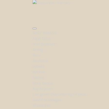
SHOP BRANDS
Aqua Dulce
Arne Jacobsen
Bering
Boss
Boyhood
byBiehl
byBirdie
Festina
Flora Danica
Kay Bojesen
Lab-grown Diamanter by Sif Jakobs
Lund Copenhagen
Maanesten