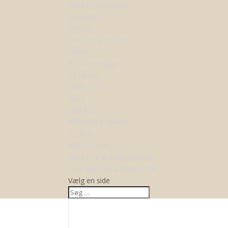
Lund Copenhagen
Maanesten
Mads Z
Nordahl Andersen
Nuran
Ro Copenhagen
Sif Jakobs
Spirit Icons
SALE
UDSALG
ANNONCE VARER
TILBUD
KØB GAVEKORT
BRYLLUP & FORLOVELSE
LAB-GROWN DIAMANTER
Vælg en side