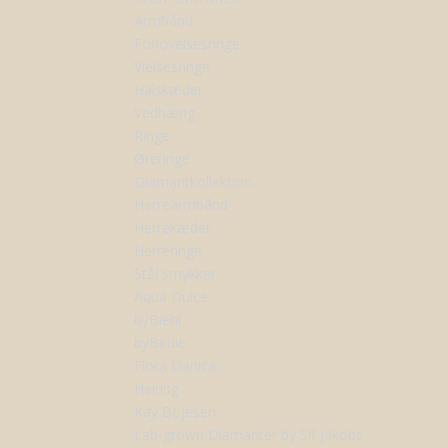
Armbånd
Forlovelsesringe
Vielsesringe
Halskæder
Vedhæng
Ringe
Øreringe
Diamantkollektion
Herrearmbånd
Herrekæder
Herreringe
Stål smykker
Aqua Dulce
byBiehl
byBirdie
Flora Danica
Heiring
Kay Bojesen
Lab-grown Diamanter by Sif Jakobs