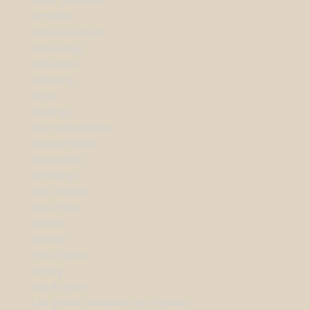
SHOP SMYKKER
Armbånd
Forlovelsesringe
Vielsesringe
Halskæder
Vedhæng
Ringe
Øreringe
Diamantkollektion
Herrearmbånd
Herrekæder
Herreringe
Stål smykker
Aqua Dulce
byBiehl
byBirdie
Flora Danica
Heiring
Kay Bojesen
Lab-grown Diamanter by Sif Jakobs