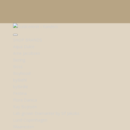
SHOP BRANDS
Aqua Dulce
Arne Jacobsen
Bering
Boss
Boyhood
byBiehl
byBirdie
Festina
Flora Danica
Kay Bojesen
Lab-grown Diamanter by Sif Jakobs
Lund Copenhagen
Maanesten