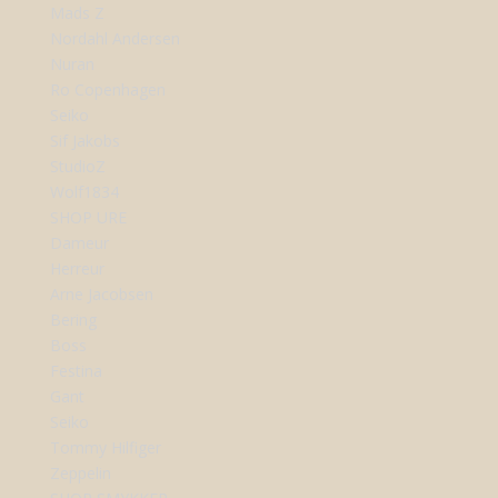
Mads Z
Nordahl Andersen
Nuran
Ro Copenhagen
Seiko
Sif Jakobs
StudioZ
Wolf1834
SHOP URE
Dameur
Herreur
Arne Jacobsen
Bering
Boss
Festina
Gant
Seiko
Tommy Hilfiger
Zeppelin