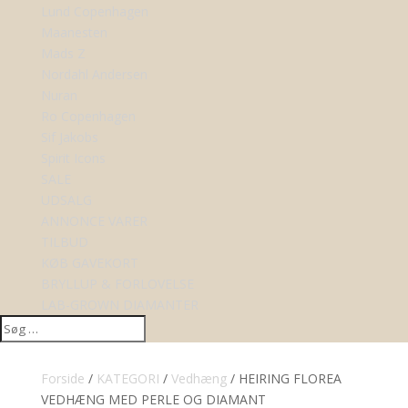
Lund Copenhagen
Maanesten
Mads Z
Nordahl Andersen
Nuran
Ro Copenhagen
Sif Jakobs
Spirit Icons
SALE
UDSALG
ANNONCE VARER
TILBUD
KØB GAVEKORT
BRYLLUP & FORLOVELSE
LAB-GROWN DIAMANTER
Forside
/
KATEGORI
/
Vedhæng
/ HEIRING FLOREA
VEDHÆNG MED PERLE OG DIAMANT