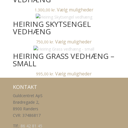
Dette
Vælg muligheder
1.300,00
kr.
vare
HEIRING SKYTSENGEL
har
flere
VEDHÆNG
varianter.
Dette
Vælg muligheder
750,00
kr.
Mulighederne
vare
kan
HEIRING GRASS VEDHÆNG –
har
vælges
flere
SMALL
på
varianter.
varesiden
Dette
Vælg muligheder
995,00
kr.
Mulighederne
vare
kan
KONTAKT
har
vælges
flere
på
Guldcentret ApS
varianter.
varesiden
Brødregade 2,
Mulighederne
8900 Randers
kan
CVR: 37486817
vælges
på
Tlf.:
86 42 81 45