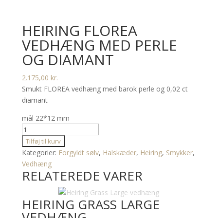
HEIRING FLOREA
VEDHÆNG MED PERLE
OG DIAMANT
2.175,00
kr.
Smukt FLOREA vedhæng med barok perle og 0,02 ct
diamant
mål 22*12 mm
HEIRING
FLOREA
Tilføj til kurv
VEDHÆNG
Kategorier:
Forgyldt sølv
,
Halskæder
,
Heiring
,
Smykker
,
MED
Vedhæng
RELATEREDE VARER
PERLE
OG
DIAMANT
HEIRING GRASS LARGE
antal
VEDHÆNG