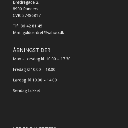
vælges
Brødregade 2,
på
8900 Randers
varesiden
CVR: 37486817
Tlf.:
86 42 81 45
Mail:
guldcentret@yahoo.dk
ÅBNINGSTIDER
Man – torsdag kl. 10.00 – 17.30
Fredag kl 10.00 – 18.00
Lørdag kl 10.00 – 14.00
Søndag Lukket