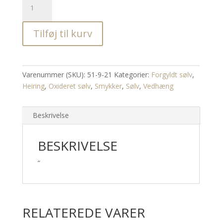
Dreamcathcer
Small
Tilføj til kurv
vedhæng
antal
Varenummer (SKU):
51-9-21
Kategorier:
Forgyldt sølv
,
Heiring
,
Oxideret sølv
,
Smykker
,
Sølv
,
Vedhæng
Beskrivelse
BESKRIVELSE
“
RELATEREDE VARER