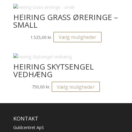
har
flere
varianter.
HEIRING GRASS ØRERINGE –
Mulighederne
SMALL
kan
vælges
Dette
Vælg muligheder
1.525,00
kr.
på
vare
varesiden
har
flere
varianter.
HEIRING SKYTSENGEL
Mulighederne
VEDHÆNG
kan
vælges
Dette
Vælg muligheder
750,00
kr.
på
vare
varesiden
har
flere
varianter.
KONTAKT
Mulighederne
kan
Guldcentret ApS