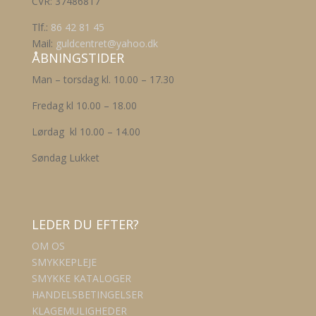
CVR: 37486817
vælges
på
Tlf.:
86 42 81 45
varesiden
Mail:
guldcentret@yahoo.dk
ÅBNINGSTIDER
Man – torsdag kl. 10.00 – 17.30
Fredag kl 10.00 – 18.00
Lørdag kl 10.00 – 14.00
Søndag Lukket
LEDER DU EFTER?
OM OS
SMYKKEPLEJE
SMYKKE KATALOGER
HANDELSBETINGELSER
KLAGEMULIGHEDER