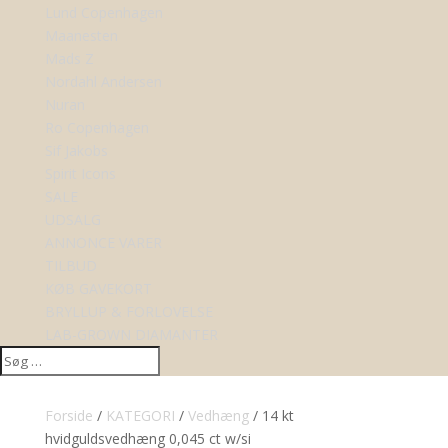
Lund Copenhagen
Maanesten
Mads Z
Nordahl Andersen
Nuran
Ro Copenhagen
Sif Jakobs
Spirit Icons
SALE
UDSALG
ANNONCE VARER
TILBUD
KØB GAVEKORT
BRYLLUP & FORLOVELSE
LAB-GROWN DIAMANTER
Forside
/
KATEGORI
/
Vedhæng
/ 14 kt
hvidguldsvedhæng 0,045 ct w/si