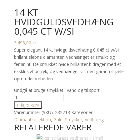
14 KT
HVIDGULDSVEDHÆNG
0,045 CT W/SI
3.495,00
kr.
Super elegant 14 kt hvidguldsvedhæng 0,045 ct w/si
brillant slebne diamanter. Vedhænget er smukt og
feminint. De smukket hvide brillanter bidrager med et
eksklusivt udtryk, og vedhænget vil med garanti stjæle
opmærksomheden.
Undgå at bruge smykket i vand og til sport.
14
kt
Tilføj til kurv
hvidguldsvedhæng
Varenummer (SKU):
232713
Kategorier:
0,045
Diamantkollektion
,
Guld
,
Smykker
,
Vedhæng
RELATEREDE VARER
ct
w/si