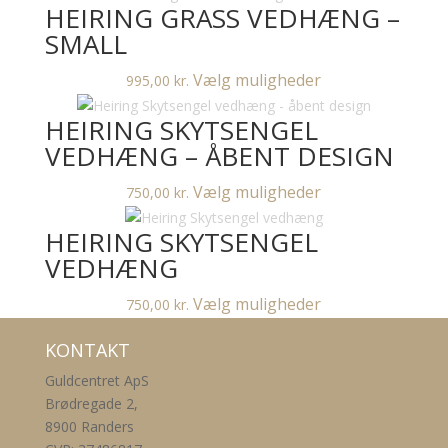
antal
HEIRING GRASS VEDHÆNG –
SMALL
Dette
Vælg muligheder
995,00
kr.
vare
HEIRING SKYTSENGEL
har
flere
VEDHÆNG – ÅBENT DESIGN
varianter.
Dette
Vælg muligheder
750,00
kr.
Mulighederne
vare
kan
HEIRING SKYTSENGEL
har
vælges
flere
VEDHÆNG
på
varianter.
varesiden
Dette
Vælg muligheder
750,00
kr.
Mulighederne
vare
kan
KONTAKT
har
vælges
flere
på
Guldcentret ApS
varianter.
varesiden
Brødregade 2,
Mulighederne
8900 Randers
kan