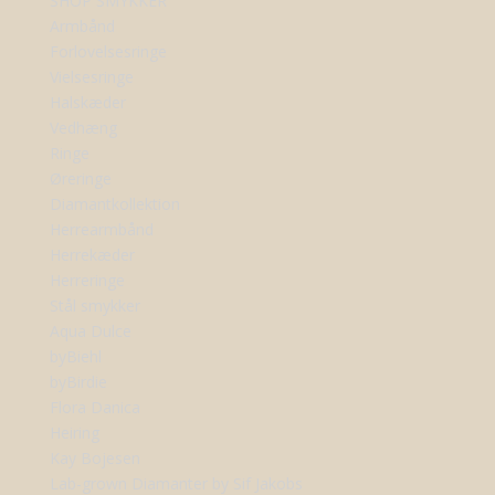
SHOP SMYKKER
Armbånd
Forlovelsesringe
Vielsesringe
Halskæder
Vedhæng
Ringe
Øreringe
Diamantkollektion
Herrearmbånd
Herrekæder
Herreringe
Stål smykker
Aqua Dulce
byBiehl
byBirdie
Flora Danica
Heiring
Kay Bojesen
Lab-grown Diamanter by Sif Jakobs