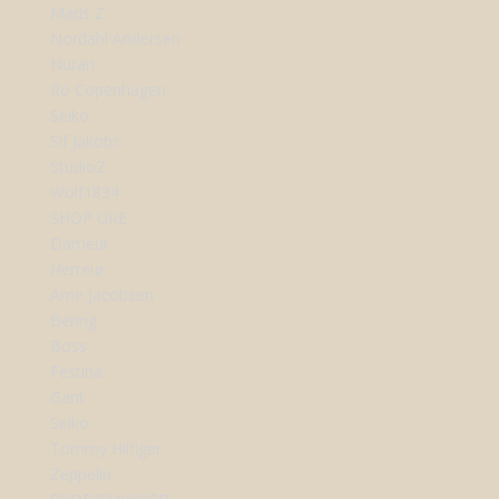
Mads Z
Nordahl Andersen
Nuran
Ro Copenhagen
Seiko
Sif Jakobs
StudioZ
Wolf1834
SHOP URE
Dameur
Herreur
Arne Jacobsen
Bering
Boss
Festina
Gant
Seiko
Tommy Hilfiger
Zeppelin