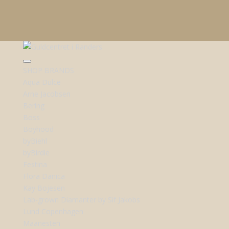
SHOP BRANDS
Aqua Dulce
Arne Jacobsen
Bering
Boss
Boyhood
byBiehl
byBirdie
Festina
Flora Danica
Kay Bojesen
Lab-grown Diamanter by Sif Jakobs
Lund Copenhagen
Maanesten