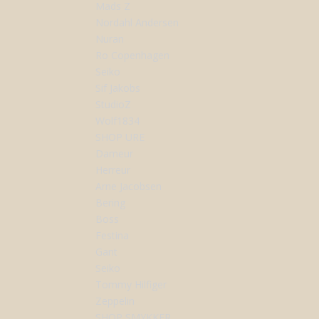
Mads Z
Nordahl Andersen
Nuran
Ro Copenhagen
Seiko
Sif Jakobs
StudioZ
Wolf1834
SHOP URE
Dameur
Herreur
Arne Jacobsen
Bering
Boss
Festina
Gant
Seiko
Tommy Hilfiger
Zeppelin
SHOP SMYKKER