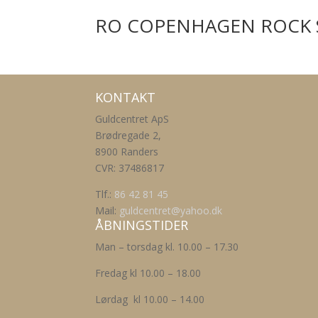
RO COPENHAGEN ROCK 
KONTAKT
Guldcentret ApS
Brødregade 2,
8900 Randers
CVR: 37486817
Tlf.:
86 42 81 45
Mail:
guldcentret@yahoo.dk
ÅBNINGSTIDER
Man – torsdag kl. 10.00 – 17.30
Fredag kl 10.00 – 18.00
Lørdag kl 10.00 – 14.00