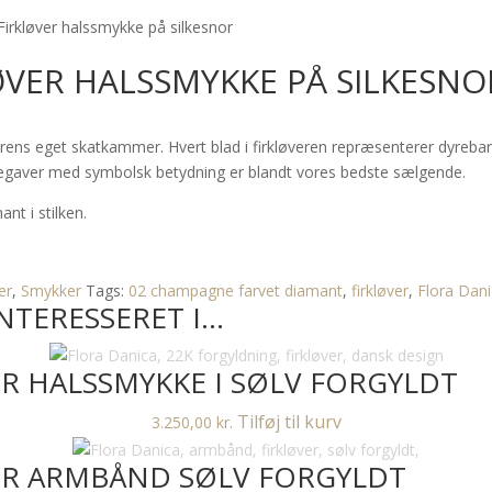
Firkløver halssmykke på silkesnor
ØVER HALSSMYKKE PÅ SILKESNO
urens eget skatkammer. Hvert blad i firkløveren repræsenterer dyreba
kkegaver med symbolsk betydning er blandt vores bedste sælgende.
t i stilken.
er
,
Smykker
Tags:
02 champagne farvet diamant
,
firkløver
,
Flora Dan
NTERESSERET I…
R HALSSMYKKE I SØLV FORGYLDT
Tilføj til kurv
3.250,00
kr.
ER ARMBÅND SØLV FORGYLDT