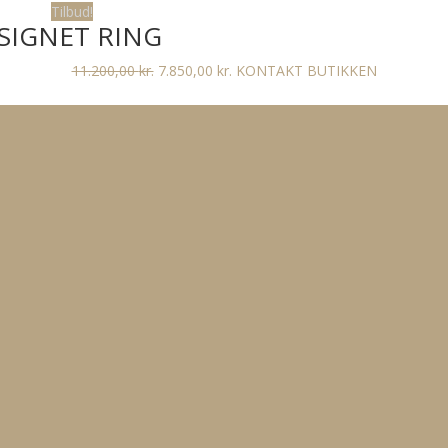
Tilbud!
SIGNET RING
Den
Den
11.200,00
kr.
7.850,00
kr.
KONTAKT BUTIKKEN
oprindelige
aktuelle
pris
pris
var:
er:
11.200,00 kr..
7.850,00 kr..