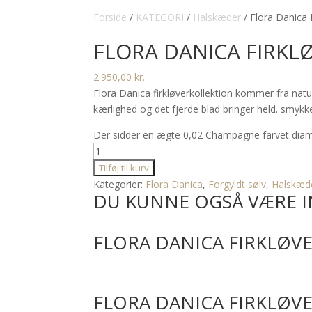
Forside
/
KATEGORI
/
Halskæder
/ Flora Danica 
FLORA DANICA FIRKL
2.950,00
kr.
Flora Danica firkløverkollektion kommer fra nat
kærlighed og det fjerde blad bringer held. smy
Der sidder en ægte 0,02 Champagne farvet diaman
Flora
Danica
Tilføj til kurv
Firkløver
Kategorier:
Flora Danica
,
Forgyldt sølv
,
Halskæd
DU KUNNE OGSÅ VÆRE I
halssmykke
på
silkesnor
FLORA DANICA FIRKLØVE
antal
FLORA DANICA FIRKLØV