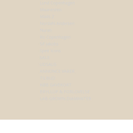
Lund Copenhagen
Maanesten
Mads Z
Nordahl Andersen
Nuran
Ro Copenhagen
Sif Jakobs
Spirit Icons
SALE
UDSALG
ANNONCE VARER
TILBUD
KØB GAVEKORT
BRYLLUP & FORLOVELSE
LAB-GROWN DIAMANTER