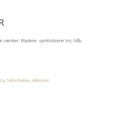
R
re værdier. Bladene symboliserer tro, håb,
ica
,
halssmykke
,
silkesnor