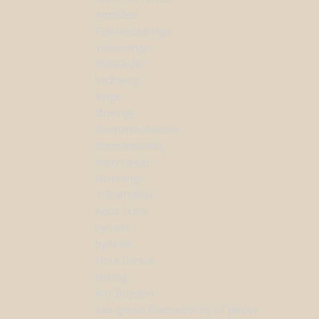
Armbånd
Forlovelsesringe
Vielsesringe
Halskæder
Vedhæng
Ringe
Øreringe
Diamantkollektion
Herrearmbånd
Herrekæder
Herreringe
Stål smykker
Aqua Dulce
byBiehl
byBirdie
Flora Danica
Heiring
Kay Bojesen
Lab-grown Diamanter by Sif Jakobs