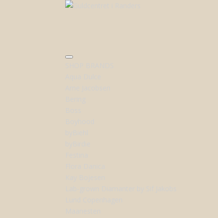
SHOP BRANDS
Aqua Dulce
Arne Jacobsen
Bering
Boss
Boyhood
byBiehl
byBirdie
Festina
Flora Danica
Kay Bojesen
Lab-grown Diamanter by Sif Jakobs
Lund Copenhagen
Maanesten