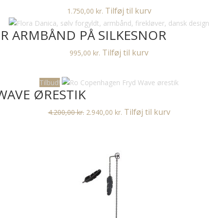
Tilføj til kurv
1.750,00
kr.
ER ARMBÅND PÅ SILKESNOR
Tilføj til kurv
995,00
kr.
Tilbud!
WAVE ØRESTIK
Den
Den
Tilføj til kurv
4.200,00
kr.
2.940,00
kr.
oprindelige
aktuelle
pris
pris
var:
er:
4.200,00 kr..
2.940,00 kr..