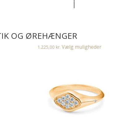
TIK OG ØREHÆNGER
Dette
Vælg muligheder
1.225,00
kr.
vare
har
flere
varianter.
Mulighederne
kan
vælges
på
varesiden