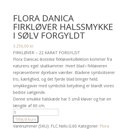
FLORA DANICA
FIRKLØVER HALSSMYKKE
I SØLV FORGYLDT
3.250,00
kr.
FIRKLØVER – 22 KARAT FORGYLDT
Flora Danicas ikoniske firkløverkollektion kommer fra
naturens eget skatkammer. Hvert blad i firkløveren
repræsenterer dyrebare værdier. Bladene symboliserer
tro, kærlighed, og det fjerde blad bringer held.
smykkegaver med symbolsk betydning er blandt vores
bedste sælgende.
Denne smukke halskæde har 5 små kløver og har en
længde af 60 cm.
Flora
Danica
Tilføj til kurv
firkløver
Varenummer (SKU):
FLC.Nelo.G.60
Kategorier:
Flora