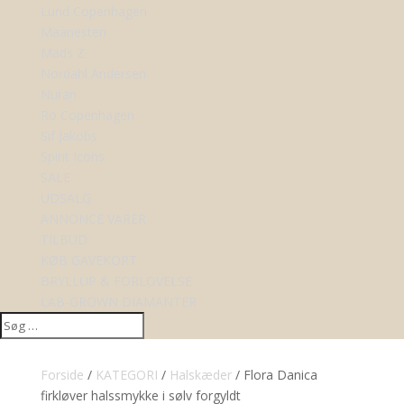
Lund Copenhagen
Maanesten
Mads Z
Nordahl Andersen
Nuran
Ro Copenhagen
Sif Jakobs
Spirit Icons
SALE
UDSALG
ANNONCE VARER
TILBUD
KØB GAVEKORT
BRYLLUP & FORLOVELSE
LAB-GROWN DIAMANTER
Forside
/
KATEGORI
/
Halskæder
/ Flora Danica
firkløver halssmykke i sølv forgyldt