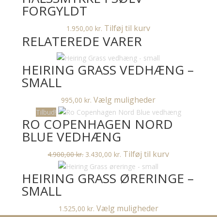
varesiden
FORGYLDT
Tilføj til kurv
1.950,00
kr.
RELATEREDE VARER
HEIRING GRASS VEDHÆNG –
SMALL
Dette
Vælg muligheder
995,00
kr.
vare
Tilbud!
RO COPENHAGEN NORD
har
flere
BLUE VEDHÆNG
varianter.
Den
Den
Tilføj til kurv
4.900,00
kr.
3.430,00
kr.
Mulighederne
oprindelige
aktuelle
kan
HEIRING GRASS ØRERINGE –
pris
pris
vælges
var:
er:
SMALL
på
4.900,00 kr..
3.430,00 kr..
varesiden
Dette
Vælg muligheder
1.525,00
kr.