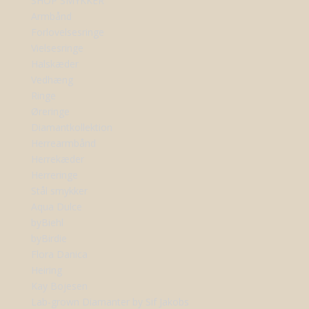
SHOP SMYKKER
Armbånd
Forlovelsesringe
Vielsesringe
Halskæder
Vedhæng
Ringe
Øreringe
Diamantkollektion
Herrearmbånd
Herrekæder
Herreringe
Stål smykker
Aqua Dulce
byBiehl
byBirdie
Flora Danica
Heiring
Kay Bojesen
Lab-grown Diamanter by Sif Jakobs