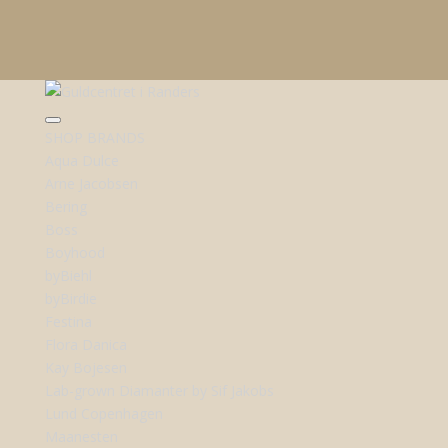
SHOP BRANDS
Aqua Dulce
Arne Jacobsen
Bering
Boss
Boyhood
byBiehl
byBirdie
Festina
Flora Danica
Kay Bojesen
Lab-grown Diamanter by Sif Jakobs
Lund Copenhagen
Maanesten