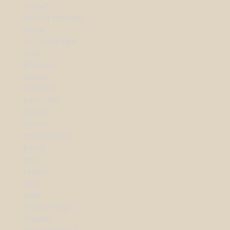
Mads Z
Nordahl Andersen
Nuran
Ro Copenhagen
Seiko
Sif Jakobs
StudioZ
Wolf1834
SHOP URE
Dameur
Herreur
Arne Jacobsen
Bering
Boss
Festina
Gant
Seiko
Tommy Hilfiger
Zeppelin