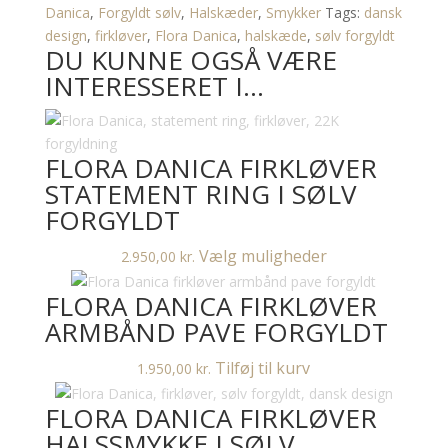
halssmykke
Danica
,
Forgyldt sølv
,
Halskæder
,
Smykker
Tags:
dansk
i
design
,
firkløver
,
Flora Danica
,
halskæde
,
sølv forgyldt
DU KUNNE OGSÅ VÆRE
sølv
INTERESSERET I…
forgyldt
antal
FLORA DANICA FIRKLØVER
STATEMENT RING I SØLV
FORGYLDT
Dette
Vælg muligheder
2.950,00
kr.
vare
FLORA DANICA FIRKLØVER
har
flere
ARMBÅND PAVE FORGYLDT
varianter.
Tilføj til kurv
1.950,00
kr.
Mulighederne
kan
FLORA DANICA FIRKLØVER
vælges
HALSSMYKKE I SØLV
på