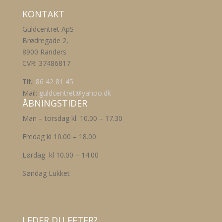
vare
KONTAKT
har
flere
Guldcentret ApS
varianter.
Brødregade 2,
Mulighederne
8900 Randers
kan
CVR: 37486817
vælges
på
Tlf.:
86 42 81 45
varesiden
Mail:
guldcentret@yahoo.dk
ÅBNINGSTIDER
Man – torsdag kl. 10.00 – 17.30
Fredag kl 10.00 – 18.00
Lørdag kl 10.00 – 14.00
Søndag Lukket
LEDER DU EFTER?