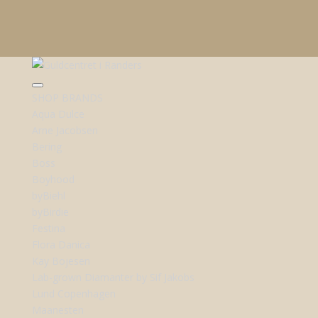
SHOP BRANDS
Aqua Dulce
Arne Jacobsen
Bering
Boss
Boyhood
byBiehl
byBirdie
Festina
Flora Danica
Kay Bojesen
Lab-grown Diamanter by Sif Jakobs
Lund Copenhagen
Maanesten