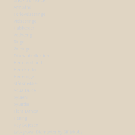
SHOP SMYKKER
Armbånd
Forlovelsesringe
Vielsesringe
Halskæder
Vedhæng
Ringe
Øreringe
Diamantkollektion
Herrearmbånd
Herrekæder
Herreringe
Stål smykker
Aqua Dulce
byBiehl
byBirdie
Flora Danica
Heiring
Kay Bojesen
Lab-grown Diamanter by Sif Jakobs