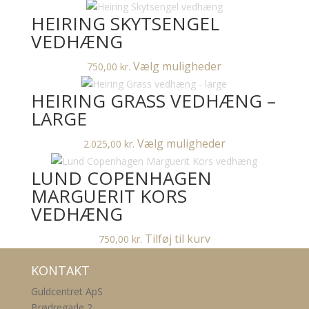
antal
HEIRING SKYTSENGEL
VEDHÆNG
Dette
Vælg muligheder
750,00
kr.
vare
HEIRING GRASS VEDHÆNG –
har
flere
LARGE
varianter.
Dette
Vælg muligheder
2.025,00
kr.
Mulighederne
vare
kan
LUND COPENHAGEN
har
vælges
flere
MARGUERIT KORS
på
varianter.
varesiden
VEDHÆNG
Mulighederne
kan
Tilføj til kurv
750,00
kr.
vælges
KONTAKT
på
varesiden
Guldcentret ApS
Brødregade 2,