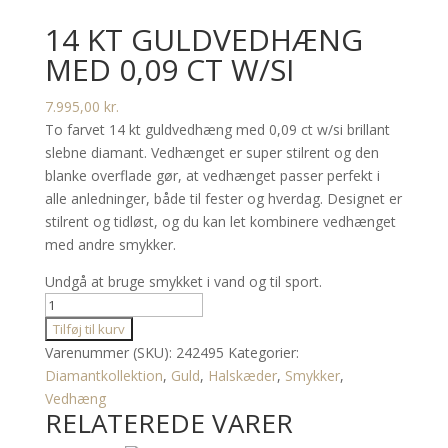
14 KT GULDVEDHÆNG
MED 0,09 CT W/SI
7.995,00
kr.
To farvet 14 kt guldvedhæng med 0,09 ct w/si brillant
slebne diamant. Vedhænget er super stilrent og den
blanke overflade gør, at vedhænget passer perfekt i
alle anledninger, både til fester og hverdag. Designet er
stilrent og tidløst, og du kan let kombinere vedhænget
med andre smykker.
Undgå at bruge smykket i vand og til sport.
14
kt
Tilføj til kurv
guldvedhæng
Varenummer (SKU):
242495
Kategorier:
med
Diamantkollektion
,
Guld
,
Halskæder
,
Smykker
,
0,09
Vedhæng
RELATEREDE VARER
ct
w/si