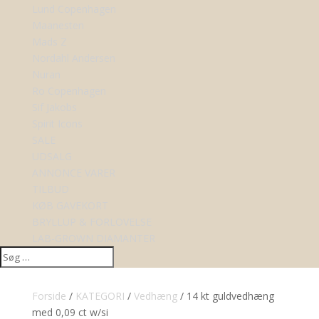
Lund Copenhagen
Maanesten
Mads Z
Nordahl Andersen
Nuran
Ro Copenhagen
Sif Jakobs
Spirit Icons
SALE
UDSALG
ANNONCE VARER
TILBUD
KØB GAVEKORT
BRYLLUP & FORLOVELSE
LAB-GROWN DIAMANTER
Forside
/
KATEGORI
/
Vedhæng
/ 14 kt guldvedhæng
med 0,09 ct w/si