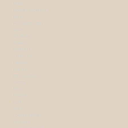
Mads Z
Nordahl Andersen
Nuran
Ro Copenhagen
Seiko
Sif Jakobs
StudioZ
Wolf1834
SHOP URE
Dameur
Herreur
Arne Jacobsen
Bering
Boss
Festina
Gant
Seiko
Tommy Hilfiger
Zeppelin