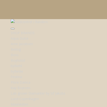
SHOP BRANDS
Aqua Dulce
Arne Jacobsen
Bering
Boss
Boyhood
byBiehl
byBirdie
Festina
Flora Danica
Kay Bojesen
Lab-grown Diamanter by Sif Jakobs
Lund Copenhagen
Maanesten