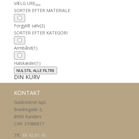
VÆLG URE
SORTER EFTER MATERIALE
Forgyldt sølv
(2)
SORTER EFTER KATEGORI
Armbånd
(1)
Halskæder
(1)
NULSTIL ALLE FILTRE
DIN KURV
KONTAKT
Guldcentret ApS
Brødregade 2,
8900 Randers
CVR: 37486817
Tlf.:
86 42 81 45