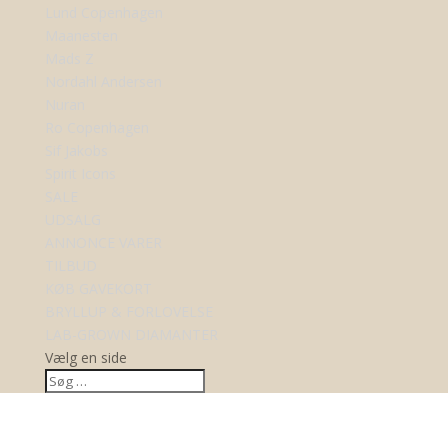
Lund Copenhagen
Maanesten
Mads Z
Nordahl Andersen
Nuran
Ro Copenhagen
Sif Jakobs
Spirit Icons
SALE
UDSALG
ANNONCE VARER
TILBUD
KØB GAVEKORT
BRYLLUP & FORLOVELSE
LAB-GROWN DIAMANTER
Vælg en side