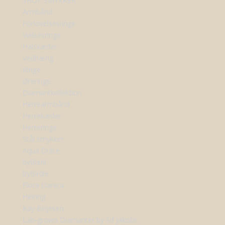
SHOP SMYKKER
Armbånd
Forlovelsesringe
Vielsesringe
Halskæder
Vedhæng
Ringe
Øreringe
Diamantkollektion
Herrearmbånd
Herrekæder
Herreringe
Stål smykker
Aqua Dulce
byBiehl
byBirdie
Flora Danica
Heiring
Kay Bojesen
Lab-grown Diamanter by Sif Jakobs