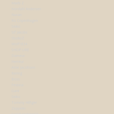
Mads Z
Nordahl Andersen
Nuran
Ro Copenhagen
Seiko
Sif Jakobs
StudioZ
Wolf1834
SHOP URE
Dameur
Herreur
Arne Jacobsen
Bering
Boss
Festina
Gant
Seiko
Tommy Hilfiger
Zeppelin