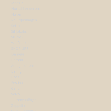
Mads Z
Nordahl Andersen
Nuran
Ro Copenhagen
Seiko
Sif Jakobs
StudioZ
Wolf1834
SHOP URE
Dameur
Herreur
Arne Jacobsen
Bering
Boss
Festina
Gant
Seiko
Tommy Hilfiger
Zeppelin