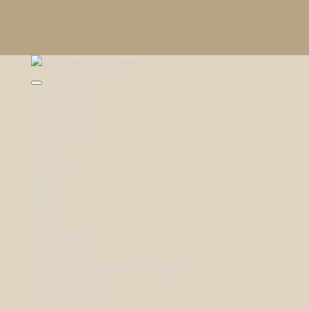
SHOP BRANDS
Aqua Dulce
Arne Jacobsen
Bering
Boss
Boyhood
byBiehl
byBirdie
Festina
Flora Danica
Kay Bojesen
Lab-grown Diamanter by Sif Jakobs
Lund Copenhagen
Maanesten