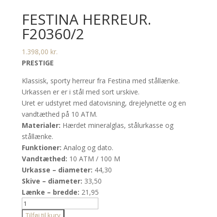
FESTINA HERREUR.
F20360/2
1.398,00
kr.
PRESTIGE
Klassisk, sporty herreur fra Festina med stållænke.
Urkassen er er i stål med sort urskive.
Uret er udstyret med datovisning, drejelynette og en
vandtæthed på 10 ATM.
Materialer:
Hærdet mineralglas, stålurkasse og
stållænke.
Funktioner:
Analog og dato.
Vandtæthed:
10 ATM / 100 M
Urkasse – diameter:
44,30
Skive – diameter:
33,50
Lænke – bredde:
21,95
Festina
herreur.
Tilføj til kurv