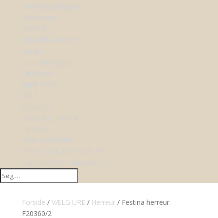
Lund Copenhagen
Maanesten
Mads Z
Nordahl Andersen
Nuran
Ro Copenhagen
Sif Jakobs
Spirit Icons
SALE
UDSALG
ANNONCE VARER
TILBUD
KØB GAVEKORT
BRYLLUP & FORLOVELSE
LAB-GROWN DIAMANTER
Forside
/
VÆLG URE
/
Herreur
/ Festina herreur.
F20360/2