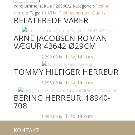
F20360/2
Varenummer (SKU):
F20360/2
Kategorier:
Festina
,
antal
Herreur
Tags:
10 ATM
,
Festina
,
herreur
,
Quartz
RELATEREDE VARER
ARNE JACOBSEN ROMAN
VÆGUR 43642 Ø29CM
Tilføj til kurv
2.298,00
kr.
TOMMY HILFIGER HERREUR
Tilføj til kurv
1.295,00
kr.
BERING HERREUR. 18940-
708
Tilføj til kurv
1.999,00
kr.
KONTAKT