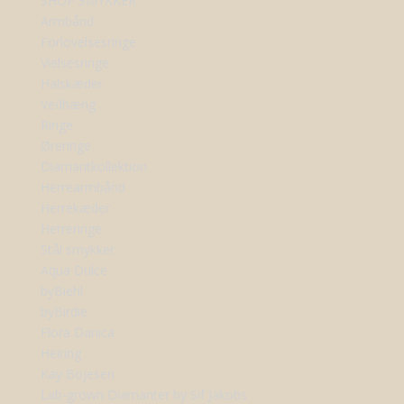
SHOP SMYKKER
Armbånd
Forlovelsesringe
Vielsesringe
Halskæder
Vedhæng
Ringe
Øreringe
Diamantkollektion
Herrearmbånd
Herrekæder
Herreringe
Stål smykker
Aqua Dulce
byBiehl
byBirdie
Flora Danica
Heiring
Kay Bojesen
Lab-grown Diamanter by Sif Jakobs