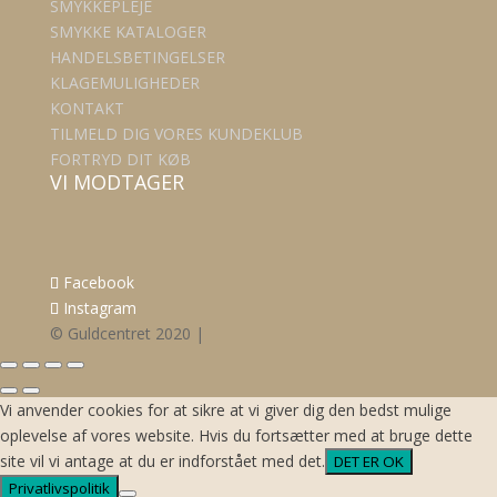
SMYKKEPLEJE
SMYKKE KATALOGER
HANDELSBETINGELSER
KLAGEMULIGHEDER
KONTAKT
TILMELD DIG VORES KUNDEKLUB
FORTRYD DIT KØB
VI MODTAGER
Facebook
Instagram
© Guldcentret 2020 |
Vi anvender cookies for at sikre at vi giver dig den bedst mulige
oplevelse af vores website. Hvis du fortsætter med at bruge dette
site vil vi antage at du er indforstået med det.
DET ER OK
Privatlivspolitik