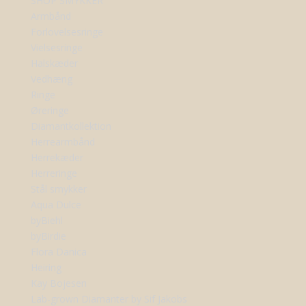
SHOP SMYKKER
Armbånd
Forlovelsesringe
Vielsesringe
Halskæder
Vedhæng
Ringe
Øreringe
Diamantkollektion
Herrearmbånd
Herrekæder
Herreringe
Stål smykker
Aqua Dulce
byBiehl
byBirdie
Flora Danica
Heiring
Kay Bojesen
Lab-grown Diamanter by Sif Jakobs