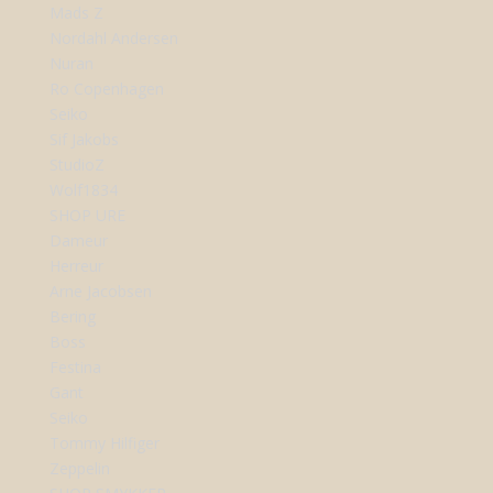
Mads Z
Nordahl Andersen
Nuran
Ro Copenhagen
Seiko
Sif Jakobs
StudioZ
Wolf1834
SHOP URE
Dameur
Herreur
Arne Jacobsen
Bering
Boss
Festina
Gant
Seiko
Tommy Hilfiger
Zeppelin