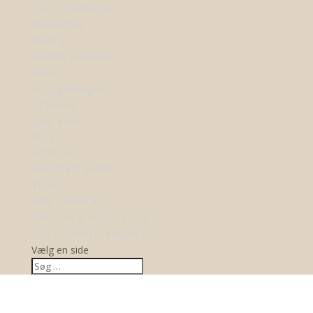
Lund Copenhagen
Maanesten
Mads Z
Nordahl Andersen
Nuran
Ro Copenhagen
Sif Jakobs
Spirit Icons
SALE
UDSALG
ANNONCE VARER
TILBUD
KØB GAVEKORT
BRYLLUP & FORLOVELSE
LAB-GROWN DIAMANTER
Vælg en side