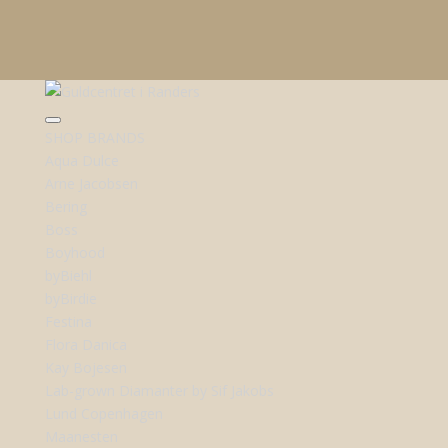
SHOP BRANDS
Aqua Dulce
Arne Jacobsen
Bering
Boss
Boyhood
byBiehl
byBirdie
Festina
Flora Danica
Kay Bojesen
Lab-grown Diamanter by Sif Jakobs
Lund Copenhagen
Maanesten