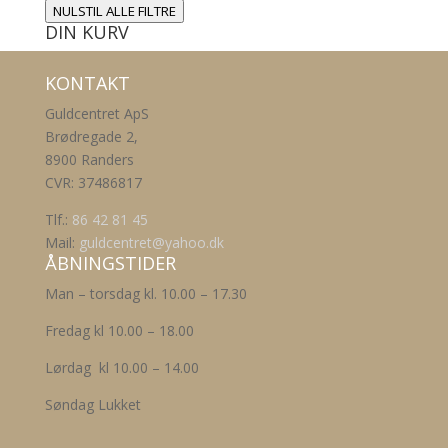
NULSTIL ALLE FILTRE
DIN KURV
KONTAKT
Guldcentret ApS
Brødregade 2,
8900 Randers
CVR: 37486817
Tlf.:
86 42 81 45
Mail:
guldcentret@yahoo.dk
ÅBNINGSTIDER
Man – torsdag kl. 10.00 – 17.30
Fredag kl 10.00 – 18.00
Lørdag kl 10.00 – 14.00
Søndag Lukket