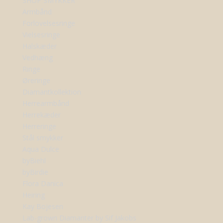
SHOP SMYKKER
Armbånd
Forlovelsesringe
Vielsesringe
Halskæder
Vedhæng
Ringe
Øreringe
Diamantkollektion
Herrearmbånd
Herrekæder
Herreringe
Stål smykker
Aqua Dulce
byBiehl
byBirdie
Flora Danica
Heiring
Kay Bojesen
Lab-grown Diamanter by Sif Jakobs