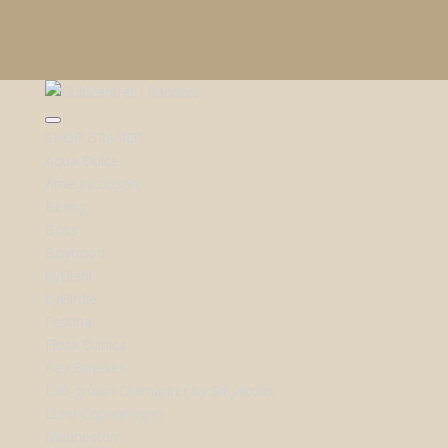
SHOP BRANDS
Aqua Dulce
Arne Jacobsen
Bering
Boss
Boyhood
byBiehl
byBirdie
Festina
Flora Danica
Kay Bojesen
Lab-grown Diamanter by Sif Jakobs
Lund Copenhagen
Maanesten