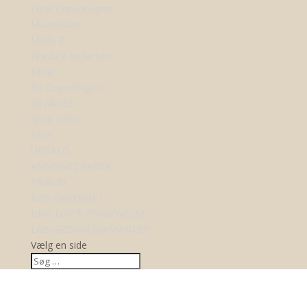
Lund Copenhagen
Maanesten
Mads Z
Nordahl Andersen
Nuran
Ro Copenhagen
Sif Jakobs
Spirit Icons
SALE
UDSALG
ANNONCE VARER
TILBUD
KØB GAVEKORT
BRYLLUP & FORLOVELSE
LAB-GROWN DIAMANTER
Vælg en side