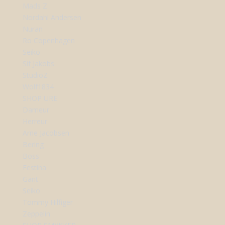
Mads Z
Nordahl Andersen
Nuran
Ro Copenhagen
Seiko
Sif Jakobs
StudioZ
Wolf1834
SHOP URE
Dameur
Herreur
Arne Jacobsen
Bering
Boss
Festina
Gant
Seiko
Tommy Hilfiger
Zeppelin