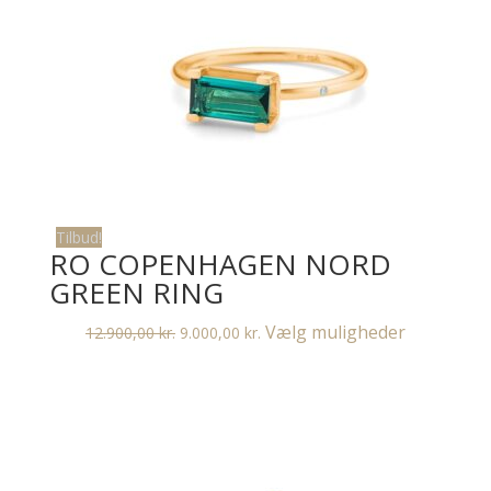
Tilbud!
RO COPENHAGEN NORD
GREEN RING
Den
Den
Dette
Vælg muligheder
12.900,00
kr.
9.000,00
kr.
oprindelige
aktuelle
vare
pris
pris
har
var:
er:
flere
12.900,00 kr..
9.000,00 kr..
varianter.
Muligheder
kan