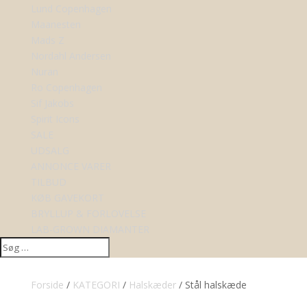
Lund Copenhagen
Maanesten
Mads Z
Nordahl Andersen
Nuran
Ro Copenhagen
Sif Jakobs
Spirit Icons
SALE
UDSALG
ANNONCE VARER
TILBUD
KØB GAVEKORT
BRYLLUP & FORLOVELSE
LAB-GROWN DIAMANTER
Forside
/
KATEGORI
/
Halskæder
/ Stål halskæde