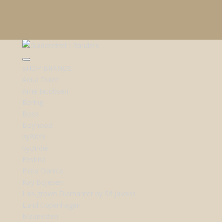
SHOP BRANDS
Aqua Dulce
Arne Jacobsen
Bering
Boss
Boyhood
byBiehl
byBirdie
Festina
Flora Danica
Kay Bojesen
Lab-grown Diamanter by Sif Jakobs
Lund Copenhagen
Maanesten