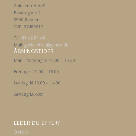
4.900,00 kr..
3.430,00 kr..
varesiden
Guldcentret ApS
Brødregade 2,
8900 Randers
CVR: 37486817
Tlf.:
86 42 81 45
Mail:
guldcentret@yahoo.dk
ÅBNINGSTIDER
Man – torsdag kl. 10.00 – 17.30
Fredag kl 10.00 – 18.00
Lørdag kl 10.00 – 14.00
Søndag Lukket
LEDER DU EFTER?
OM OS