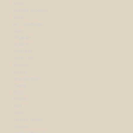
Mads Z
Nordahl Andersen
Nuran
Ro Copenhagen
Seiko
Sif Jakobs
StudioZ
Wolf1834
SHOP URE
Dameur
Herreur
Arne Jacobsen
Bering
Boss
Festina
Gant
Seiko
Tommy Hilfiger
Zeppelin