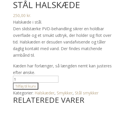
STÅL HALSKÆDE
250,00
kr.
Halskæde i stål.
Den slidstærke PVD-behandling sikrer en holdbar
overflade og et smukt udtryk, der holder sig flot over
tid. Halskæden er desuden vandafvisende og tåler
daglig kontakt med vand. Der findes matchende
armbånd til.
Kæden har forlænger, så længden nemt kan justeres
efter ønske.
Stål
halskæde
Tilføj til kurv
antal
Kategorier:
Halskæder
,
Smykker
,
Stål smykker
RELATEREDE VARER