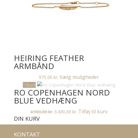
vælges
på
varesiden
HEIRING FEATHER
ARMBÅND
Dette
Vælg muligheder
975,00
kr.
vare
Tilbud!
RO COPENHAGEN NORD
har
flere
BLUE VEDHÆNG
varianter.
Den
Den
Tilføj til kurv
4.900,00
kr.
3.430,00
kr.
Mulighederne
DIN KURV
oprindelige
aktuelle
kan
pris
pris
vælges
var:
er:
på
KONTAKT