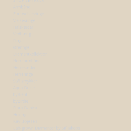
SHOP SMYKKER
Armbånd
Forlovelsesringe
Vielsesringe
Halskæder
Vedhæng
Ringe
Øreringe
Diamantkollektion
Herrearmbånd
Herrekæder
Herreringe
Stål smykker
Aqua Dulce
byBiehl
byBirdie
Flora Danica
Heiring
Kay Bojesen
Lab-grown Diamanter by Sif Jakobs