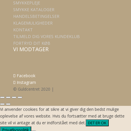
SMYKKEPLEJE
SMYKKE KATALOGER
HANDELSBETINGELSER
KLAGEMULIGHEDER
KONTAKT
TILMELD DIG VORES KUNDEKLUB
FORTRYD DIT KØB
VI MODTAGER
Facebook
Instagram
© Guldcentret 2020 |
Vi anvender cookies for at sikre at vi giver dig den bedst mulige
oplevelse af vores website. Hvis du fortsætter med at bruge dette
site vil vi antage at du er indforstået med det.
DET ER OK
Privatlivspolitik