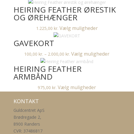
sølv
HEIRING FEATHER ØRESTIK
antal
OG ØREHÆNGER
Dette
Vælg muligheder
1.225,00
kr.
vare
GAVEKORT
har
flere
Prisinterval:
Dette
Vælg muligheder
100,00
kr.
–
2.000,00
kr.
varianter.
100,00 kr.
vare
Mulighederne
HEIRING FEATHER
til
har
kan
2.000,00 kr.
flere
ARMBÅND
vælges
varianter.
på
Dette
Vælg muligheder
975,00
kr.
Mulighedern
varesiden
vare
kan
KONTAKT
har
vælges
flere
på
Guldcentret ApS
varianter.
varesiden
Brødregade 2,
Mulighederne
8900 Randers
kan
CVR: 37486817