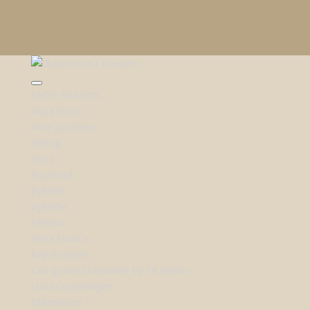
SHOP BRANDS
Aqua Dulce
Arne Jacobsen
Bering
Boss
Boyhood
byBiehl
byBirdie
Festina
Flora Danica
Kay Bojesen
Lab-grown Diamanter by Sif Jakobs
Lund Copenhagen
Maanesten