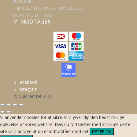
KONTAKT
TILMELD DIG VORES KUNDEKLUB
FORTRYD DIT KØB
VI MODTAGER
Facebook
Instagram
© Guldcentret 2020 |
Vi anvender cookies for at sikre at vi giver dig den bedst mulige
oplevelse af vores website. Hvis du fortsætter med at bruge dette
site vil vi antage at du er indforstået med det.
DET ER OK