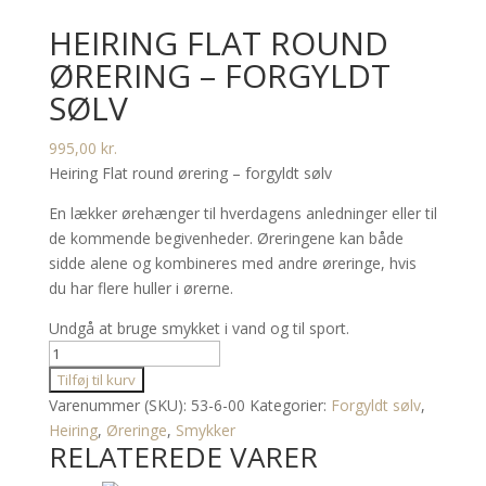
HEIRING FLAT ROUND
ØRERING – FORGYLDT
SØLV
995,00
kr.
Heiring Flat round ørering – forgyldt sølv
En lækker ørehænger til hverdagens anledninger eller til
de kommende begivenheder. Øreringene kan både
sidde alene og kombineres med andre øreringe, hvis
du har flere huller i ørerne.
Undgå at bruge smykket i vand og til sport.
Heiring
FLAT
Tilføj til kurv
ROUND
Varenummer (SKU):
53-6-00
Kategorier:
Forgyldt sølv
,
ørering
Heiring
,
Øreringe
,
Smykker
RELATEREDE VARER
-
forgyldt