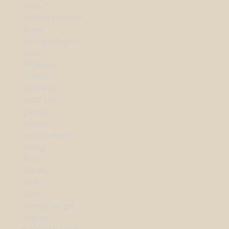
Mads Z
Nordahl Andersen
Nuran
Ro Copenhagen
Seiko
Sif Jakobs
StudioZ
Wolf1834
SHOP URE
Dameur
Herreur
Arne Jacobsen
Bering
Boss
Festina
Gant
Seiko
Tommy Hilfiger
Zeppelin