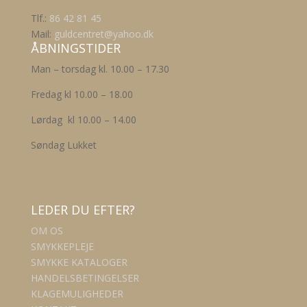
vælges
på
Tlf.:
86 42 81 45
varesiden
Mail:
guldcentret@yahoo.dk
ÅBNINGSTIDER
Man – torsdag kl. 10.00 – 17.30
Fredag kl 10.00 – 18.00
Lørdag kl 10.00 – 14.00
Søndag Lukket
LEDER DU EFTER?
OM OS
SMYKKEPLEJE
SMYKKE KATALOGER
HANDELSBETINGELSER
KLAGEMULIGHEDER