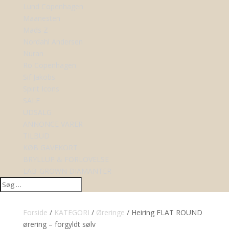
Lund Copenhagen
Maanesten
Mads Z
Nordahl Andersen
Nuran
Ro Copenhagen
Sif Jakobs
Spirit Icons
SALE
UDSALG
ANNONCE VARER
TILBUD
KØB GAVEKORT
BRYLLUP & FORLOVELSE
LAB-GROWN DIAMANTER
Forside
/
KATEGORI
/
Øreringe
/ Heiring FLAT ROUND
ørering – forgyldt sølv