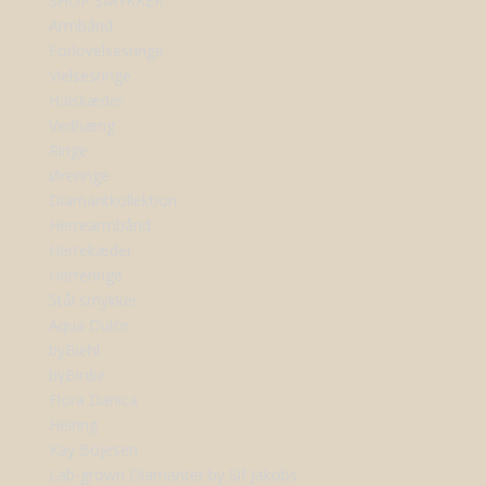
SHOP SMYKKER
Armbånd
Forlovelsesringe
Vielsesringe
Halskæder
Vedhæng
Ringe
Øreringe
Diamantkollektion
Herrearmbånd
Herrekæder
Herreringe
Stål smykker
Aqua Dulce
byBiehl
byBirdie
Flora Danica
Heiring
Kay Bojesen
Lab-grown Diamanter by Sif Jakobs