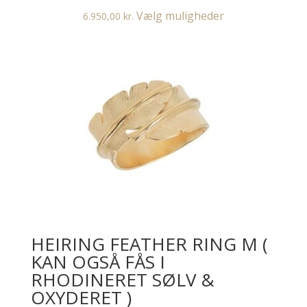
Dette
Vælg muligheder
6.950,00
kr.
vare
har
flere
varianter.
Mulighederne
kan
vælges
på
varesiden
HEIRING FEATHER RING M (
KAN OGSÅ FÅS I
RHODINERET SØLV &
OXYDERET )