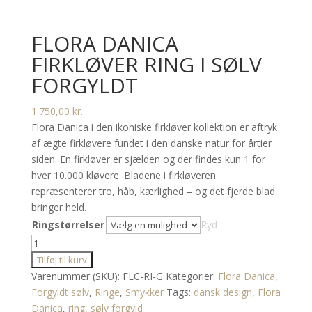
FLORA DANICA
FIRKLØVER RING I SØLV
FORGYLDT
1.750,00
kr.
Flora Danica i den ikoniske firkløver kollektion er aftryk
af ægte firkløvere fundet i den danske natur for årtier
siden. En firkløver er sjælden og der findes kun 1 for
hver 10.000 kløvere. Bladene i firkløveren
repræsenterer tro, håb, kærlighed – og det fjerde blad
bringer held.
Ringstørrelser
Ryd
Flora
Danica
Tilføj til kurv
firkløver
Varenummer (SKU):
FLC-RI-G
Kategorier:
Flora Danica
,
ring
Forgyldt sølv
,
Ringe
,
Smykker
Tags:
dansk design
,
Flora
i
Danica
,
ring
,
sølv forgyld