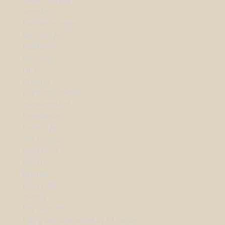
SHOP SMYKKER
Armbånd
Forlovelsesringe
Vielsesringe
Halskæder
Vedhæng
Ringe
Øreringe
Diamantkollektion
Herrearmbånd
Herrekæder
Herreringe
Stål smykker
Aqua Dulce
byBiehl
byBirdie
Flora Danica
Heiring
Kay Bojesen
Lab-grown Diamanter by Sif Jakobs