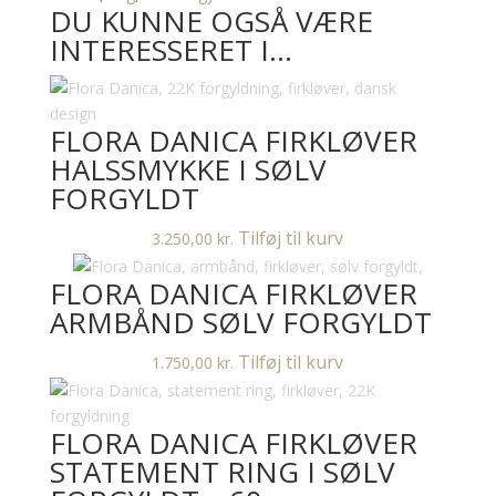
DU KUNNE OGSÅ VÆRE
sølv
INTERESSERET I…
forgyldt
antal
FLORA DANICA FIRKLØVER
HALSSMYKKE I SØLV
FORGYLDT
Tilføj til kurv
3.250,00
kr.
FLORA DANICA FIRKLØVER
ARMBÅND SØLV FORGYLDT
Tilføj til kurv
1.750,00
kr.
FLORA DANICA FIRKLØVER
STATEMENT RING I SØLV