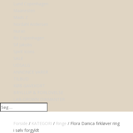
Lund Copenhagen
Maanesten
Mads Z
Nordahl Andersen
Nuran
Ro Copenhagen
Sif Jakobs
Spirit Icons
SALE
UDSALG
ANNONCE VARER
TILBUD
KØB GAVEKORT
BRYLLUP & FORLOVELSE
LAB-GROWN DIAMANTER
Forside
/
KATEGORI
/
Ringe
/ Flora Danica firkløver ring
i sølv forgyldt