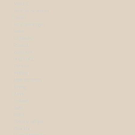
Mads Z
Nordahl Andersen
Nuran
Ro Copenhagen
Seiko
Sif Jakobs
StudioZ
Wolf1834
SHOP URE
Dameur
Herreur
Arne Jacobsen
Bering
Boss
Festina
Gant
Seiko
Tommy Hilfiger
Zeppelin