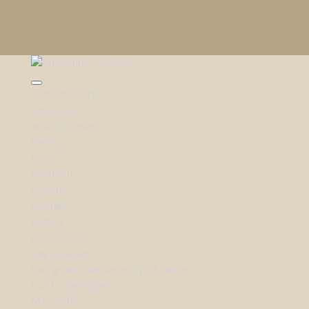
SHOP BRANDS
Aqua Dulce
Arne Jacobsen
Bering
Boss
Boyhood
byBiehl
byBirdie
Festina
Flora Danica
Kay Bojesen
Lab-grown Diamanter by Sif Jakobs
Lund Copenhagen
Maanesten