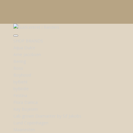
SHOP BRANDS
Aqua Dulce
Arne Jacobsen
Bering
Boss
Boyhood
byBiehl
byBirdie
Festina
Flora Danica
Kay Bojesen
Lab-grown Diamanter by Sif Jakobs
Lund Copenhagen
Maanesten