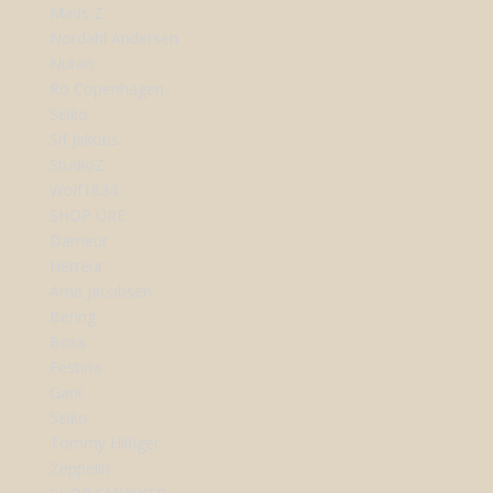
Mads Z
Nordahl Andersen
Nuran
Ro Copenhagen
Seiko
Sif Jakobs
StudioZ
Wolf1834
SHOP URE
Dameur
Herreur
Arne Jacobsen
Bering
Boss
Festina
Gant
Seiko
Tommy Hilfiger
Zeppelin