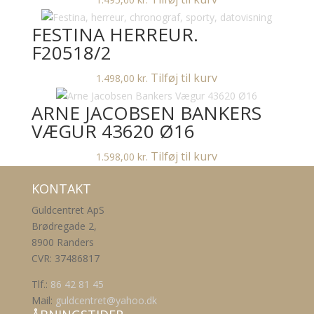
FESTINA HERREUR.
F20518/2
Tilføj til kurv
1.498,00
kr.
ARNE JACOBSEN BANKERS
VÆGUR 43620 Ø16
Tilføj til kurv
1.598,00
kr.
KONTAKT
Guldcentret ApS
Brødregade 2,
8900 Randers
CVR: 37486817
Tlf.:
86 42 81 45
Mail:
guldcentret@yahoo.dk