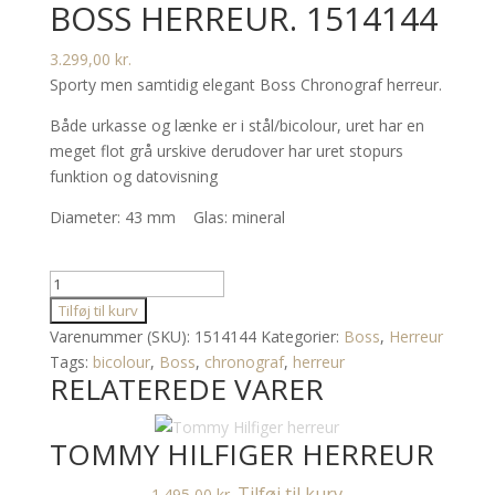
BOSS HERREUR. 1514144
3.299,00
kr.
Sporty men samtidig elegant Boss Chronograf herreur.
Både urkasse og lænke er i stål/bicolour, uret har en
meget flot grå urskive derudover har uret stopurs
funktion og datovisning
Diameter: 43 mm Glas: mineral
Boss
herreur.
Tilføj til kurv
1514144
Varenummer (SKU):
1514144
Kategorier:
Boss
,
Herreur
antal
Tags:
bicolour
,
Boss
,
chronograf
,
herreur
RELATEREDE VARER
TOMMY HILFIGER HERREUR
Tilføj til kurv
1.495,00
kr.