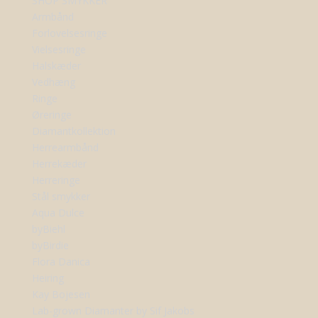
SHOP SMYKKER
Armbånd
Forlovelsesringe
Vielsesringe
Halskæder
Vedhæng
Ringe
Øreringe
Diamantkollektion
Herrearmbånd
Herrekæder
Herreringe
Stål smykker
Aqua Dulce
byBiehl
byBirdie
Flora Danica
Heiring
Kay Bojesen
Lab-grown Diamanter by Sif Jakobs