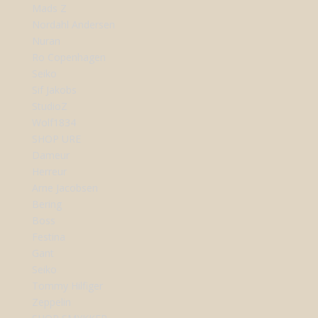
Mads Z
Nordahl Andersen
Nuran
Ro Copenhagen
Seiko
Sif Jakobs
StudioZ
Wolf1834
SHOP URE
Dameur
Herreur
Arne Jacobsen
Bering
Boss
Festina
Gant
Seiko
Tommy Hilfiger
Zeppelin