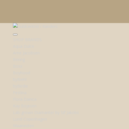
SHOP BRANDS
Aqua Dulce
Arne Jacobsen
Bering
Boss
Boyhood
byBiehl
byBirdie
Festina
Flora Danica
Kay Bojesen
Lab-grown Diamanter by Sif Jakobs
Lund Copenhagen
Maanesten