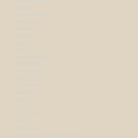
SHOP SMYKKER
Armbånd
Forlovelsesringe
Vielsesringe
Halskæder
Vedhæng
Ringe
Øreringe
Diamantkollektion
Herrearmbånd
Herrekæder
Herreringe
Stål smykker
Aqua Dulce
byBiehl
byBirdie
Flora Danica
Heiring
Kay Bojesen
Lab-grown Diamanter by Sif Jakobs