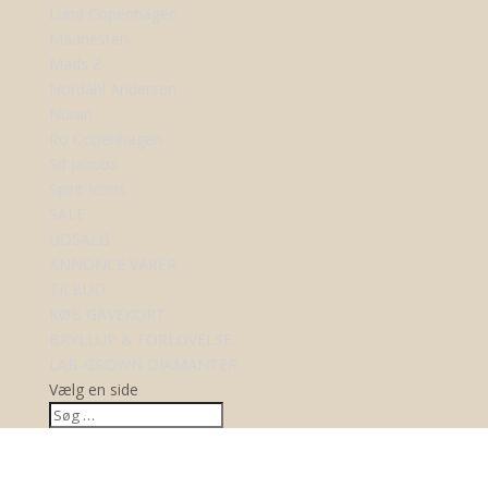
Lund Copenhagen
Maanesten
Mads Z
Nordahl Andersen
Nuran
Ro Copenhagen
Sif Jakobs
Spirit Icons
SALE
UDSALG
ANNONCE VARER
TILBUD
KØB GAVEKORT
BRYLLUP & FORLOVELSE
LAB-GROWN DIAMANTER
Vælg en side