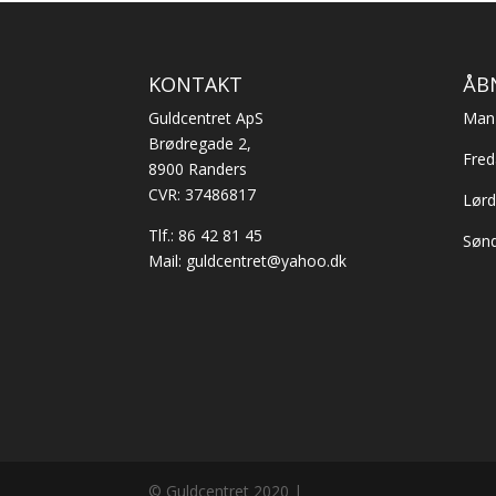
KONTAKT
ÅB
Guldcentret ApS
Man 
Brødregade 2,
Fred
8900 Randers
CVR: 37486817
Lørd
Tlf.:
86 42 81 45
Sønd
Mail:
guldcentret@yahoo.dk
© Guldcentret 2020 |