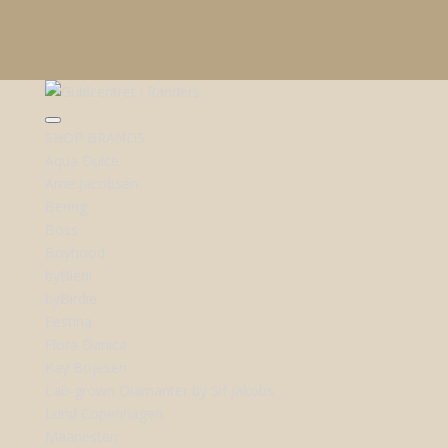
SHOP BRANDS
Aqua Dulce
Arne Jacobsen
Bering
Boss
Boyhood
byBiehl
byBirdie
Festina
Flora Danica
Kay Bojesen
Lab-grown Diamanter by Sif Jakobs
Lund Copenhagen
Maanesten