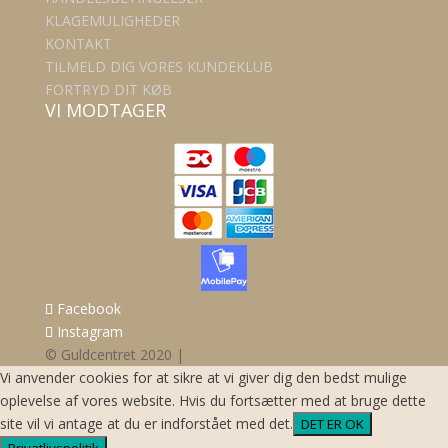
KLAGEMULIGHEDER
KONTAKT
TILMELD DIG VORES KUNDEKLUB
FORTRYD DIT KØB
VI MODTAGER
Facebook
Instagram
© Guldcentret 2020 |
Vi anvender cookies for at sikre at vi giver dig den bedst mulige
oplevelse af vores website. Hvis du fortsætter med at bruge dette
site vil vi antage at du er indforstået med det.
DET ER OK