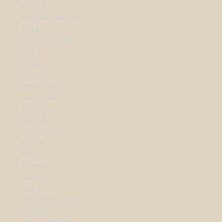
Mads Z
Nordahl Andersen
Nuran
Ro Copenhagen
Seiko
Sif Jakobs
StudioZ
Wolf1834
SHOP URE
Dameur
Herreur
Arne Jacobsen
Bering
Boss
Festina
Gant
Seiko
Tommy Hilfiger
Zeppelin