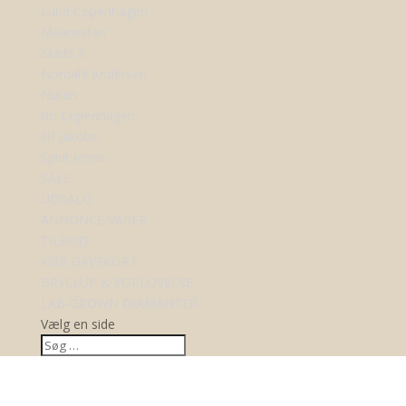
Lund Copenhagen
Maanesten
Mads Z
Nordahl Andersen
Nuran
Ro Copenhagen
Sif Jakobs
Spirit Icons
SALE
UDSALG
ANNONCE VARER
TILBUD
KØB GAVEKORT
BRYLLUP & FORLOVELSE
LAB-GROWN DIAMANTER
Vælg en side