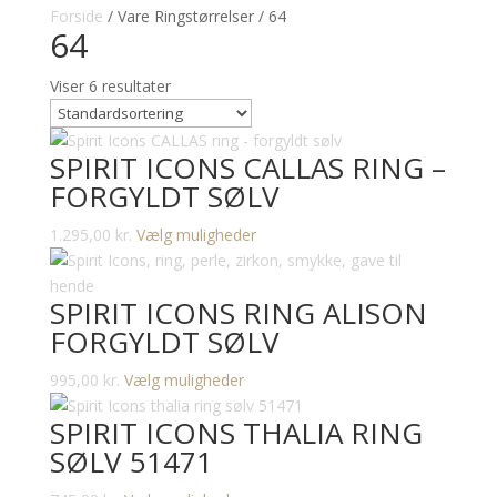
Forside
/ Vare Ringstørrelser / 64
64
Viser 6 resultater
SPIRIT ICONS CALLAS RING –
FORGYLDT SØLV
Dette
1.295,00
kr.
Vælg muligheder
vare
har
SPIRIT ICONS RING ALISON
flere
FORGYLDT SØLV
varianter.
Mulighederne
Dette
995,00
kr.
Vælg muligheder
kan
vare
vælges
SPIRIT ICONS THALIA RING
har
på
SØLV 51471
flere
varesiden
varianter.