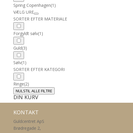
varesiden
Spring Copenhagen
(1)
VÆLG URE
SORTER EFTER MATERIALE
Forgyldt sølv
(1)
Guld
(3)
Sølv
(1)
SORTER EFTER KATEGORI
Ringe
(2)
NULSTIL ALLE FILTRE
DIN KURV
KONTAKT
Guldcentret ApS
Brødregade 2,