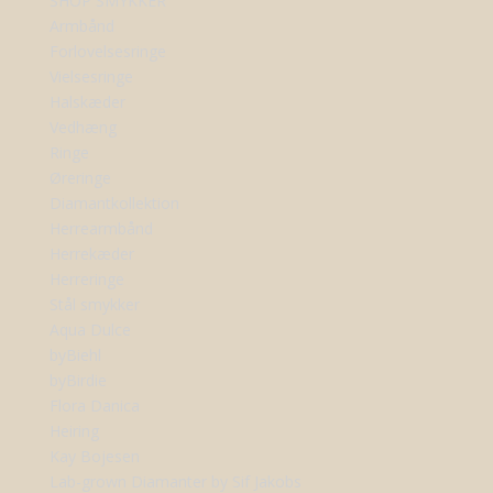
SHOP SMYKKER
Armbånd
Forlovelsesringe
Vielsesringe
Halskæder
Vedhæng
Ringe
Øreringe
Diamantkollektion
Herrearmbånd
Herrekæder
Herreringe
Stål smykker
Aqua Dulce
byBiehl
byBirdie
Flora Danica
Heiring
Kay Bojesen
Lab-grown Diamanter by Sif Jakobs