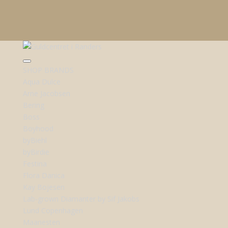
SHOP BRANDS
Aqua Dulce
Arne Jacobsen
Bering
Boss
Boyhood
byBiehl
byBirdie
Festina
Flora Danica
Kay Bojesen
Lab-grown Diamanter by Sif Jakobs
Lund Copenhagen
Maanesten