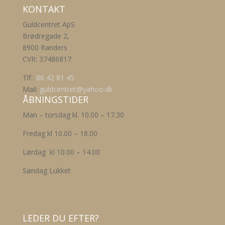
KONTAKT
har
vælges
flere
på
Guldcentret ApS
varianter.
varesiden
Brødregade 2,
Mulighederne
8900 Randers
kan
CVR: 37486817
vælges
på
Tlf.:
86 42 81 45
varesiden
Mail:
guldcentret@yahoo.dk
ÅBNINGSTIDER
Man – torsdag kl. 10.00 – 17.30
Fredag kl 10.00 – 18.00
Lørdag kl 10.00 – 14.00
Søndag Lukket
LEDER DU EFTER?