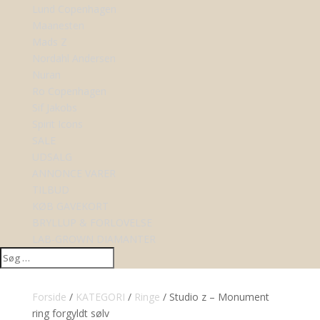
Lund Copenhagen
Maanesten
Mads Z
Nordahl Andersen
Nuran
Ro Copenhagen
Sif Jakobs
Spirit Icons
SALE
UDSALG
ANNONCE VARER
TILBUD
KØB GAVEKORT
BRYLLUP & FORLOVELSE
LAB-GROWN DIAMANTER
Forside
/
KATEGORI
/
Ringe
/ Studio z – Monument
ring forgyldt sølv