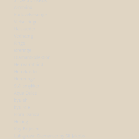
SHOP SMYKKER
Armbånd
Forlovelsesringe
Vielsesringe
Halskæder
Vedhæng
Ringe
Øreringe
Diamantkollektion
Herrearmbånd
Herrekæder
Herreringe
Stål smykker
Aqua Dulce
byBiehl
byBirdie
Flora Danica
Heiring
Kay Bojesen
Lab-grown Diamanter by Sif Jakobs