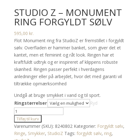
STUDIO Z – MONUMENT
RING FORGYLDT SØLV
595,00
kr.
Flot Monument ring fra StudioZ er fremstillet i forgyldt
sølv. Overfladen er hammer banket, som giver det et
kantet, men et feminint og råt look. Ringen har et
kraftfuldt udtryk og er inspireret af klippens robuste
skønhed. Ringen passer perfekt i hverdagens
anledninger eller på arbejdet, hvor det med garanti vil
tiltrække opmærksomhed
Undgå at bruge smykket i vand og til sport.
Ringstørrelser
Ryd
Studio
z
Tilføj til kurv
-
Varenummer (SKU):
8240802
Kategorier:
Forgyldt sølv
,
Monument
Ringe
,
Smykker
,
StudioZ
Tags:
forgyldt sølv
,
ring
,
ring