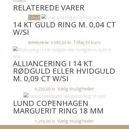
studioZ
RELATEREDE VARER
forgyldt
sølv
Tilbud!
antal
14 KT GULD RING M. 0,04 CT
W/SI
Den
Den
Tilføj til kurv
8.995,00
kr.
5.995,00
kr.
oprindelige
aktuelle
pris
pris
ALLIANCERING I 14 KT
var:
er:
8.995,00 kr..
5.995,00 kr..
RØDGULD ELLER HVIDGULD
M. 0,09 CT W/SI
Dette
Vælg muligheder
9.250,00
kr.
vare
LUND COPENHAGEN
har
flere
MARGUERIT RING 18 MM
varianter.
Dette
Vælg muligheder
1.250,00
kr.
Mulighederne
vare
kan