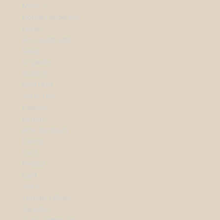
Mads Z
Nordahl Andersen
Nuran
Ro Copenhagen
Seiko
Sif Jakobs
StudioZ
Wolf1834
SHOP URE
Dameur
Herreur
Arne Jacobsen
Bering
Boss
Festina
Gant
Seiko
Tommy Hilfiger
Zeppelin