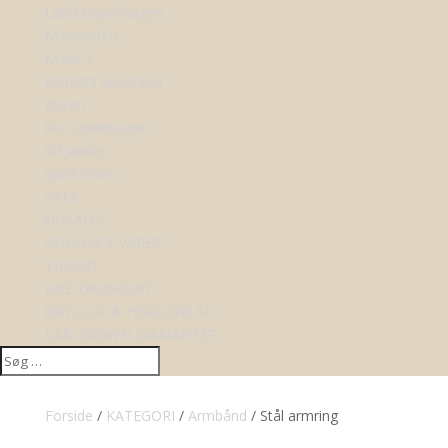
Lund Copenhagen
Maanesten
Mads Z
Nordahl Andersen
Nuran
Ro Copenhagen
Sif Jakobs
Spirit Icons
SALE
UDSALG
ANNONCE VARER
TILBUD
KØB GAVEKORT
BRYLLUP & FORLOVELSE
LAB-GROWN DIAMANTER
Forside
/
KATEGORI
/
Armbånd
/ Stål armring