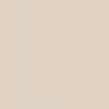
SHOP SMYKKER
Armbånd
Forlovelsesringe
Vielsesringe
Halskæder
Vedhæng
Ringe
Øreringe
Diamantkollektion
Herrearmbånd
Herrekæder
Herreringe
Stål smykker
Aqua Dulce
byBiehl
byBirdie
Flora Danica
Heiring
Kay Bojesen
Lab-grown Diamanter by Sif Jakobs