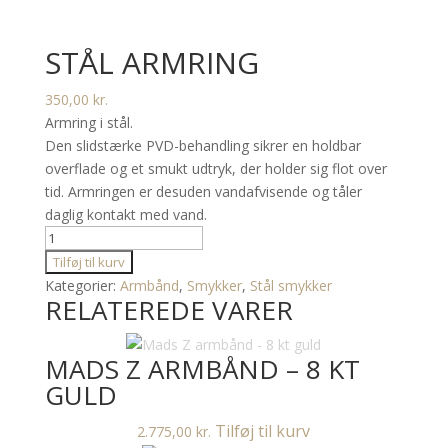
STÅL ARMRING
350,00
kr.
Armring i stål.
Den slidstærke PVD-behandling sikrer en holdbar
overflade og et smukt udtryk, der holder sig flot over
tid. Armringen er desuden vandafvisende og tåler
daglig kontakt med vand.
Stål
armring
Tilføj til kurv
antal
Kategorier:
Armbånd
,
Smykker
,
Stål smykker
RELATEREDE VARER
MADS Z ARMBÅND – 8 KT
GULD
Tilføj til kurv
2.775,00
kr.