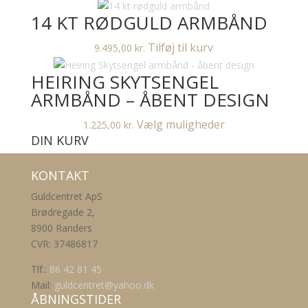
14 KT RØDGULD ARMBÅND
Tilføj til kurv
9.495,00
kr.
HEIRING SKYTSENGEL
ARMBÅND – ÅBENT DESIGN
Dette
Vælg muligheder
1.225,00
kr.
DIN KURV
vare
har
flere
KONTAKT
varianter.
Guldcentret ApS
Mulighederne
Brødregade 2,
kan
8900 Randers
vælges
CVR: 37486817
på
varesiden
Tlf.:
86 42 81 45
Mail:
guldcentret@yahoo.dk
ÅBNINGSTIDER