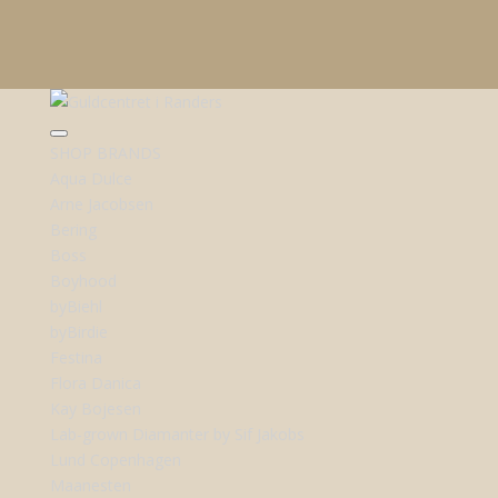
SHOP BRANDS
Aqua Dulce
Arne Jacobsen
Bering
Boss
Boyhood
byBiehl
byBirdie
Festina
Flora Danica
Kay Bojesen
Lab-grown Diamanter by Sif Jakobs
Lund Copenhagen
Maanesten