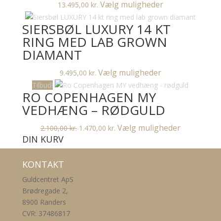
Dette
Vælg muligheder
13.495,00
kr.
vare
SIERSBØL LUXURY 14 KT
har
flere
RING MED LAB GROWN
varianter.
DIAMANT
Mulighederne
Dette
kan
Vælg muligheder
9.495,00
kr.
vare
vælges
Tilbud!
RO COPENHAGEN MY
har
på
flere
varesiden
VEDHÆNG – RØDGULD
varianter.
Den
Den
Dette
Vælg muligheder
2.100,00
kr.
1.470,00
kr.
Mulighederne
DIN KURV
oprindelige
aktuelle
vare
kan
pris
pris
har
vælges
var:
er:
flere
på
KONTAKT
2.100,00 kr..
1.470,00 kr..
varianter.
varesiden
Guldcentret ApS
Mulighedern
Brødregade 2,
kan
8900 Randers
vælges
CVR: 37486817
på