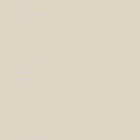
SHOP SMYKKER
Armbånd
Forlovelsesringe
Vielsesringe
Halskæder
Vedhæng
Ringe
Øreringe
Diamantkollektion
Herrearmbånd
Herrekæder
Herreringe
Stål smykker
Aqua Dulce
byBiehl
byBirdie
Flora Danica
Heiring
Kay Bojesen
Lab-grown Diamanter by Sif Jakobs