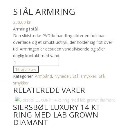
STÅL ARMRING
250,00
kr.
Armring i stål.
Den slidstærke PVD-behandling sikrer en holdbar
overflade og et smukt udtryk, der holder sig flot over
tid. Armringen er desuden vandafvisende og tåler
daglig kontakt med vand.
Stål
armring
Tilføj til kurv
antal
Kategorier:
Armbånd
,
Nyheder
,
Stål smykker
,
Stål
smykker
RELATEREDE VARER
SIERSBØL LUXURY 14 KT
RING MED LAB GROWN
DIAMANT