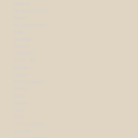
Mads Z
Nordahl Andersen
Nuran
Ro Copenhagen
Seiko
Sif Jakobs
StudioZ
Wolf1834
SHOP URE
Dameur
Herreur
Arne Jacobsen
Bering
Boss
Festina
Gant
Seiko
Tommy Hilfiger
Zeppelin