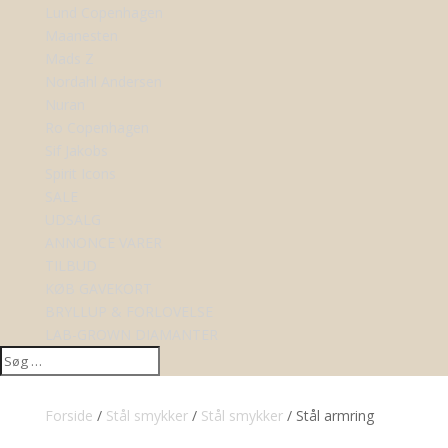
Lund Copenhagen
Maanesten
Mads Z
Nordahl Andersen
Nuran
Ro Copenhagen
Sif Jakobs
Spirit Icons
SALE
UDSALG
ANNONCE VARER
TILBUD
KØB GAVEKORT
BRYLLUP & FORLOVELSE
LAB-GROWN DIAMANTER
Forside
/
Stål smykker
/
Stål smykker
/ Stål armring