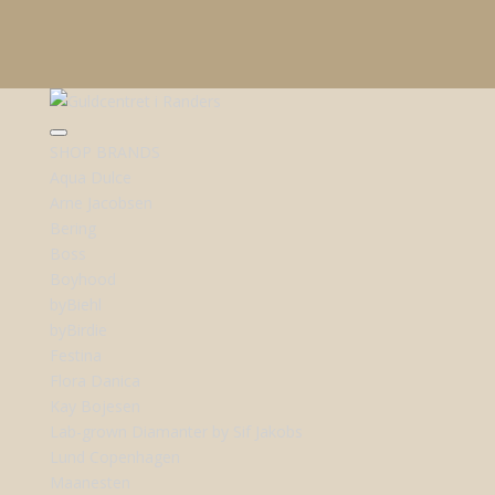
SHOP BRANDS
Aqua Dulce
Arne Jacobsen
Bering
Boss
Boyhood
byBiehl
byBirdie
Festina
Flora Danica
Kay Bojesen
Lab-grown Diamanter by Sif Jakobs
Lund Copenhagen
Maanesten