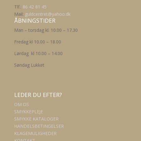
varesiden
Tlf.:
86 42 81 45
Mail:
guldcentret@yahoo.dk
ÅBNINGSTIDER
Man – torsdag kl. 10.00 – 17.30
Fredag kl 10.00 – 18.00
Lørdag kl 10.00 – 14.00
Søndag Lukket
LEDER DU EFTER?
OM OS
SMYKKEPLEJE
SMYKKE KATALOGER
HANDELSBETINGELSER
KLAGEMULIGHEDER
KONTAKT