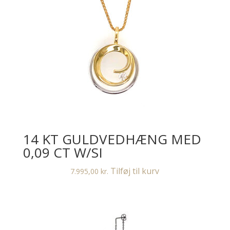
flere
varianter.
Mulighederne
kan
vælges
på
varesiden
14 KT GULDVEDHÆNG MED
0,09 CT W/SI
Tilføj til kurv
7.995,00
kr.