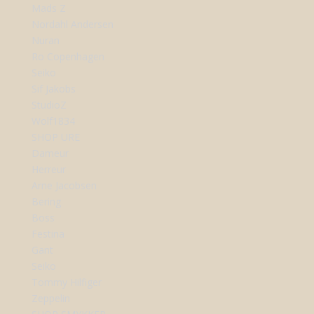
Mads Z
Nordahl Andersen
Nuran
Ro Copenhagen
Seiko
Sif Jakobs
StudioZ
Wolf1834
SHOP URE
Dameur
Herreur
Arne Jacobsen
Bering
Boss
Festina
Gant
Seiko
Tommy Hilfiger
Zeppelin