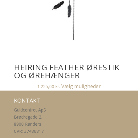
HEIRING FEATHER ØRESTIK
OG ØREHÆNGER
Dette
Vælg muligheder
1.225,00
kr.
vare
KONTAKT
har
flere
Guldcentret ApS
varianter.
Brødregade 2,
Mulighederne
8900 Randers
kan
CVR: 37486817
vælges