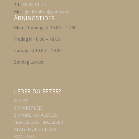
på
Tlf.:
86 42 81 45
varesiden
Mail:
guldcentret@yahoo.dk
ÅBNINGSTIDER
Man – torsdag kl. 10.00 – 17.30
Fredag kl 10.00 – 18.00
Lørdag kl 10.00 – 14.00
Søndag Lukket
LEDER DU EFTER?
OM OS
SMYKKEPLEJE
SMYKKE KATALOGER
HANDELSBETINGELSER
KLAGEMULIGHEDER
KONTAKT