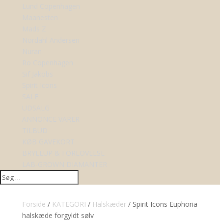
Lund Copenhagen
Maanesten
Mads Z
Nordahl Andersen
Nuran
Ro Copenhagen
Sif Jakobs
Spirit Icons
SALE
UDSALG
ANNONCE VARER
TILBUD
KØB GAVEKORT
BRYLLUP & FORLOVELSE
LAB-GROWN DIAMANTER
Forside
/
KATEGORI
/
Halskæder
/ Spirit Icons Euphoria
halskæde forgyldt sølv