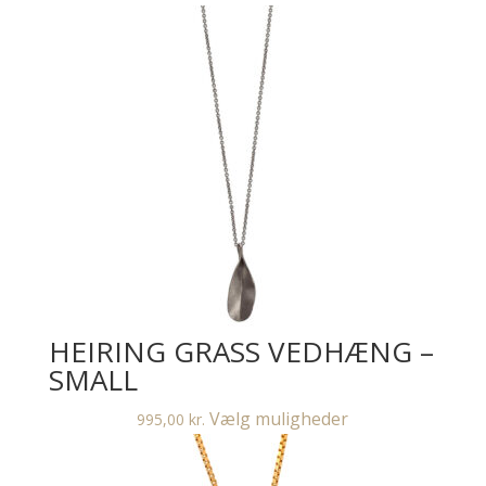
sølv
antal
HEIRING GRASS VEDHÆNG –
SMALL
Dette
Vælg muligheder
995,00
kr.
vare
har