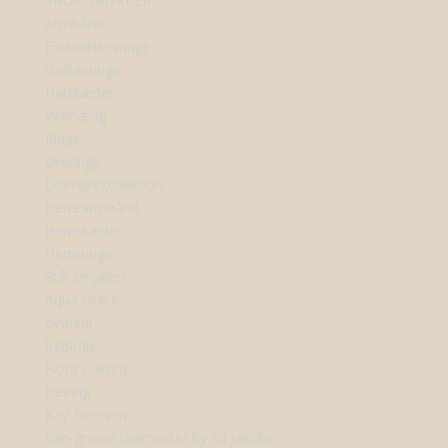
SHOP SMYKKER
Armbånd
Forlovelsesringe
Vielsesringe
Halskæder
Vedhæng
Ringe
Øreringe
Diamantkollektion
Herrearmbånd
Herrekæder
Herreringe
Stål smykker
Aqua Dulce
byBiehl
byBirdie
Flora Danica
Heiring
Kay Bojesen
Lab-grown Diamanter by Sif Jakobs