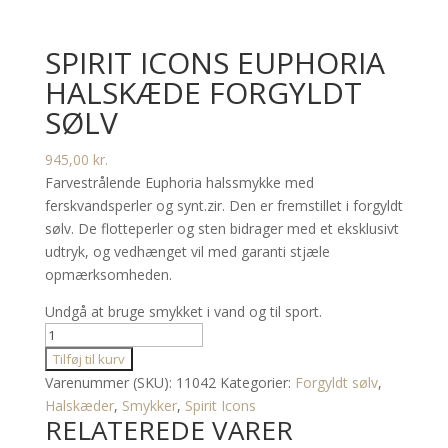
SPIRIT ICONS EUPHORIA
HALSKÆDE FORGYLDT
SØLV
945,00
kr.
Farvestrålende Euphoria halssmykke med
ferskvandsperler og synt.zir. Den er fremstillet i forgyldt
sølv. De flotteperler og sten bidrager med et eksklusivt
udtryk, og vedhænget vil med garanti stjæle
opmærksomheden.
Undgå at bruge smykket i vand og til sport.
Spirit
Icons
Tilføj til kurv
Euphoria
Varenummer (SKU):
11042
Kategorier:
Forgyldt sølv
,
halskæde
Halskæder
,
Smykker
,
Spirit Icons
RELATEREDE VARER
forgyldt