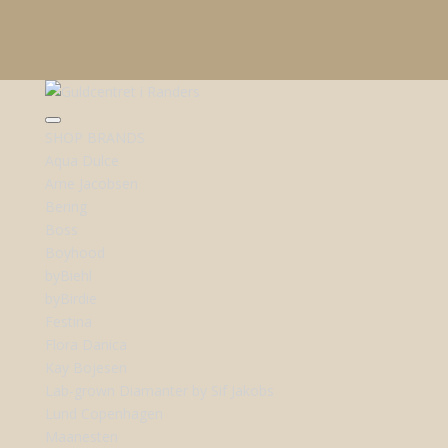
SHOP BRANDS
Aqua Dulce
Arne Jacobsen
Bering
Boss
Boyhood
byBiehl
byBirdie
Festina
Flora Danica
Kay Bojesen
Lab-grown Diamanter by Sif Jakobs
Lund Copenhagen
Maanesten