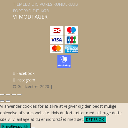
TILMELD DIG VORES KUNDEKLUB
FORTRYD DIT KØB
VI MODTAGER
Facebook
Instagram
© Guldcentret 2020 |
Vi anvender cookies for at sikre at vi giver dig den bedst mulige
oplevelse af vores website. Hvis du fortsætter med at bruge dette
site vil vi antage at du er indforstået med det.
DET ER OK
Privatlivspolitik