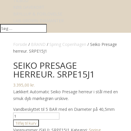
TILBUD
KØB GAVEKORT
BRYLLUP & FORLOVELSE
LAB-GROWN DIAMANTER
Forside
/
BRAND
/
Spring Copenhagen
/ Seiko Presage
herreur. SRPE15J1
SEIKO PRESAGE
HERREUR. SRPE15J1
3.395,00
kr.
Lækkert Automatic Seiko Presage herreur i stål med en
smuk dyb mørkegrøn urskive.
Vandbeskyttet til 5 BAR med en Diameter på 40,5mm
Seiko
Presage
Tilføj til kurv
herreur.
Varenummer (SKU):
SRPE15J1
Kategori:
Spring