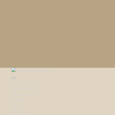
SHOP BRANDS
Aqua Dulce
Arne Jacobsen
Bering
Boss
Boyhood