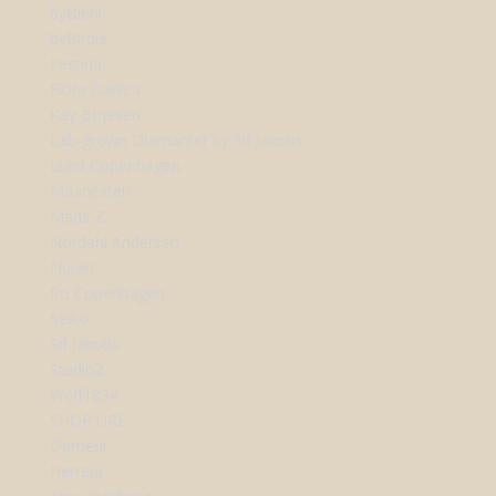
byBiehl
byBirdie
Festina
Flora Danica
Kay Bojesen
Lab-grown Diamanter by Sif Jakobs
Lund Copenhagen
Maanesten
Mads Z
Nordahl Andersen
Nuran
Ro Copenhagen
Seiko
Sif Jakobs
StudioZ
Wolf1834
SHOP URE
Dameur
Herreur