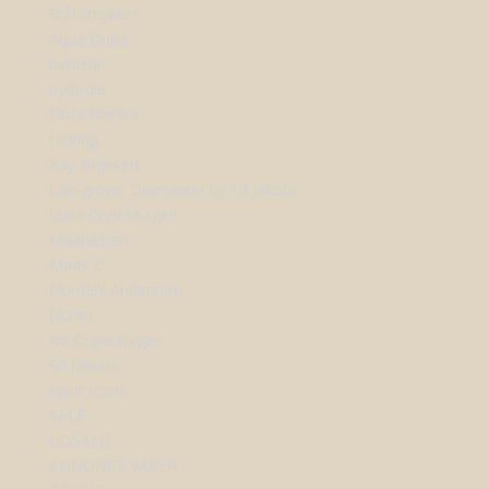
Stål smykker
Aqua Dulce
byBiehl
byBirdie
Flora Danica
Heiring
Kay Bojesen
Lab-grown Diamanter by Sif Jakobs
Lund Copenhagen
Maanesten
Mads Z
Nordahl Andersen
Nuran
Ro Copenhagen
Sif Jakobs
Spirit Icons
SALE
UDSALG
ANNONCE VARER