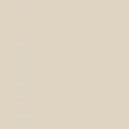
Arne Jacobsen
Bering
Boss
Festina
Gant
Seiko
Tommy Hilfiger
Zeppelin
SHOP SMYKKER
Armbånd
Forlovelsesringe
Vielsesringe
Halskæder
Vedhæng
Ringe
Øreringe
Diamantkollektion
Herrearmbånd
Herrekæder
Herreringe