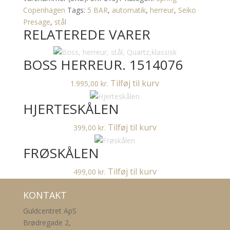
SRPE15J1
Copenhagen
Tags:
5 BAR
,
automatik
,
herreur
,
Seiko
antal
Presage
,
stål
RELATEREDE VARER
BOSS HERREUR. 1514076
Tilføj til kurv
1.995,00
kr.
HJERTESKÅLEN
Tilføj til kurv
399,00
kr.
FRØSKÅLEN
Tilføj til kurv
499,00
kr.
KONTAKT
Guldcentret ApS
Brødregade 2,