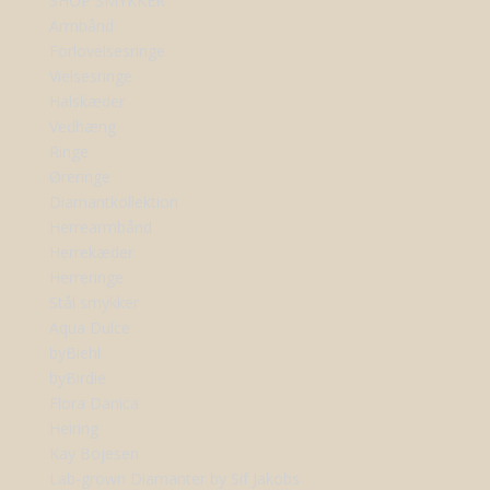
SHOP SMYKKER
Armbånd
Forlovelsesringe
Vielsesringe
Halskæder
Vedhæng
Ringe
Øreringe
Diamantkollektion
Herrearmbånd
Herrekæder
Herreringe
Stål smykker
Aqua Dulce
byBiehl
byBirdie
Flora Danica
Heiring
Kay Bojesen
Lab-grown Diamanter by Sif Jakobs