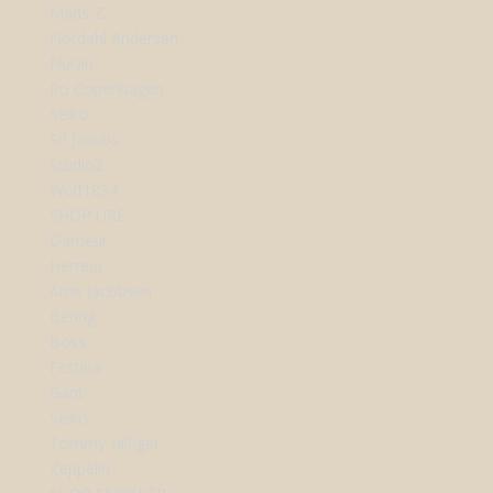
Mads Z
Nordahl Andersen
Nuran
Ro Copenhagen
Seiko
Sif Jakobs
StudioZ
Wolf1834
SHOP URE
Dameur
Herreur
Arne Jacobsen
Bering
Boss
Festina
Gant
Seiko
Tommy Hilfiger
Zeppelin