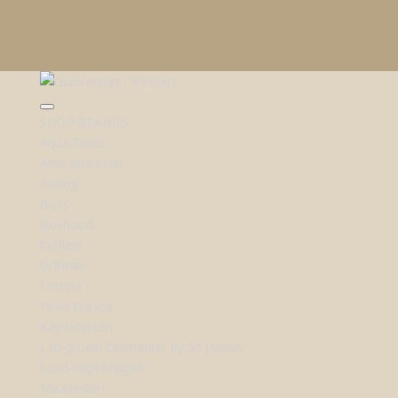
SHOP BRANDS
Aqua Dulce
Arne Jacobsen
Bering
Boss
Boyhood
byBiehl
byBirdie
Festina
Flora Danica
Kay Bojesen
Lab-grown Diamanter by Sif Jakobs
Lund Copenhagen
Maanesten