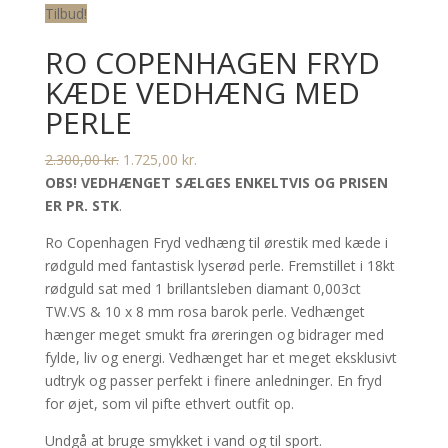
Tilbud!
RO COPENHAGEN FRYD
KÆDE VEDHÆNG MED
PERLE
Den
Den
2.300,00
kr.
1.725,00
kr.
oprindelige
aktuelle
OBS! VEDHÆNGET SÆLGES ENKELTVIS OG PRISEN
pris
pris
ER PR. STK
.
var:
er:
Ro Copenhagen Fryd vedhæng til ørestik med kæde i
2.300,00 kr..
1.725,00 kr..
rødguld med fantastisk lyserød perle. Fremstillet i 18kt
rødguld sat med 1 brillantsleben diamant 0,003ct
TW.VS & 10 x 8 mm rosa barok perle. Vedhænget
hænger meget smukt fra øreringen og bidrager med
fylde, liv og energi. Vedhænget har et meget eksklusivt
udtryk og passer perfekt i finere anledninger. En fryd
for øjet, som vil pifte ethvert outfit op.
Undgå at bruge smykket i vand og til sport.