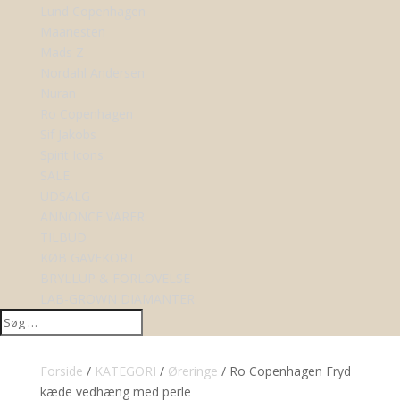
Lund Copenhagen
Maanesten
Mads Z
Nordahl Andersen
Nuran
Ro Copenhagen
Sif Jakobs
Spirit Icons
SALE
UDSALG
ANNONCE VARER
TILBUD
KØB GAVEKORT
BRYLLUP & FORLOVELSE
LAB-GROWN DIAMANTER
Forside
/
KATEGORI
/
Øreringe
/ Ro Copenhagen Fryd
kæde vedhæng med perle