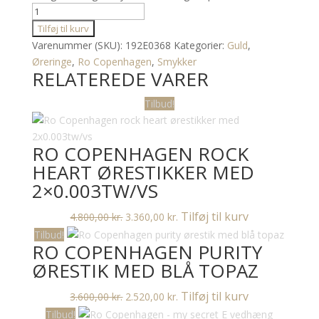
Ro
Copenhagen
Tilføj til kurv
Fryd
Varenummer (SKU):
192E0368
Kategorier:
Guld
,
kæde
Øreringe
,
Ro Copenhagen
,
Smykker
RELATEREDE VARER
vedhæng
med
Tilbud!
perle
antal
RO COPENHAGEN ROCK
HEART ØRESTIKKER MED
2×0.003TW/VS
Den
Den
Tilføj til kurv
4.800,00
kr.
3.360,00
kr.
oprindelige
aktuelle
Tilbud!
RO COPENHAGEN PURITY
pris
pris
var:
er:
ØRESTIK MED BLÅ TOPAZ
4.800,00 kr..
3.360,00 kr..
Den
Den
Tilføj til kurv
3.600,00
kr.
2.520,00
kr.
oprindelige
aktuelle
Tilbud!