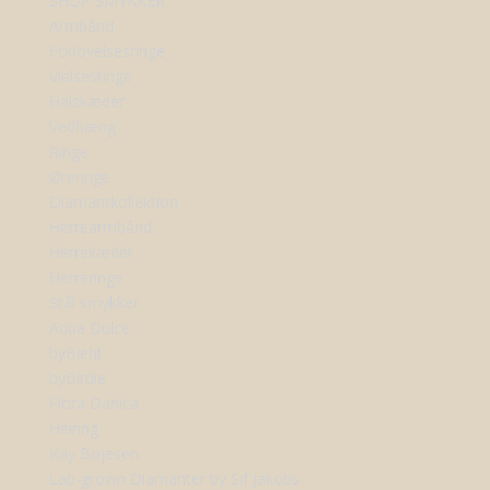
SHOP SMYKKER
Armbånd
Forlovelsesringe
Vielsesringe
Halskæder
Vedhæng
Ringe
Øreringe
Diamantkollektion
Herrearmbånd
Herrekæder
Herreringe
Stål smykker
Aqua Dulce
byBiehl
byBirdie
Flora Danica
Heiring
Kay Bojesen
Lab-grown Diamanter by Sif Jakobs