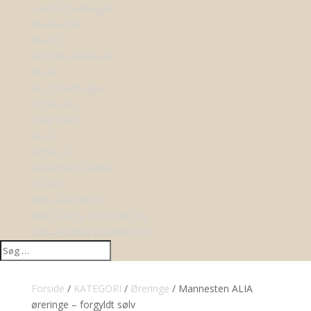
Lund Copenhagen
Maanesten
Mads Z
Nordahl Andersen
Nuran
Ro Copenhagen
Sif Jakobs
Spirit Icons
SALE
UDSALG
ANNONCE VARER
TILBUD
KØB GAVEKORT
BRYLLUP & FORLOVELSE
LAB-GROWN DIAMANTER
Forside
/
KATEGORI
/
Øreringe
/ Mannesten ALIA
øreringe – forgyldt sølv