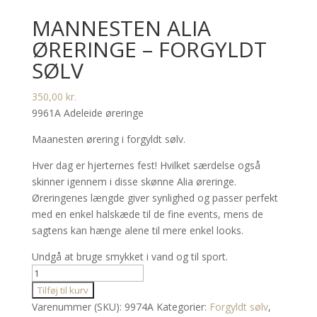
MANNESTEN ALIA
ØRERINGE – FORGYLDT
SØLV
350,00
kr.
9961A Adeleide øreringe
Maanesten ørering i forgyldt sølv.
Hver dag er hjerternes fest! Hvilket særdelse også
skinner igennem i disse skønne Alia øreringe.
Øreringenes længde giver synlighed og passer perfekt
med en enkel halskæde til de fine events, mens de
sagtens kan hænge alene til mere enkel looks.
Undgå at bruge smykket i vand og til sport.
Mannesten
ALIA
Tilføj til kurv
øreringe
Varenummer (SKU):
9974A
Kategorier:
Forgyldt sølv
,