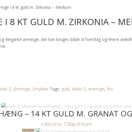
inge i 8 kt guld m. Zirkonia – Medium
 I 8 KT GULD M. ZIRKONIA – M
te og elegante øreringe. der kan bruges både til hverdag og finere an
rne.
ads Z
,
Øreringe
,
Smykker
Tags:
guld
,
Mads Z
,
øreringe
,
Rio
ÆNG – 14 KT GULD M. GRANAT OG 
Tilføj til kurv
3.450,00
kr.
Tilbud!