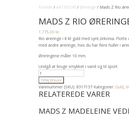
Forside
/
KATEGORI
/
Øreringe
/ Mads Z Rio ører
MADS Z RIO ØRERINGE
1.775,00
kr.
Rio øreringe i 8 kt guld med synt.zirkonia. Flot
med andre øreringe, hvis du har flere huller i øre
Øreringene måler 10 mm.
Undgå at bruge smykket i vand og til sport.
Mads
Z
Tilføj til kurv
Rio
Varenummer (SKU):
8317137
Kategorier:
Guld
,
M
RELATEREDE VARER
øreringe
i
8
MADS Z MADELEINE VEDH
kt
guld
m.