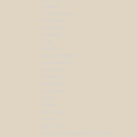
Armbånd
Forlovelsesringe
Vielsesringe
Halskæder
Vedhæng
Ringe
Øreringe
Diamantkollektion
Herrearmbånd
Herrekæder
Herreringe
Stål smykker
Aqua Dulce
byBiehl
byBirdie
Flora Danica
Heiring
Kay Bojesen
Lab-grown Diamanter by Sif Jakobs