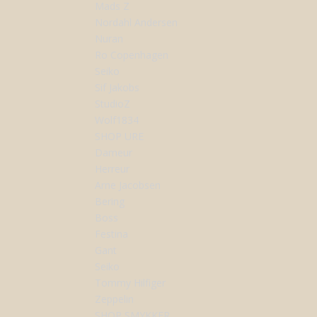
Mads Z
Nordahl Andersen
Nuran
Ro Copenhagen
Seiko
Sif Jakobs
StudioZ
Wolf1834
SHOP URE
Dameur
Herreur
Arne Jacobsen
Bering
Boss
Festina
Gant
Seiko
Tommy Hilfiger
Zeppelin
SHOP SMYKKER