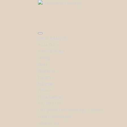
SHOP BRANDS
Aqua Dulce
Arne Jacobsen
Bering
Boss
Boyhood
byBiehl
byBirdie
Festina
Flora Danica
Kay Bojesen
Lab-grown Diamanter by Sif Jakobs
Lund Copenhagen
Maanesten