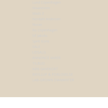
Lund Copenhagen
Maanesten
Mads Z
Nordahl Andersen
Nuran
Ro Copenhagen
Sif Jakobs
Spirit Icons
SALE
UDSALG
ANNONCE VARER
TILBUD
KØB GAVEKORT
BRYLLUP & FORLOVELSE
LAB-GROWN DIAMANTER