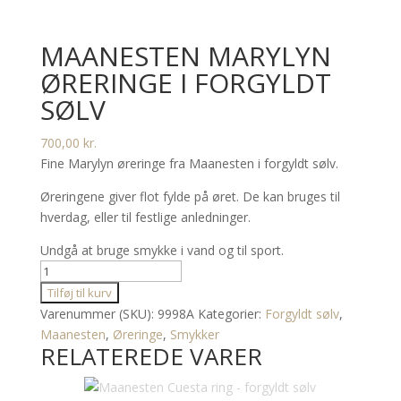
MAANESTEN MARYLYN
ØRERINGE I FORGYLDT
SØLV
700,00
kr.
Fine Marylyn øreringe fra Maanesten i forgyldt sølv.
Øreringene giver flot fylde på øret. De kan bruges til
hverdag, eller til festlige anledninger.
Undgå at bruge smykke i vand og til sport.
MAANESTEN
MARYLYN
Tilføj til kurv
ØRERINGE
Varenummer (SKU):
9998A
Kategorier:
Forgyldt sølv
,
I
Maanesten
,
Øreringe
,
Smykker
RELATEREDE VARER
FORGYLDT
SØLV
antal