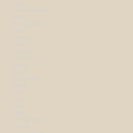
Mads Z
Nordahl Andersen
Nuran
Ro Copenhagen
Seiko
Sif Jakobs
StudioZ
Wolf1834
SHOP URE
Dameur
Herreur
Arne Jacobsen
Bering
Boss
Festina
Gant
Seiko
Tommy Hilfiger
Zeppelin