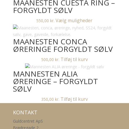
MAANESTEN CUESTA RING –
FORGYLDT SØLV
Dette
Vælg muligheder
550,00
kr.
vare
har
MAANESTEN CONCA
flere
varianter.
ØRERINGE FORGYLDT SØLV
Mulighederne
Tilføj til kurv
500,00
kr.
kan
vælges
MANNESTEN ALIA
på
ØRERINGE – FORGYLDT
varesiden
SØLV
Tilføj til kurv
350,00
kr.
KONTAKT
Guldcentret ApS
Brødregade 2,