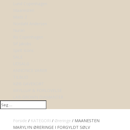
Lund Copenhagen
Maanesten
Mads Z
Nordahl Andersen
Nuran
Ro Copenhagen
Sif Jakobs
Spirit Icons
SALE
UDSALG
ANNONCE VARER
TILBUD
KØB GAVEKORT
BRYLLUP & FORLOVELSE
LAB-GROWN DIAMANTER
Forside
/
KATEGORI
/
Øreringe
/ MAANESTEN
MARYLYN ØRERINGE I FORGYLDT SØLV