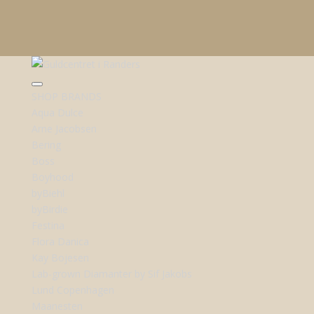
SHOP BRANDS
Aqua Dulce
Arne Jacobsen
Bering
Boss
Boyhood
byBiehl
byBirdie
Festina
Flora Danica
Kay Bojesen
Lab-grown Diamanter by Sif Jakobs
Lund Copenhagen
Maanesten