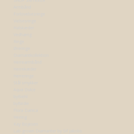
SHOP SMYKKER
Armbånd
Forlovelsesringe
Vielsesringe
Halskæder
Vedhæng
Ringe
Øreringe
Diamantkollektion
Herrearmbånd
Herrekæder
Herreringe
Stål smykker
Aqua Dulce
byBiehl
byBirdie
Flora Danica
Heiring
Kay Bojesen
Lab-grown Diamanter by Sif Jakobs