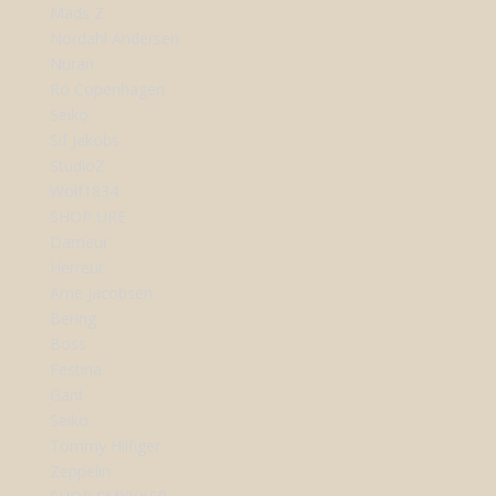
Mads Z
Nordahl Andersen
Nuran
Ro Copenhagen
Seiko
Sif Jakobs
StudioZ
Wolf1834
SHOP URE
Dameur
Herreur
Arne Jacobsen
Bering
Boss
Festina
Gant
Seiko
Tommy Hilfiger
Zeppelin