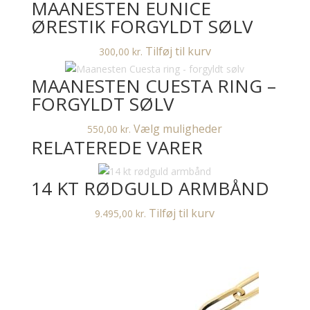
MAANESTEN EUNICE
ØRESTIK FORGYLDT SØLV
Tilføj til kurv
300,00
kr.
MAANESTEN CUESTA RING –
FORGYLDT SØLV
Dette
Vælg muligheder
550,00
kr.
RELATEREDE VARER
vare
har
flere
14 KT RØDGULD ARMBÅND
varianter.
Mulighederne
Tilføj til kurv
9.495,00
kr.
kan
vælges
på
varesiden