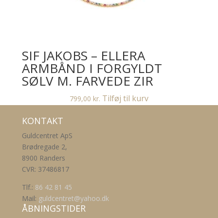
SIF JAKOBS – ELLERA
ARMBÅND I FORGYLDT
SØLV M. FARVEDE ZIR
Tilføj til kurv
799,00
kr.
KONTAKT
Guldcentret ApS
Brødregade 2,
8900 Randers
CVR: 37486817
Tlf.:
86 42 81 45
Mail:
guldcentret@yahoo.dk
ÅBNINGSTIDER