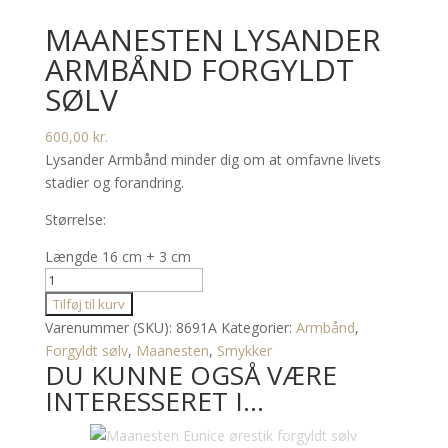
MAANESTEN LYSANDER
ARMBÅND FORGYLDT
SØLV
600,00
kr.
Lysander Armbånd minder dig om at omfavne livets
stadier og forandring.
Størrelse:
Længde 16 cm + 3 cm
Maanesten
Lysander
Tilføj til kurv
armbånd
Varenummer (SKU):
8691A
Kategorier:
Armbånd
,
forgyldt
Forgyldt sølv
,
Maanesten
,
Smykker
DU KUNNE OGSÅ VÆRE
sølv
INTERESSERET I…
antal