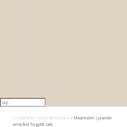
Lund Copenhagen
Maanesten
Mads Z
Nordahl Andersen
Nuran
Ro Copenhagen
Sif Jakobs
Spirit Icons
SALE
UDSALG
ANNONCE VARER
TILBUD
KØB GAVEKORT
BRYLLUP & FORLOVELSE
LAB-GROWN DIAMANTER
Forside
/
KATEGORI
/
Armbånd
/ Maanesten Lysander
armbånd forgyldt sølv