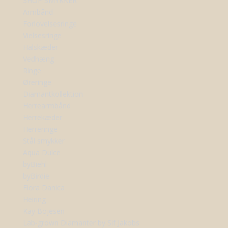
SHOP SMYKKER
Armbånd
Forlovelsesringe
Vielsesringe
Halskæder
Vedhæng
Ringe
Øreringe
Diamantkollektion
Herrearmbånd
Herrekæder
Herreringe
Stål smykker
Aqua Dulce
byBiehl
byBirdie
Flora Danica
Heiring
Kay Bojesen
Lab-grown Diamanter by Sif Jakobs