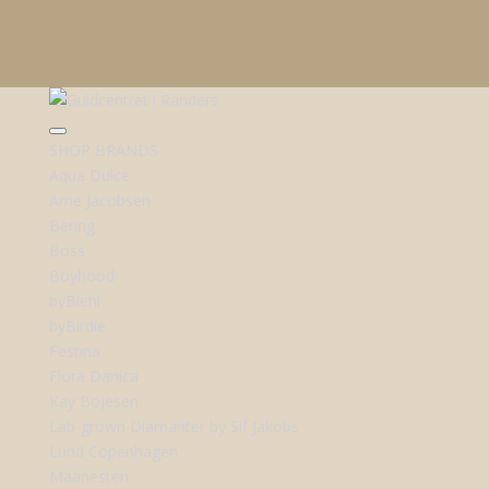
SHOP BRANDS
Aqua Dulce
Arne Jacobsen
Bering
Boss
Boyhood
byBiehl
byBirdie
Festina
Flora Danica
Kay Bojesen
Lab-grown Diamanter by Sif Jakobs
Lund Copenhagen
Maanesten