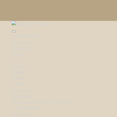
SHOP BRANDS
Aqua Dulce
Arne Jacobsen
Bering
Boss
Boyhood
byBiehl
byBirdie
Festina
Flora Danica
Kay Bojesen
Lab-grown Diamanter by Sif Jakobs
Lund Copenhagen
Maanesten