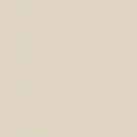
Mads Z
Nordahl Andersen
Nuran
Ro Copenhagen
Seiko
Sif Jakobs
StudioZ
Wolf1834
SHOP URE
Dameur
Herreur
Arne Jacobsen
Bering
Boss
Festina
Gant
Seiko
Tommy Hilfiger
Zeppelin