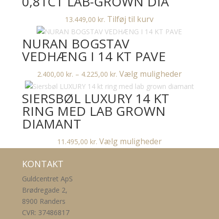
0,81CT LAB-GROWN DIA
Tilføj til kurv
13.449,00
kr.
NURAN BOGSTAV
VEDHÆNG I 14 KT PAVE
Prisinterval:
Dette
Vælg muligheder
2.400,00
kr.
–
4.225,00
kr.
2.400,00 kr.
vare
SIERSBØL LUXURY 14 KT
til
har
4.225,00 kr.
flere
RING MED LAB GROWN
varianter.
DIAMANT
Muligheder
Dette
kan
Vælg muligheder
11.495,00
kr.
vare
vælges
KONTAKT
har
på
flere
varesiden
Guldcentret ApS
varianter.
Brødregade 2,
Mulighederne
8900 Randers
kan
CVR: 37486817
vælges