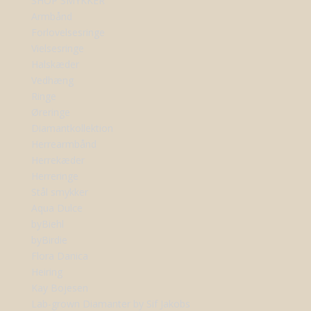
SHOP SMYKKER
Armbånd
Forlovelsesringe
Vielsesringe
Halskæder
Vedhæng
Ringe
Øreringe
Diamantkollektion
Herrearmbånd
Herrekæder
Herreringe
Stål smykker
Aqua Dulce
byBiehl
byBirdie
Flora Danica
Heiring
Kay Bojesen
Lab-grown Diamanter by Sif Jakobs