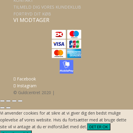
KONTAKT
TILMELD DIG VORES KUNDEKLUB
FORTRYD DIT KØB
VI MODTAGER
Facebook
Instagram
© Guldcentret 2020 |
Vi anvender cookies for at sikre at vi giver dig den bedst mulige
oplevelse af vores website. Hvis du fortsætter med at bruge dette
site vil vi antage at du er indforstået med det.
DET ER OK