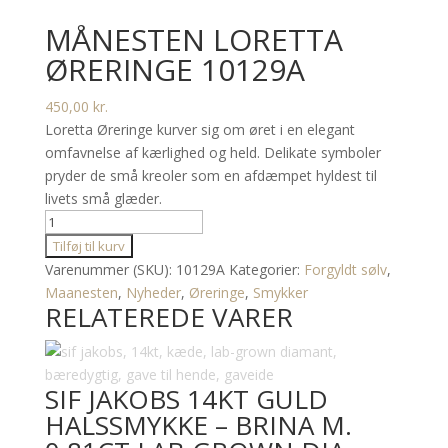
MÅNESTEN LORETTA
ØRERINGE 10129A
450,00
kr.
Loretta Øreringe kurver sig om øret i en elegant
omfavnelse af kærlighed og held. Delikate symboler
pryder de små kreoler som en afdæmpet hyldest til
livets små glæder.
MÅNESTEN
LORETTA
Tilføj til kurv
ØRERINGE
Varenummer (SKU):
10129A
Kategorier:
Forgyldt sølv
,
10129A
Maanesten
,
Nyheder
,
Øreringe
,
Smykker
RELATEREDE VARER
antal
SIF JAKOBS 14KT GULD
HALSSMYKKE – BRINA M.