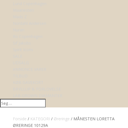
Lund Copenhagen
Maanesten
Mads Z
Nordahl Andersen
Nuran
Ro Copenhagen
Sif Jakobs
Spirit Icons
SALE
UDSALG
ANNONCE VARER
TILBUD
KØB GAVEKORT
BRYLLUP & FORLOVELSE
LAB-GROWN DIAMANTER
Forside
/
KATEGORI
/
Øreringe
/ MÅNESTEN LORETTA
ØRERINGE 10129A