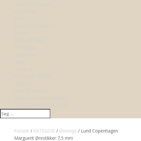
Lund Copenhagen
Maanesten
Mads Z
Nordahl Andersen
Nuran
Ro Copenhagen
Sif Jakobs
Spirit Icons
SALE
UDSALG
ANNONCE VARER
TILBUD
KØB GAVEKORT
BRYLLUP & FORLOVELSE
LAB-GROWN DIAMANTER
Forside
/
KATEGORI
/
Øreringe
/ Lund Copenhagen
Marguerit Ørestikker 7,5 mm