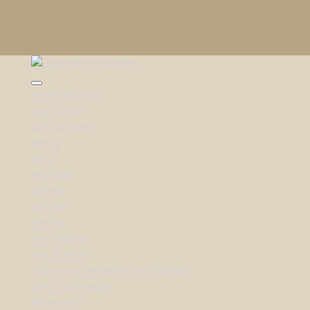
SHOP BRANDS
Aqua Dulce
Arne Jacobsen
Bering
Boss
Boyhood
byBiehl
byBirdie
Festina
Flora Danica
Kay Bojesen
Lab-grown Diamanter by Sif Jakobs
Lund Copenhagen
Maanesten