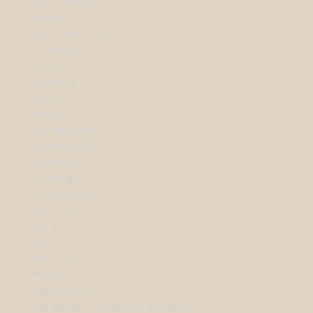
SHOP SMYKKER
Armbånd
Forlovelsesringe
Vielsesringe
Halskæder
Vedhæng
Ringe
Øreringe
Diamantkollektion
Herrearmbånd
Herrekæder
Herreringe
Stål smykker
Aqua Dulce
byBiehl
byBirdie
Flora Danica
Heiring
Kay Bojesen
Lab-grown Diamanter by Sif Jakobs