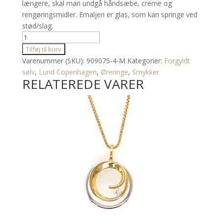
længere, skal man undgå håndsæbe, creme og
rengøringsmidler. Emaljen er glas, som kan springe ved
stød/slag.
Lund
Copenhagen
Tilføj til kurv
Marguerit
Varenummer (SKU):
909075-4-M
Kategorier:
Forgyldt
Ørestikker
sølv
,
Lund Copenhagen
,
Øreringe
,
Smykker
RELATEREDE VARER
7,5
mm
antal