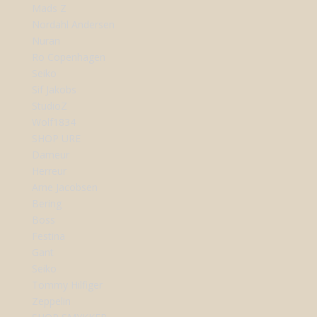
Mads Z
Nordahl Andersen
Nuran
Ro Copenhagen
Seiko
Sif Jakobs
StudioZ
Wolf1834
SHOP URE
Dameur
Herreur
Arne Jacobsen
Bering
Boss
Festina
Gant
Seiko
Tommy Hilfiger
Zeppelin