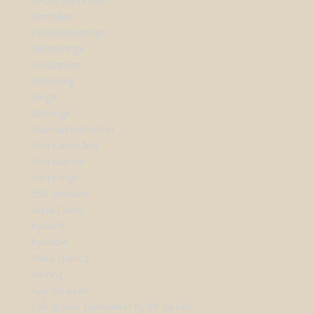
SHOP SMYKKER
Armbånd
Forlovelsesringe
Vielsesringe
Halskæder
Vedhæng
Ringe
Øreringe
Diamantkollektion
Herrearmbånd
Herrekæder
Herreringe
Stål smykker
Aqua Dulce
byBiehl
byBirdie
Flora Danica
Heiring
Kay Bojesen
Lab-grown Diamanter by Sif Jakobs