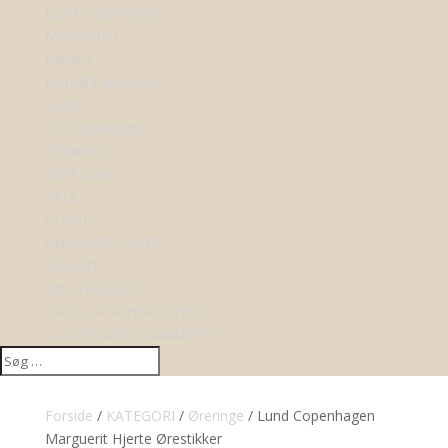
Lund Copenhagen
Maanesten
Mads Z
Nordahl Andersen
Nuran
Ro Copenhagen
Sif Jakobs
Spirit Icons
SALE
UDSALG
ANNONCE VARER
TILBUD
KØB GAVEKORT
BRYLLUP & FORLOVELSE
LAB-GROWN DIAMANTER
Forside
/
KATEGORI
/
Øreringe
/ Lund Copenhagen
Marguerit Hjerte Ørestikker