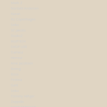
Mads Z
Nordahl Andersen
Nuran
Ro Copenhagen
Seiko
Sif Jakobs
StudioZ
Wolf1834
SHOP URE
Dameur
Herreur
Arne Jacobsen
Bering
Boss
Festina
Gant
Seiko
Tommy Hilfiger
Zeppelin