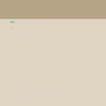
SHOP BRANDS
Aqua Dulce
Arne Jacobsen
Bering
Boss
Boyhood
byBiehl
byBirdie
Festina
Flora Danica
Kay Bojesen
Lab-grown Diamanter by Sif Jakobs
Lund Copenhagen
Maanesten