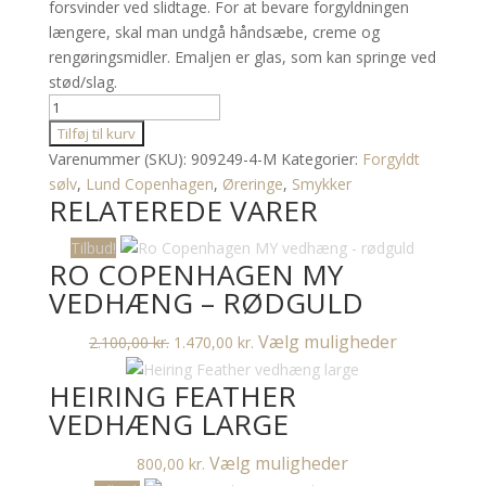
forsvinder ved slidtage. For at bevare forgyldningen
længere, skal man undgå håndsæbe, creme og
rengøringsmidler. Emaljen er glas, som kan springe ved
stød/slag.
Lund
Copenhagen
Tilføj til kurv
Marguerit
Varenummer (SKU):
909249-4-M
Kategorier:
Forgyldt
Hjerte
sølv
,
Lund Copenhagen
,
Øreringe
,
Smykker
RELATEREDE VARER
Ørestikker
antal
Tilbud!
RO COPENHAGEN MY
VEDHÆNG – RØDGULD
Den
Den
Dette
Vælg muligheder
2.100,00
kr.
1.470,00
kr.
oprindelige
aktuelle
vare
HEIRING FEATHER
pris
pris
har
var:
er:
flere
VEDHÆNG LARGE
2.100,00 kr..
1.470,00 kr..
varianter.
Dette
Vælg muligheder
800,00
kr.
Mulighedern
vare