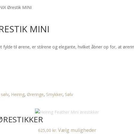
NIX Ørestik MINI
RESTIK MINI
 fylde til ørene, er stilrene og elegante, hvilket åbner op for, at øre
 sølv
,
Heiring
,
Øreringe
,
Smykker
,
Sølv
ØRESTIKKER
Dette
Vælg muligheder
625,00
kr.