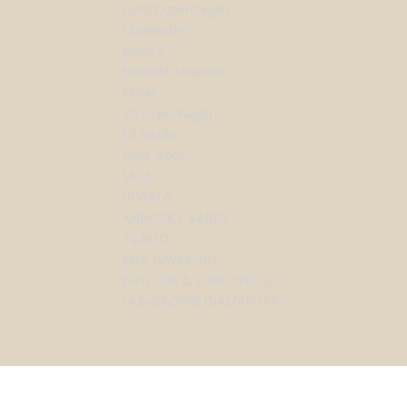
Lund Copenhagen
Maanesten
Mads Z
Nordahl Andersen
Nuran
Ro Copenhagen
Sif Jakobs
Spirit Icons
SALE
UDSALG
ANNONCE VARER
TILBUD
KØB GAVEKORT
BRYLLUP & FORLOVELSE
LAB-GROWN DIAMANTER