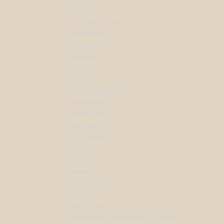
Armbånd
Forlovelsesringe
Vielsesringe
Halskæder
Vedhæng
Ringe
Øreringe
Diamantkollektion
Herrearmbånd
Herrekæder
Herreringe
Stål smykker
Aqua Dulce
byBiehl
byBirdie
Flora Danica
Heiring
Kay Bojesen
Lab-grown Diamanter by Sif Jakobs