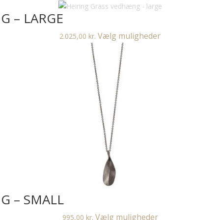
vare
G – LARGE
har
flere
Dette
Vælg muligheder
2.025,00
kr.
varianter.
vare
Mulighederne
har
kan
flere
vælges
varianter.
på
Mulighederne
varesiden
kan
vælges
på
varesiden
G – SMALL
Dette
Vælg muligheder
995,00
kr.