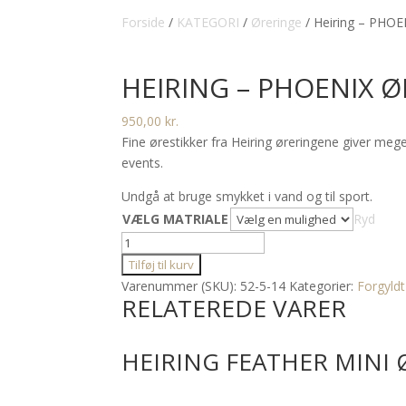
Forside
/
KATEGORI
/
Øreringe
/ Heiring – PHOE
HEIRING – PHOENIX Ø
950,00
kr.
Fine ørestikker fra Heiring øreringene giver meget
events.
Undgå at bruge smykket i vand og til sport.
VÆLG MATRIALE
Ryd
Heiring
-
Tilføj til kurv
PHOENIX
Varenummer (SKU):
52-5-14
Kategorier:
Forgyldt
RELATEREDE VARER
Ørestik
MINI
antal
HEIRING FEATHER MINI 