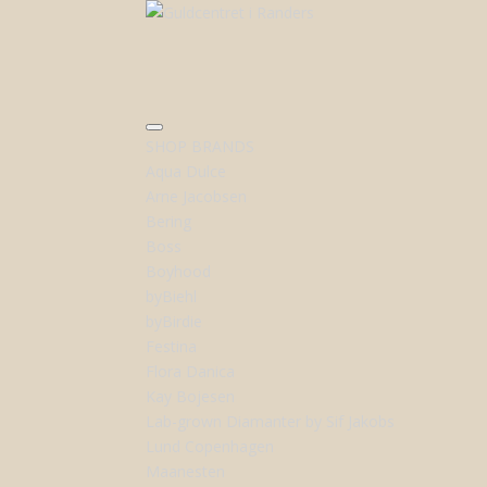
SHOP BRANDS
Aqua Dulce
Arne Jacobsen
Bering
Boss
Boyhood
byBiehl
byBirdie
Festina
Flora Danica
Kay Bojesen
Lab-grown Diamanter by Sif Jakobs
Lund Copenhagen
Maanesten