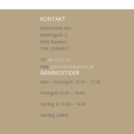
KONTAKT
Guldcentret ApS
Brødregade 2,
8900 Randers
CVR: 37486817
Tlf.:
86 42 81 45
Mail:
guldcentret@yahoo.dk
ÅBNINGSTIDER
Man – torsdag kl. 10.00 – 17.30
Fredag kl 10.00 – 18.00
Lørdag kl 10.00 – 14.00
Søndag Lukket