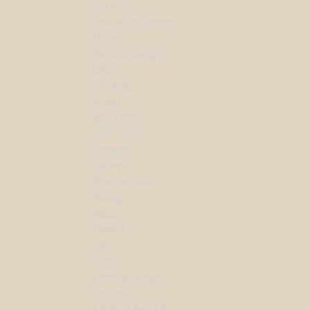
Mads Z
Nordahl Andersen
Nuran
Ro Copenhagen
Seiko
Sif Jakobs
StudioZ
Wolf1834
SHOP URE
Dameur
Herreur
Arne Jacobsen
Bering
Boss
Festina
Gant
Seiko
Tommy Hilfiger
Zeppelin
SHOP SMYKKER