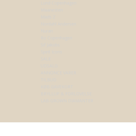
Lund Copenhagen
Maanesten
Mads Z
Nordahl Andersen
Nuran
Ro Copenhagen
Sif Jakobs
Spirit Icons
SALE
UDSALG
ANNONCE VARER
TILBUD
KØB GAVEKORT
BRYLLUP & FORLOVELSE
LAB-GROWN DIAMANTER