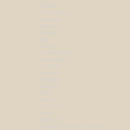
Armbånd
Forlovelsesringe
Vielsesringe
Halskæder
Vedhæng
Ringe
Øreringe
Diamantkollektion
Herrearmbånd
Herrekæder
Herreringe
Stål smykker
Aqua Dulce
byBiehl
byBirdie
Flora Danica
Heiring
Kay Bojesen
Lab-grown Diamanter by Sif Jakobs