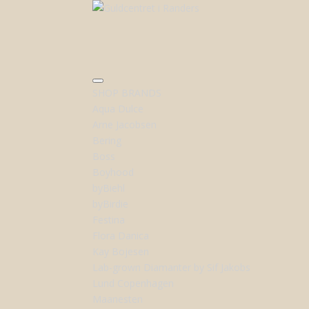
SHOP BRANDS
Aqua Dulce
Arne Jacobsen
Bering
Boss
Boyhood
byBiehl
byBirdie
Festina
Flora Danica
Kay Bojesen
Lab-grown Diamanter by Sif Jakobs
Lund Copenhagen
Maanesten