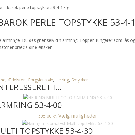
ze – barok perle topstykke 53-4-17fg
 BAROK PERLE TOPSTYKKE 53-4-
ize armringe. Du designer selv din armring. Toppen fungerer som lås 
 matcher præcis dine ønsker.
ånd
,
Ædelsten
,
Forgyldt sølv
,
Heiring
,
Smykker
NTERESSERET I…
RMRING 53-4-00
Dette
Vælg muligheder
595,00
kr.
vare
ULTI TOPSTYKKE 53-4-30
har