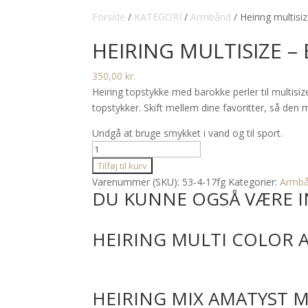
Forside
/
KATEGORI
/
Armbånd
/ Heiring multisi
HEIRING MULTISIZE –
350,00
kr.
Heiring topstykke med barokke perler til multis
topstykker. Skift mellem dine favoritter, så den
Undgå at bruge smykket i vand og til sport.
Heiring
multisize
Tilføj til kurv
-
Varenummer (SKU):
53-4-17fg
Kategorier:
Armb
DU KUNNE OGSÅ VÆRE I
barok
perle
topstykke
HEIRING MULTI COLOR A
53-
4-
17fg
antal
HEIRING MIX AMATYST M