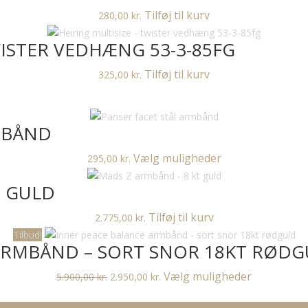
flere
Tilføj til kurv
280,00
kr.
varianter.
Mulighederne
WISTER VEDHÆNG 53-3-85FG
kan
vælges
Tilføj til kurv
325,00
kr.
på
varesiden
MBÅND
Dette
Vælg muligheder
295,00
kr.
vare
T GULD
har
flere
Tilføj til kurv
2.775,00
kr.
varianter.
Tilbud!
Mulighederne
ARMBÅND – SORT SNOR 18KT RØD
kan
vælges
Den
Den
Dette
Vælg muligheder
5.900,00
kr.
2.950,00
kr.
på
oprindelige
aktuelle
vare
varesiden
pris
pris
har