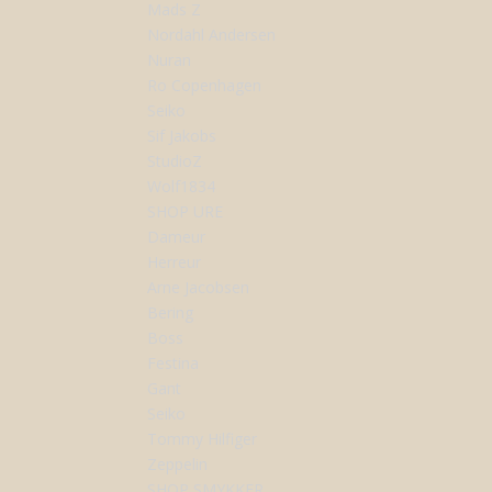
Mads Z
Nordahl Andersen
Nuran
Ro Copenhagen
Seiko
Sif Jakobs
StudioZ
Wolf1834
SHOP URE
Dameur
Herreur
Arne Jacobsen
Bering
Boss
Festina
Gant
Seiko
Tommy Hilfiger
Zeppelin
SHOP SMYKKER