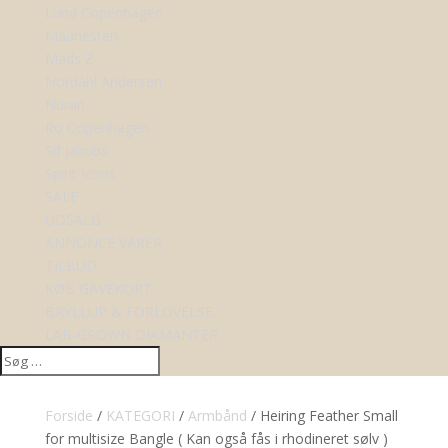
Lund Copenhagen
Maanesten
Mads Z
Nordahl Andersen
Nuran
Ro Copenhagen
Sif Jakobs
Spirit Icons
SALE
UDSALG
ANNONCE VARER
TILBUD
KØB GAVEKORT
BRYLLUP & FORLOVELSE
LAB-GROWN DIAMANTER
Forside
/
KATEGORI
/
Armbånd
/ Heiring Feather Small
for multisize Bangle ( Kan også fås i rhodineret sølv )