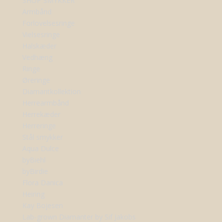
SHOP SMYKKER
Armbånd
Forlovelsesringe
Vielsesringe
Halskæder
Vedhæng
Ringe
Øreringe
Diamantkollektion
Herrearmbånd
Herrekæder
Herreringe
Stål smykker
Aqua Dulce
byBiehl
byBirdie
Flora Danica
Heiring
Kay Bojesen
Lab-grown Diamanter by Sif Jakobs