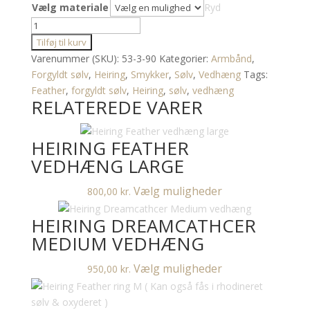
Vælg materiale
Ryd
Heiring
Feather
Tilføj til kurv
Small
Varenummer (SKU):
53-3-90
Kategorier:
Armbånd
,
for
Forgyldt sølv
,
Heiring
,
Smykker
,
Sølv
,
Vedhæng
Tags:
multisize
Feather
,
forgyldt sølv
,
Heiring
,
sølv
,
vedhæng
RELATEREDE VARER
Bangle
(
Kan
HEIRING FEATHER
også
VEDHÆNG LARGE
fås
i
Dette
Vælg muligheder
800,00
kr.
rhodineret
vare
sølv
HEIRING DREAMCATHCER
har
)
flere
MEDIUM VEDHÆNG
antal
varianter.
Dette
Vælg muligheder
950,00
kr.
Mulighederne
vare
kan
har
vælges