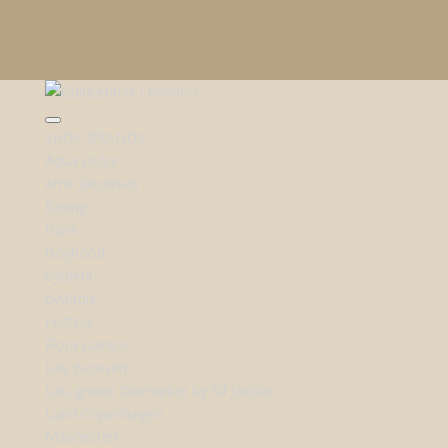
SHOP BRANDS
Aqua Dulce
Arne Jacobsen
Bering
Boss
Boyhood
byBiehl
byBirdie
Festina
Flora Danica
Kay Bojesen
Lab-grown Diamanter by Sif Jakobs
Lund Copenhagen
Maanesten