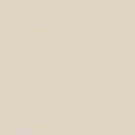
Mads Z
Nordahl Andersen
Nuran
Ro Copenhagen
Seiko
Sif Jakobs
StudioZ
Wolf1834
SHOP URE
Dameur
Herreur
Arne Jacobsen
Bering
Boss
Festina
Gant
Seiko
Tommy Hilfiger
Zeppelin