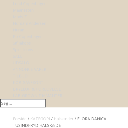
Lund Copenhagen
Maanesten
Mads Z
Nordahl Andersen
Nuran
Ro Copenhagen
Sif Jakobs
Spirit Icons
SALE
UDSALG
ANNONCE VARER
TILBUD
KØB GAVEKORT
BRYLLUP & FORLOVELSE
LAB-GROWN DIAMANTER
Forside
/
KATEGORI
/
Halskæder
/ FLORA DANICA
TUSINDFRYD HALSKÆDE