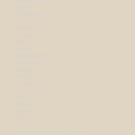
SHOP SMYKKER
Armbånd
Forlovelsesringe
Vielsesringe
Halskæder
Vedhæng
Ringe
Øreringe
Diamantkollektion
Herrearmbånd
Herrekæder
Herreringe
Stål smykker
Aqua Dulce
byBiehl
byBirdie
Flora Danica
Heiring
Kay Bojesen
Lab-grown Diamanter by Sif Jakobs