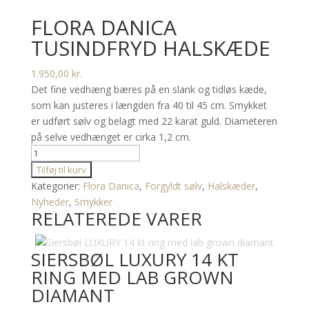
FLORA DANICA
TUSINDFRYD HALSKÆDE
1.950,00
kr.
Det fine vedhæng bæres på en slank og tidløs kæde,
som kan justeres i længden fra 40 til 45 cm. Smykket
er udført sølv og belagt med 22 karat guld. Diameteren
på selve vedhænget er cirka 1,2 cm.
FLORA
DANICA
Tilføj til kurv
TUSINDFRYD
Kategorier:
Flora Danica
,
Forgyldt sølv
,
Halskæder
,
HALSKÆDE
Nyheder
,
Smykker
RELATEREDE VARER
antal
SIERSBØL LUXURY 14 KT
RING MED LAB GROWN
DIAMANT