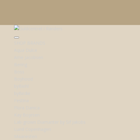
SHOP BRANDS
Aqua Dulce
Arne Jacobsen
Bering
Boss
Boyhood
byBiehl
byBirdie
Festina
Flora Danica
Kay Bojesen
Lab-grown Diamanter by Sif Jakobs
Lund Copenhagen
Maanesten