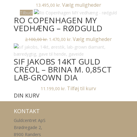
Dette
Vælg muligheder
13.495,00
kr.
vare
Tilbud!
RO COPENHAGEN MY
har
flere
VEDHÆNG – RØDGULD
varianter.
Den
Den
Dette
Vælg muligheder
2.100,00
kr.
1.470,00
kr.
Mulighederne
oprindelige
aktuelle
vare
kan
pris
pris
har
vælges
SIF JAKOBS 14KT GULD
var:
er:
flere
på
2.100,00 kr..
1.470,00 kr..
varianter.
CREOL – BRINA M. 0,85CT
varesiden
Mulighedern
LAB-GROWN DIA
kan
vælges
Tilføj til kurv
11.199,00
kr.
DIN KURV
på
varesiden
KONTAKT
Guldcentret ApS
Brødregade 2,
8900 Randers