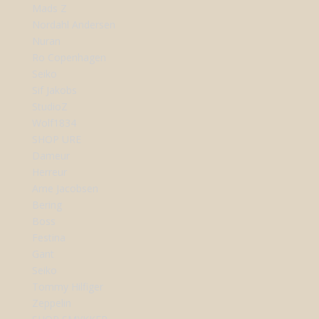
Mads Z
Nordahl Andersen
Nuran
Ro Copenhagen
Seiko
Sif Jakobs
StudioZ
Wolf1834
SHOP URE
Dameur
Herreur
Arne Jacobsen
Bering
Boss
Festina
Gant
Seiko
Tommy Hilfiger
Zeppelin