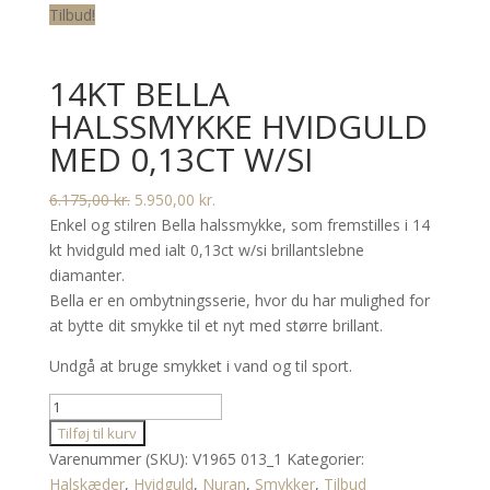
Tilbud!
14KT BELLA
HALSSMYKKE HVIDGULD
MED 0,13CT W/SI
Den
Den
6.175,00
kr.
5.950,00
kr.
oprindelige
aktuelle
Enkel og stilren Bella halssmykke, som fremstilles i 14
pris
pris
kt hvidguld med ialt 0,13ct w/si brillantslebne
var:
er:
diamanter.
6.175,00 kr..
5.950,00 kr..
Bella er en ombytningsserie, hvor du har mulighed for
at bytte dit smykke til et nyt med større brillant.
Undgå at bruge smykket i vand og til sport.
14kt
Bella
Tilføj til kurv
halssmykke
Varenummer (SKU):
V1965 013_1
Kategorier:
hvidguld
Halskæder
,
Hvidguld
,
Nuran
,
Smykker
,
Tilbud