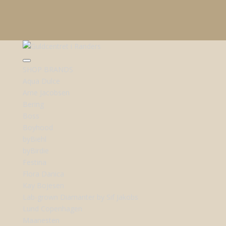
SHOP BRANDS
Aqua Dulce
Arne Jacobsen
Bering
Boss
Boyhood
byBiehl
byBirdie
Festina
Flora Danica
Kay Bojesen
Lab-grown Diamanter by Sif Jakobs
Lund Copenhagen
Maanesten