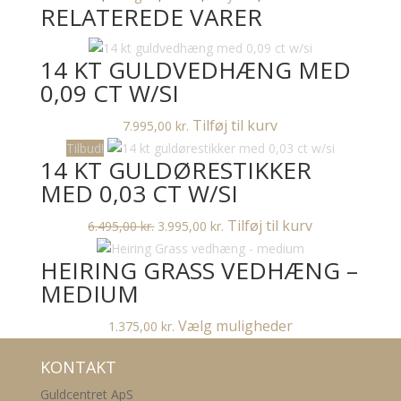
RELATEREDE VARER
med
0,13ct
w/si
14 KT GULDVEDHÆNG MED
antal
0,09 CT W/SI
Tilføj til kurv
7.995,00
kr.
Tilbud!
14 KT GULDØRESTIKKER
MED 0,03 CT W/SI
Den
Den
Tilføj til kurv
6.495,00
kr.
3.995,00
kr.
oprindelige
aktuelle
HEIRING GRASS VEDHÆNG –
pris
pris
var:
er:
MEDIUM
6.495,00 kr..
3.995,00 kr..
Dette
Vælg muligheder
1.375,00
kr.
vare
KONTAKT
har
flere
Guldcentret ApS