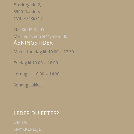
varianter.
Brødregade 2,
Mulighederne
8900 Randers
kan
CVR: 37486817
vælges
på
Tlf.:
86 42 81 45
varesiden
Mail:
guldcentret@yahoo.dk
ÅBNINGSTIDER
Man – torsdag kl. 10.00 – 17.30
Fredag kl 10.00 – 18.00
Lørdag kl 10.00 – 14.00
Søndag Lukket
LEDER DU EFTER?
OM OS
SMYKKEPLEJE