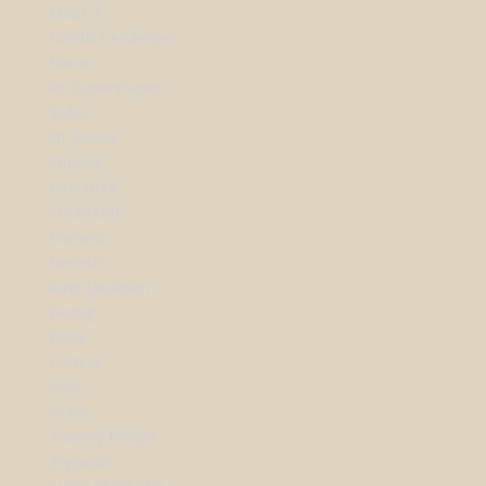
Mads Z
Nordahl Andersen
Nuran
Ro Copenhagen
Seiko
Sif Jakobs
StudioZ
Wolf1834
SHOP URE
Dameur
Herreur
Arne Jacobsen
Bering
Boss
Festina
Gant
Seiko
Tommy Hilfiger
Zeppelin