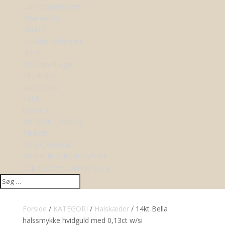
Lund Copenhagen
Maanesten
Mads Z
Nordahl Andersen
Nuran
Ro Copenhagen
Sif Jakobs
Spirit Icons
SALE
UDSALG
ANNONCE VARER
TILBUD
KØB GAVEKORT
BRYLLUP & FORLOVELSE
LAB-GROWN DIAMANTER
Forside
/
KATEGORI
/
Halskæder
/ 14kt Bella
halssmykke hvidguld med 0,13ct w/si