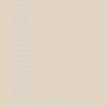
SHOP SMYKKER
Armbånd
Forlovelsesringe
Vielsesringe
Halskæder
Vedhæng
Ringe
Øreringe
Diamantkollektion
Herrearmbånd
Herrekæder
Herreringe
Stål smykker
Aqua Dulce
byBiehl
byBirdie
Flora Danica
Heiring
Kay Bojesen
Lab-grown Diamanter by Sif Jakobs