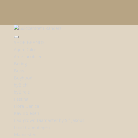
SHOP BRANDS
Aqua Dulce
Arne Jacobsen
Bering
Boss
Boyhood
byBiehl
byBirdie
Festina
Flora Danica
Kay Bojesen
Lab-grown Diamanter by Sif Jakobs
Lund Copenhagen
Maanesten