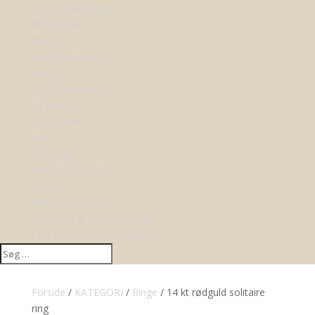
Lund Copenhagen
Maanesten
Mads Z
Nordahl Andersen
Nuran
Ro Copenhagen
Sif Jakobs
Spirit Icons
SALE
UDSALG
ANNONCE VARER
TILBUD
KØB GAVEKORT
BRYLLUP & FORLOVELSE
LAB-GROWN DIAMANTER
Forside
/
KATEGORI
/
Ringe
/ 14 kt rødguld solitaire
ring