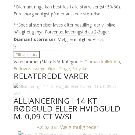
*Diamant ringe kan bestilles i alle størrelser (str 50-60).
Forespørg venligst på den ønskede størrelse.
**
Special størrelser laves efter bestilling, der vil blive
pålagt et gebyr. Forventet leveringstid ca 2-3uger.
Diamant størrelser
Ryd
14
kt
Tilføj til kurv
rødguld
Varenummer (SKU):
N/A
Kategorier:
Diamantkollektion
,
solitaire
Forlovelsesringe
,
Guld
,
Ringe
,
Smykker
RELATEREDE VARER
ring
antal
ALLIANCERING I 14 KT
RØDGULD ELLER HVIDGULD
M. 0,09 CT W/SI
Dette
Vælg muligheder
9.250,00
kr.
vare