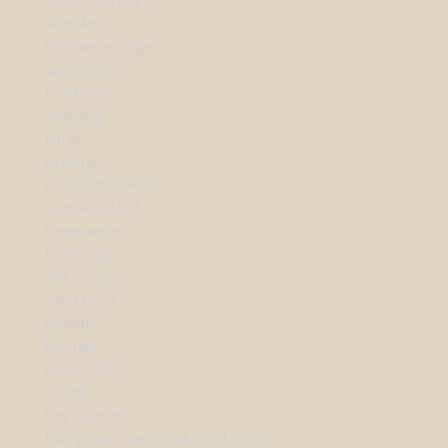
SHOP SMYKKER
Armbånd
Forlovelsesringe
Vielsesringe
Halskæder
Vedhæng
Ringe
Øreringe
Diamantkollektion
Herrearmbånd
Herrekæder
Herreringe
Stål smykker
Aqua Dulce
byBiehl
byBirdie
Flora Danica
Heiring
Kay Bojesen
Lab-grown Diamanter by Sif Jakobs