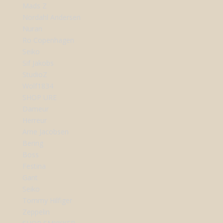
Mads Z
Nordahl Andersen
Nuran
Ro Copenhagen
Seiko
Sif Jakobs
StudioZ
Wolf1834
SHOP URE
Dameur
Herreur
Arne Jacobsen
Bering
Boss
Festina
Gant
Seiko
Tommy Hilfiger
Zeppelin