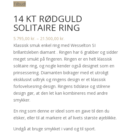
Tilbud!
14 KT RØDGULD
SOLITAIRE RING
Prisinterval:
5.795,00
kr.
–
21.500,00
kr.
5.795,00 kr.
Klassisk smuk enkel ring med
Wesselton SI
til
brillantsleben diamant . Ringen har 6 grabber og sidder
21.500,00 kr.
meget smukt på fingeren. Ringen er en helt klassisk
solitaire ring, og nogle kender også designet som en
prinsessering. Diamanten bidrager med et utroligt
eksklusivt udtryk og ringens design er et klassisk
forlovelsesring-design. Ringens tidsløse og stilrene
design gør, at den let kan kombineres med andre
smykker.
En ring som denne er ideel som en gave til den du
elsker, eller til at markere et af livets største øjeblikke.
Undgå at bruge smykket i vand og til sport.