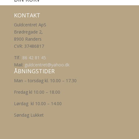
KONTAKT
Guldcentret ApS
Brødregade 2,
8900 Randers
CVR: 37486817
Tlf.:
86 42 81 45
Mail:
guldcentret@yahoo.dk
ÅBNINGSTIDER
Man – torsdag kl. 10.00 – 17.30
Fredag kl 10.00 – 18.00
Lørdag kl 10.00 – 14.00
Søndag Lukket