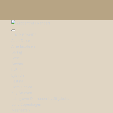
SHOP BRANDS
Aqua Dulce
Arne Jacobsen
Bering
Boss
Boyhood
byBiehl
byBirdie
Festina
Flora Danica
Kay Bojesen
Lab-grown Diamanter by Sif Jakobs
Lund Copenhagen
Maanesten