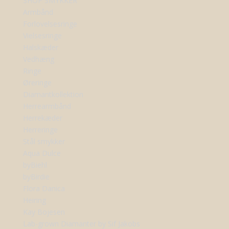
SHOP SMYKKER
Armbånd
Forlovelsesringe
Vielsesringe
Halskæder
Vedhæng
Ringe
Øreringe
Diamantkollektion
Herrearmbånd
Herrekæder
Herreringe
Stål smykker
Aqua Dulce
byBiehl
byBirdie
Flora Danica
Heiring
Kay Bojesen
Lab-grown Diamanter by Sif Jakobs