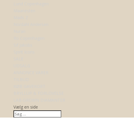
Lund Copenhagen
Maanesten
Mads Z
Nordahl Andersen
Nuran
Ro Copenhagen
Sif Jakobs
Spirit Icons
SALE
UDSALG
ANNONCE VARER
TILBUD
KØB GAVEKORT
BRYLLUP & FORLOVELSE
LAB-GROWN DIAMANTER
Vælg en side