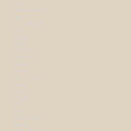
Mads Z
Nordahl Andersen
Nuran
Ro Copenhagen
Seiko
Sif Jakobs
StudioZ
Wolf1834
SHOP URE
Dameur
Herreur
Arne Jacobsen
Bering
Boss
Festina
Gant
Seiko
Tommy Hilfiger
Zeppelin