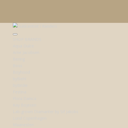
SHOP BRANDS
Aqua Dulce
Arne Jacobsen
Bering
Boss
Boyhood
byBiehl
byBirdie
Festina
Flora Danica
Kay Bojesen
Lab-grown Diamanter by Sif Jakobs
Lund Copenhagen
Maanesten