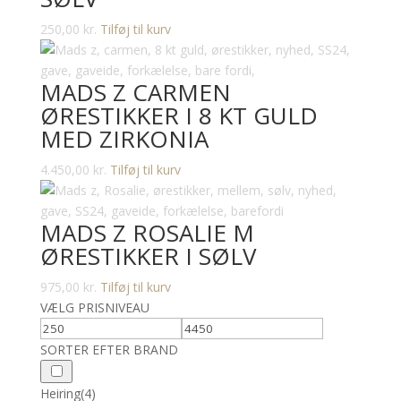
kan
250,00
kr.
Tilføj til kurv
vælges
på
varesiden
MADS Z CARMEN
ØRESTIKKER I 8 KT GULD
MED ZIRKONIA
4.450,00
kr.
Tilføj til kurv
MADS Z ROSALIE M
ØRESTIKKER I SØLV
975,00
kr.
Tilføj til kurv
VÆLG PRISNIVEAU
SORTER EFTER BRAND
Heiring
(4)