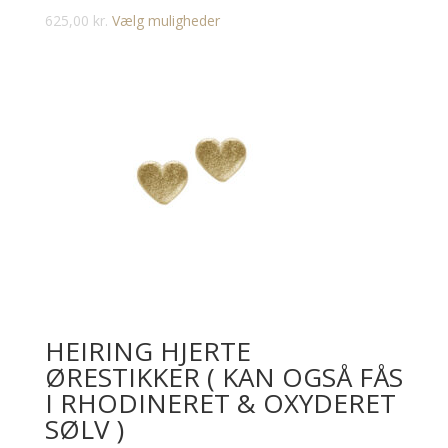
Dette
625,00
kr.
Vælg muligheder
vare
har
flere
varianter.
Mulighederne
kan
vælges
på
varesiden
HEIRING HJERTE
ØRESTIKKER ( KAN OGSÅ FÅS
I RHODINERET & OXYDERET
SØLV )