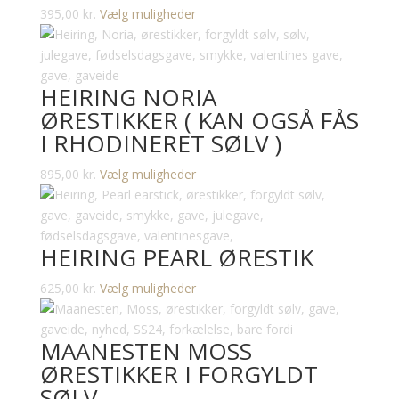
Dette
395,00
kr.
Vælg muligheder
vare
har
flere
HEIRING NORIA
varianter.
ØRESTIKKER ( KAN OGSÅ FÅS
Mulighederne
I RHODINERET SØLV )
kan
vælges
Dette
895,00
kr.
Vælg muligheder
på
vare
varesiden
har
flere
HEIRING PEARL ØRESTIK
varianter.
Mulighederne
Dette
625,00
kr.
Vælg muligheder
kan
vare
vælges
har
på
MAANESTEN MOSS
flere
varesiden
ØRESTIKKER I FORGYLDT
varianter.
SØLV
Mulighederne