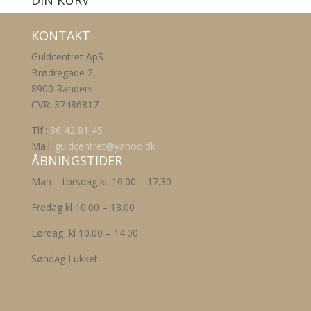
DIN KURV
KONTAKT
Guldcentret ApS
Brødregade 2,
8900 Randers
CVR: 37486817
Tlf.:
86 42 81 45
Mail:
guldcentret@yahoo.dk
ÅBNINGSTIDER
Man – torsdag kl. 10.00 – 17.30
Fredag kl 10.00 – 18.00
Lørdag kl 10.00 – 14.00
Søndag Lukket