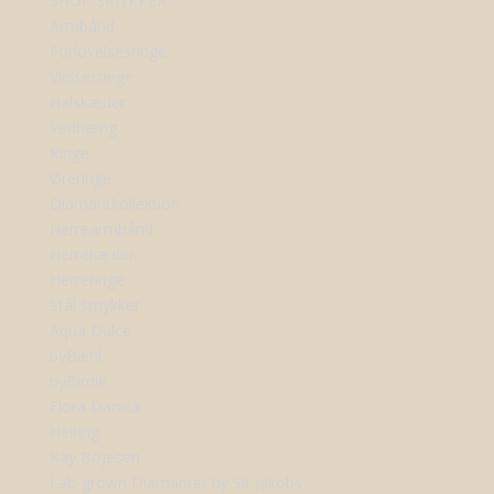
SHOP SMYKKER
Armbånd
Forlovelsesringe
Vielsesringe
Halskæder
Vedhæng
Ringe
Øreringe
Diamantkollektion
Herrearmbånd
Herrekæder
Herreringe
Stål smykker
Aqua Dulce
byBiehl
byBirdie
Flora Danica
Heiring
Kay Bojesen
Lab-grown Diamanter by Sif Jakobs