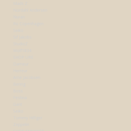
Mads Z
Nordahl Andersen
Nuran
Ro Copenhagen
Seiko
Sif Jakobs
StudioZ
Wolf1834
SHOP URE
Dameur
Herreur
Arne Jacobsen
Bering
Boss
Festina
Gant
Seiko
Tommy Hilfiger
Zeppelin