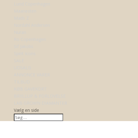
Lund Copenhagen
Maanesten
Mads Z
Nordahl Andersen
Nuran
Ro Copenhagen
Sif Jakobs
Spirit Icons
SALE
UDSALG
ANNONCE VARER
TILBUD
KØB GAVEKORT
BRYLLUP & FORLOVELSE
LAB-GROWN DIAMANTER
Vælg en side