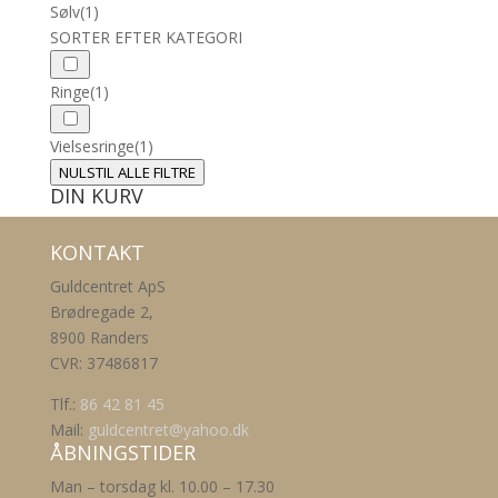
Sølv
(1)
SORTER EFTER KATEGORI
Ringe
(1)
Vielsesringe
(1)
NULSTIL ALLE FILTRE
DIN KURV
KONTAKT
Guldcentret ApS
Brødregade 2,
8900 Randers
CVR: 37486817
Tlf.:
86 42 81 45
Mail:
guldcentret@yahoo.dk
ÅBNINGSTIDER
Man – torsdag kl. 10.00 – 17.30