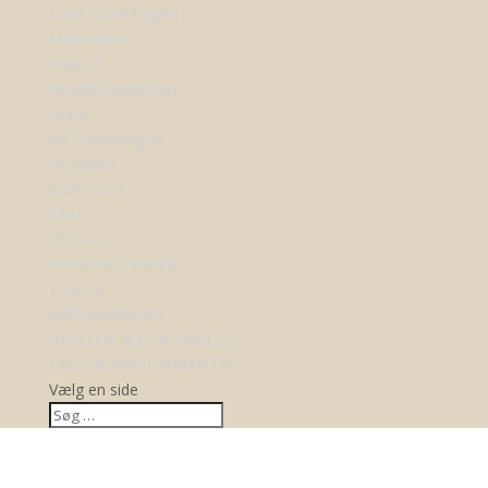
Lund Copenhagen
Maanesten
Mads Z
Nordahl Andersen
Nuran
Ro Copenhagen
Sif Jakobs
Spirit Icons
SALE
UDSALG
ANNONCE VARER
TILBUD
KØB GAVEKORT
BRYLLUP & FORLOVELSE
LAB-GROWN DIAMANTER
Vælg en side