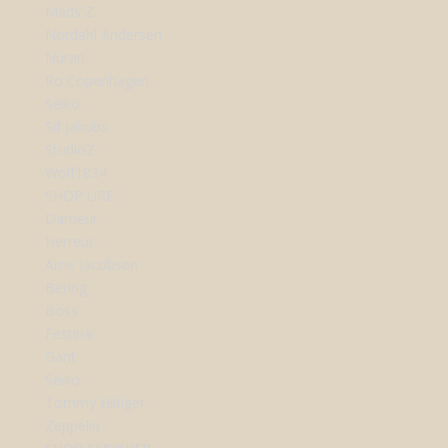
Mads Z
Nordahl Andersen
Nuran
Ro Copenhagen
Seiko
Sif Jakobs
StudioZ
Wolf1834
SHOP URE
Dameur
Herreur
Arne Jacobsen
Bering
Boss
Festina
Gant
Seiko
Tommy Hilfiger
Zeppelin