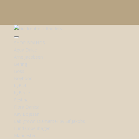
SHOP BRANDS
Aqua Dulce
Arne Jacobsen
Bering
Boss
Boyhood
byBiehl
byBirdie
Festina
Flora Danica
Kay Bojesen
Lab-grown Diamanter by Sif Jakobs
Lund Copenhagen
Maanesten