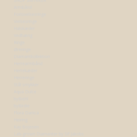
SHOP SMYKKER
Armbånd
Forlovelsesringe
Vielsesringe
Halskæder
Vedhæng
Ringe
Øreringe
Diamantkollektion
Herrearmbånd
Herrekæder
Herreringe
Stål smykker
Aqua Dulce
byBiehl
byBirdie
Flora Danica
Heiring
Kay Bojesen
Lab-grown Diamanter by Sif Jakobs