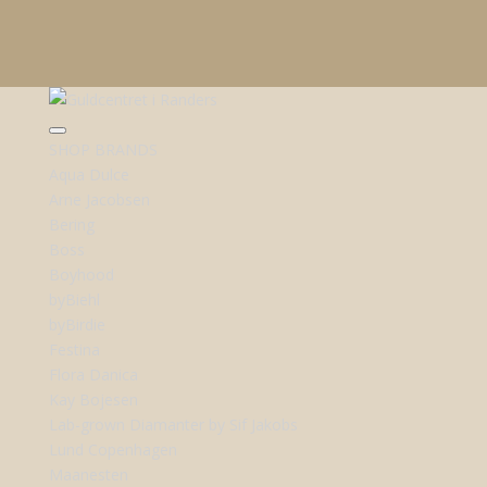
SHOP BRANDS
Aqua Dulce
Arne Jacobsen
Bering
Boss
Boyhood
byBiehl
byBirdie
Festina
Flora Danica
Kay Bojesen
Lab-grown Diamanter by Sif Jakobs
Lund Copenhagen
Maanesten