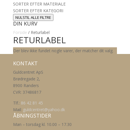
SORTER EFTER MATERIALE
SORTER EFTER KATEGORI
NULSTIL ALLE FILTRE
DIN KURV
Forside
/ Returlabel
RETURLABEL
Der blev ikke fundet nogle varer, der matcher dit valg.
KONTAKT
Guldcentret ApS
Brødregade 2,
8900 Randers
CVR: 37486817
Tlf.:
86 42 81 45
Mail:
guldcentret@yahoo.dk
ÅBNINGSTIDER
Man – torsdag kl. 10.00 – 17.30