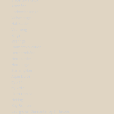
SHOP SMYKKER
Armbånd
Forlovelsesringe
Vielsesringe
Halskæder
Vedhæng
Ringe
Øreringe
Diamantkollektion
Herrearmbånd
Herrekæder
Herreringe
Stål smykker
Aqua Dulce
byBiehl
byBirdie
Flora Danica
Heiring
Kay Bojesen
Lab-grown Diamanter by Sif Jakobs