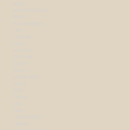
Mads Z
Nordahl Andersen
Nuran
Ro Copenhagen
Seiko
Sif Jakobs
StudioZ
Wolf1834
SHOP URE
Dameur
Herreur
Arne Jacobsen
Bering
Boss
Festina
Gant
Seiko
Tommy Hilfiger
Zeppelin