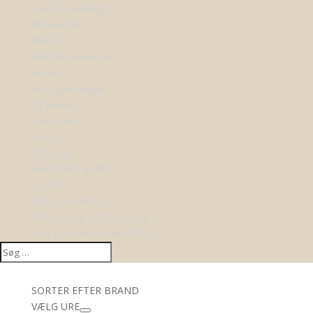
Lund Copenhagen
Maanesten
Mads Z
Nordahl Andersen
Nuran
Ro Copenhagen
Sif Jakobs
Spirit Icons
SALE
UDSALG
ANNONCE VARER
TILBUD
KØB GAVEKORT
BRYLLUP & FORLOVELSE
LAB-GROWN DIAMANTER
SORTER EFTER BRAND
VÆLG URE