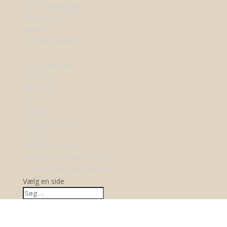
Lund Copenhagen
Maanesten
Mads Z
Nordahl Andersen
Nuran
Ro Copenhagen
Sif Jakobs
Spirit Icons
SALE
UDSALG
ANNONCE VARER
TILBUD
KØB GAVEKORT
BRYLLUP & FORLOVELSE
LAB-GROWN DIAMANTER
Vælg en side