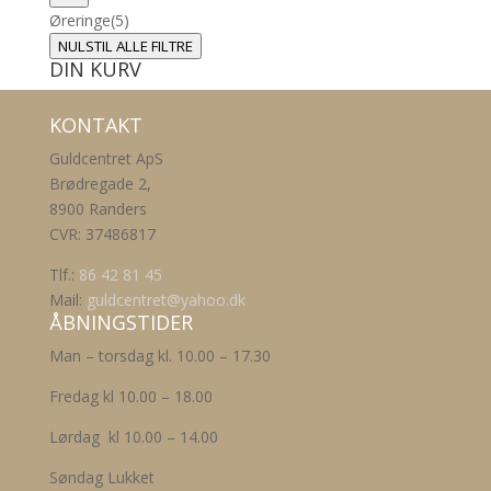
Øreringe
(5)
NULSTIL ALLE FILTRE
DIN KURV
KONTAKT
Guldcentret ApS
Brødregade 2,
8900 Randers
CVR: 37486817
Tlf.:
86 42 81 45
Mail:
guldcentret@yahoo.dk
ÅBNINGSTIDER
Man – torsdag kl. 10.00 – 17.30
Fredag kl 10.00 – 18.00
Lørdag kl 10.00 – 14.00
Søndag Lukket