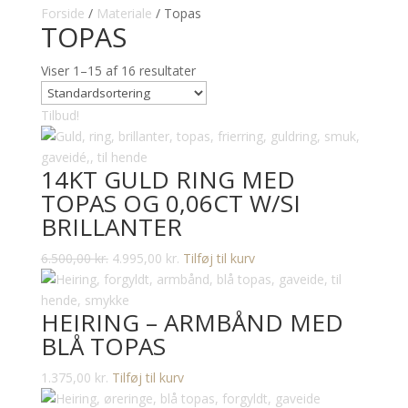
Forside
/
Materiale
/ Topas
TOPAS
Viser 1–15 af 16 resultater
Tilbud!
14KT GULD RING MED
TOPAS OG 0,06CT W/SI
BRILLANTER
Den
Den
6.500,00
kr.
4.995,00
kr.
Tilføj til kurv
oprindelige
aktuelle
pris
pris
HEIRING – ARMBÅND MED
var:
er:
BLÅ TOPAS
6.500,00 kr..
4.995,00 kr..
1.375,00
kr.
Tilføj til kurv