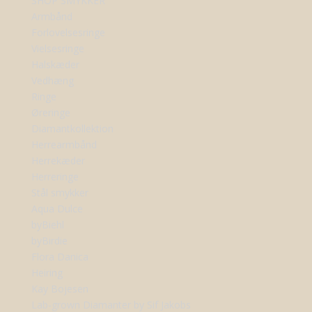
SHOP SMYKKER
Armbånd
Forlovelsesringe
Vielsesringe
Halskæder
Vedhæng
Ringe
Øreringe
Diamantkollektion
Herrearmbånd
Herrekæder
Herreringe
Stål smykker
Aqua Dulce
byBiehl
byBirdie
Flora Danica
Heiring
Kay Bojesen
Lab-grown Diamanter by Sif Jakobs