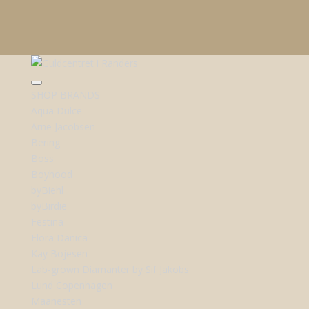
SHOP BRANDS
Aqua Dulce
Arne Jacobsen
Bering
Boss
Boyhood
byBiehl
byBirdie
Festina
Flora Danica
Kay Bojesen
Lab-grown Diamanter by Sif Jakobs
Lund Copenhagen
Maanesten