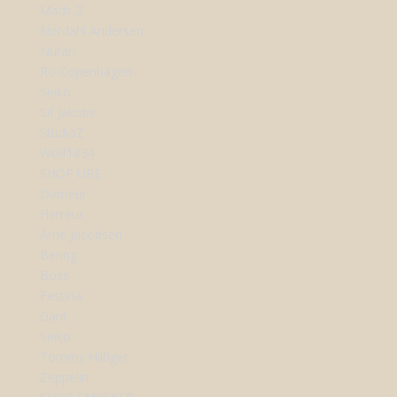
Mads Z
Nordahl Andersen
Nuran
Ro Copenhagen
Seiko
Sif Jakobs
StudioZ
Wolf1834
SHOP URE
Dameur
Herreur
Arne Jacobsen
Bering
Boss
Festina
Gant
Seiko
Tommy Hilfiger
Zeppelin