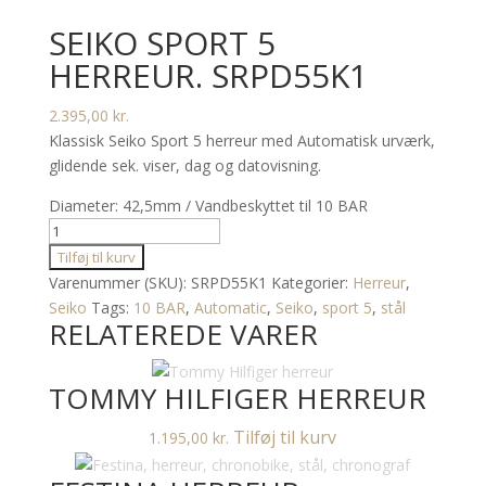
SEIKO SPORT 5
HERREUR. SRPD55K1
2.395,00
kr.
Klassisk Seiko Sport 5 herreur med Automatisk urværk,
glidende sek. viser, dag og datovisning.
Diameter: 42,5mm / Vandbeskyttet til 10 BAR
Seiko
Sport
Tilføj til kurv
5
Varenummer (SKU):
SRPD55K1
Kategorier:
Herreur
,
herreur.
Seiko
Tags:
10 BAR
,
Automatic
,
Seiko
,
sport 5
,
stål
RELATEREDE VARER
SRPD55K1
antal
TOMMY HILFIGER HERREUR
Tilføj til kurv
1.195,00
kr.