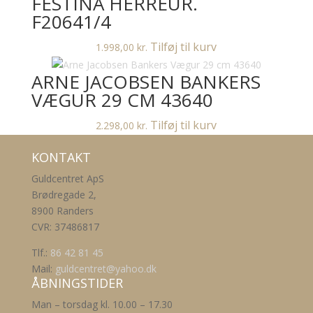
FESTINA HERREUR.
F20641/4
Tilføj til kurv
1.998,00
kr.
ARNE JACOBSEN BANKERS
VÆGUR 29 CM 43640
Tilføj til kurv
2.298,00
kr.
KONTAKT
Guldcentret ApS
Brødregade 2,
8900 Randers
CVR: 37486817
Tlf.:
86 42 81 45
Mail:
guldcentret@yahoo.dk
ÅBNINGSTIDER
Man – torsdag kl. 10.00 – 17.30