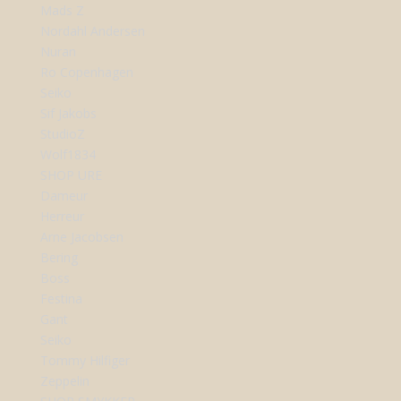
Mads Z
Nordahl Andersen
Nuran
Ro Copenhagen
Seiko
Sif Jakobs
StudioZ
Wolf1834
SHOP URE
Dameur
Herreur
Arne Jacobsen
Bering
Boss
Festina
Gant
Seiko
Tommy Hilfiger
Zeppelin