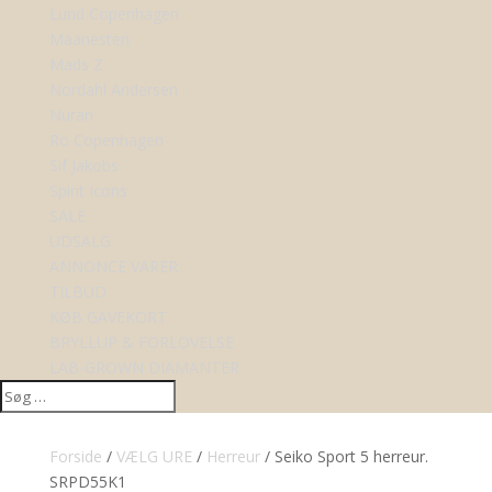
Lund Copenhagen
Maanesten
Mads Z
Nordahl Andersen
Nuran
Ro Copenhagen
Sif Jakobs
Spirit Icons
SALE
UDSALG
ANNONCE VARER
TILBUD
KØB GAVEKORT
BRYLLUP & FORLOVELSE
LAB-GROWN DIAMANTER
Forside
/
VÆLG URE
/
Herreur
/ Seiko Sport 5 herreur.
SRPD55K1