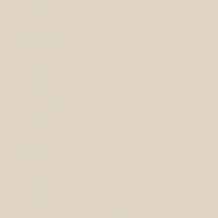
SHOP SMYKKER
Armbånd
Forlovelsesringe
Vielsesringe
Halskæder
Vedhæng
Ringe
Øreringe
Diamantkollektion
Herrearmbånd
Herrekæder
Herreringe
Stål smykker
Aqua Dulce
byBiehl
byBirdie
Flora Danica
Heiring
Kay Bojesen
Lab-grown Diamanter by Sif Jakobs