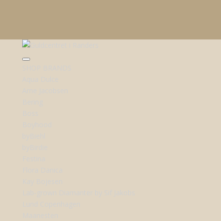
SHOP BRANDS
Aqua Dulce
Arne Jacobsen
Bering
Boss
Boyhood
byBiehl
byBirdie
Festina
Flora Danica
Kay Bojesen
Lab-grown Diamanter by Sif Jakobs
Lund Copenhagen
Maanesten